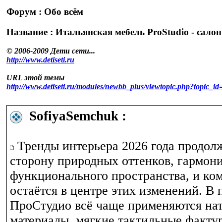
Форум : Обо всём
Название : Итальянская мебель ProStudio - сало
© 2006-2009 Дети сети...
http://www.detiseti.ru
URL этой темы
http://www.detiseti.ru/modules/newbb_plus/viewtopic.php?topic
SofiyaSemchuk :
Тренды интерьера 2026 года продол
сторону природных оттенков, гармон
функционального пространства, и ком
остаётся в центре этих изменений. В 
ПроСтудио всё чаще применяются на
материалы, мягкие тактильные факту