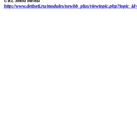
URL этой темы
http://www.detiseti.ru/modules/newbb_plus/viewtopic.php?topic