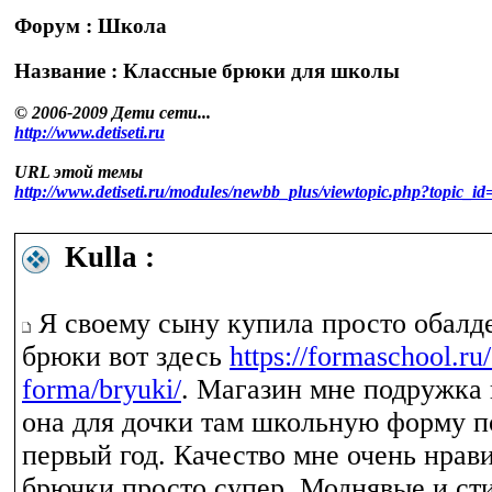
Форум : Школа
Название : Классные брюки для школы
© 2006-2009 Дети сети...
http://www.detiseti.ru
URL этой темы
http://www.detiseti.ru/modules/newbb_plus/viewtopic.php?topic
Kulla :
Я своему сыну купила просто обал
брюки вот здесь
https://formaschool.ru
forma/bryuki/
. Магазин мне подружка 
она для дочки там школьную форму п
первый год. Качество мне очень нрави
брючки просто супер. Моднявые и ст