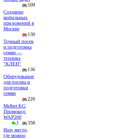
109
Создание
мобильных
приложений в
Москве
130
Точный посев
и подготовка
семян —
техника
"КЛЕН"
136
Оборудование
для посева и
подготовки
семян
220
Melbet KG
Промокод:
WAP200
1
358
Ищу место,
где можно