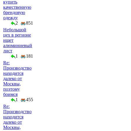
купить
качественную
брендовую
одежду
2
851
Небольшой
цех в регионе
ищет
алюминиевый
лист
1
181
Re:
Производство
находится
далеко от
Москвы,
поэтому
боимся
1
455
Re:
Производство
находится
далеко от
Москвы,