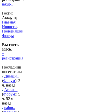
iakup..
Гости:
Аккаунт,
Главная
,
Новости
,
Полезняшки
,
Форум
Вы гость
здесь.
+
регистрация
Последний
посетитель:
ДимДи..
(
Форум
): 2
ч. назад
Аилан..
(
Форум
): 5
ч. 52 м.
назад
palon..