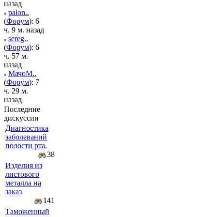
назад
palon..
(
Форум
): 6
ч. 9 м. назад
sereg..
(
Форум
): 6
ч. 57 м.
назад
МачоМ..
(
Форум
): 7
ч. 29 м.
назад
Последние
дискуссии
Диагностика
заболеваний
полости рта.
38
Изделия из
листового
металла на
заказ
141
Таможенный