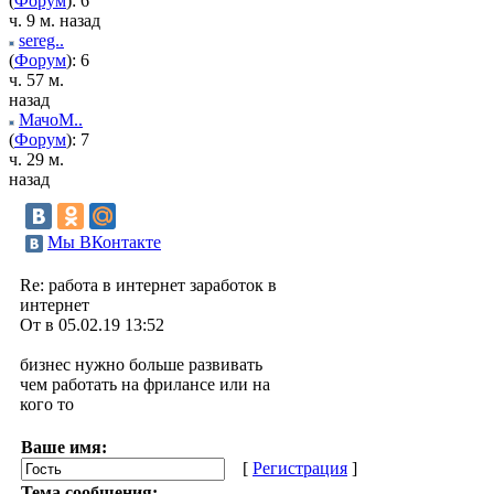
(
Форум
): 6
ч. 9 м. назад
sereg..
(
Форум
): 6
ч. 57 м.
назад
МачоМ..
(
Форум
): 7
ч. 29 м.
назад
Мы ВКонтакте
Re: работа в интернет заработок в
интернет
От в 05.02.19 13:52
бизнес нужно больше развивать
чем работать на фрилансе или на
кого то
Ваше имя:
[
Регистрация
]
Тема сообщения: