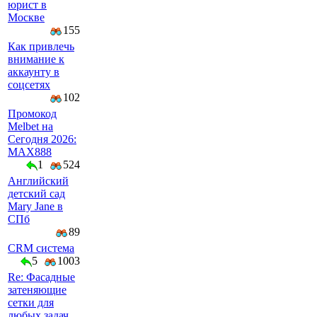
юрист в
Москве
155
Как привлечь
внимание к
аккаунту в
соцсетях
102
Промокод
Melbet на
Сегодня 2026:
MAX888
1
524
Английский
детский сад
Mary Jane в
СПб
89
CRM система
5
1003
Re: Фасадные
затеняющие
сетки для
любых задач