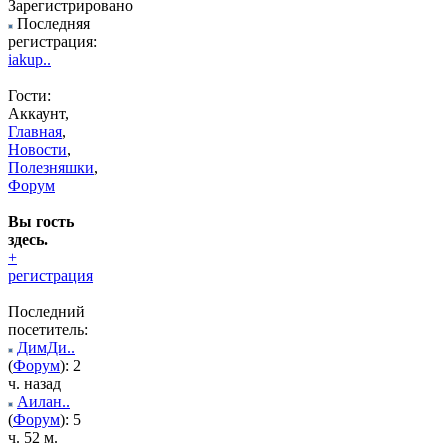
Зарегистрировано
Последняя
регистрация:
iakup..
Гости:
Аккаунт,
Главная
,
Новости
,
Полезняшки
,
Форум
Вы гость
здесь.
+
регистрация
Последний
посетитель:
ДимДи..
(
Форум
): 2
ч. назад
Аилан..
(
Форум
): 5
ч. 52 м.