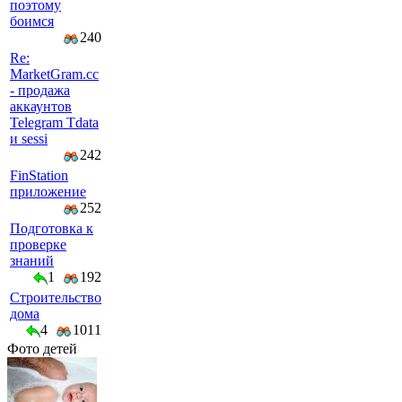
поэтому
боимся
240
Re:
MarketGram.cc
- продажа
аккаунтов
Telegram Tdata
и sessi
242
FinStation
приложение
252
Подготовка к
проверке
знаний
1
192
Строительство
дома
4
1011
Фото детей