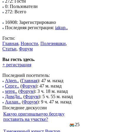
272: Гости
0: Пользователи
272: Всего
16908: Зарегистрировано
Последняя регистрация:
iakup..
Гости:
Главная
,
Новости
,
Полезняшки
,
Статьи
,
Форум
Вы гость здесь.
+ регистрация
Последний посетитель:
Algen..
(
Главная
): 47 м. назад
Серге..
(
Форум
): 47 м. назад
sereg..
(
Форум
): 3 ч. 18 м. назад
ДимДи..
(
Форум
): 5 ч. 55 м. назад
Аилан..
(
Форум
): 9 ч. 47 м. назад
Последние дискуссии
Какую оригинальную беседку
поставить на участке?
25
Таможенный юрист Виктор