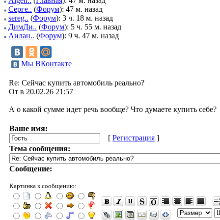
Algen..
(
Главная
): 47 м. назад
Серге..
(
Форум
): 47 м. назад
sereg..
(
Форум
): 3 ч. 18 м. назад
ДимДи..
(
Форум
): 5 ч. 55 м. назад
Аилан..
(
Форум
): 9 ч. 47 м. назад
Мы ВКонтакте
Re: Сейчас купить автомобиль реально?
От в 20.02.26 21:57
А о какой сумме идет речь вообще? Что думаете купить себе?
Ваше имя:
[
Регистрация
]
Тема сообщения:
Сообщение:
Картинка к сообщению: