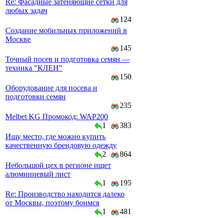
Re: Фасадные затеняющие сетки для
любых задач
124
Создание мобильных приложений в
Москве
145
Точный посев и подготовка семян —
техника "КЛЕН"
150
Оборудование для посева и
подготовки семян
235
Melbet KG Промокод: WAP200
1
383
Ищу место, где можно купить
качественную брендовую одежду
2
864
Небольшой цех в регионе ищет
алюминиевый лист
1
195
Re: Производство находится далеко
от Москвы, поэтому боимся
1
481