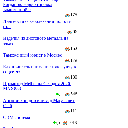
Богданов: корректировка
таможенной с
175
Диагностика заболеваний полости
рта.
66
Изделия из листового металла на
заказ
162
Таможенный юрист в Москве
179
Как привлечь внимание к аккаунту в
соцсетях
130
Промокод Melbet на Сегодня 2026:
MAX888
1
546
Английский детский сад Mary Jane в
СПб
111
CRM система
5
1019