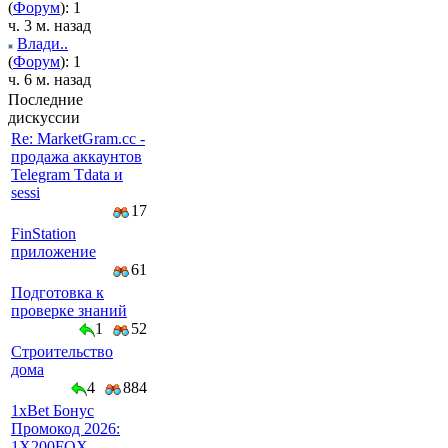
(
Форум
): 1
ч. 3 м. назад
Влади..
(
Форум
): 1
ч. 6 м. назад
Последние
дискуссии
Re: MarketGram.cc -
продажа аккаунтов
Telegram Tdata и
sessi
17
FinStation
приложение
61
Подготовка к
проверке знаний
1
52
Строительство
дома
4
884
1xBet Бонус
Промокод 2026:
1X200FOX