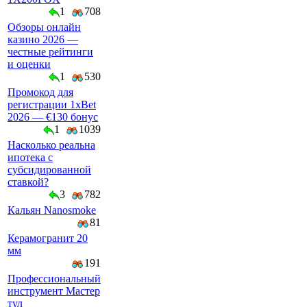
1
708
Обзоры онлайн
казино 2026 —
честные рейтинги
и оценки
1
530
Промокод для
регистрации 1xBet
2026 — €130 бонус
1
1039
Насколько реальна
ипотека с
субсидированной
ставкой?
3
782
Кальян Nanosmoke
81
Керамогранит 20
мм
191
Профессиональный
инструмент Мастер
тул