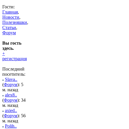
Гости:
Главная
,
Новости
,
Полезняшки
,
Статьи
,
Форум
Вы гость
здесь.
+
регистрация
Последний
посетитель:
Slava..
(
Форум
): 5
м. назад
alex8..
(
Форум
): 34
м. назад
axied..
(
Форум
): 56
м. назад
Polih..