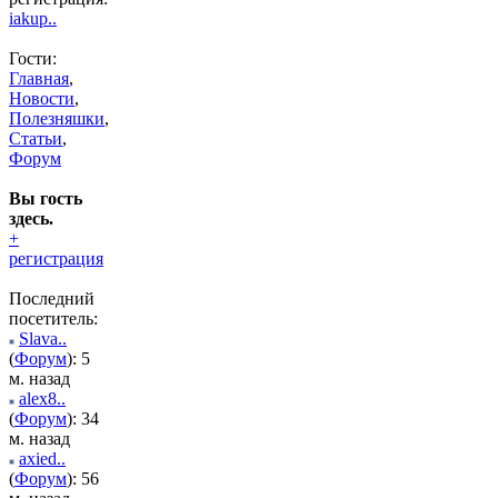
iakup..
Гости:
Главная
,
Новости
,
Полезняшки
,
Статьи
,
Форум
Вы гость
здесь.
+
регистрация
Последний
посетитель:
Slava..
(
Форум
): 5
м. назад
alex8..
(
Форум
): 34
м. назад
axied..
(
Форум
): 56