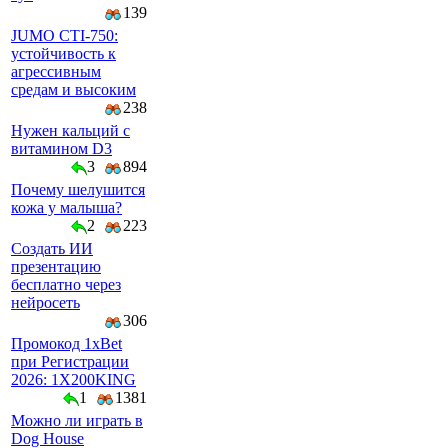
139
JUMO CTI-750:
устойчивость к
агрессивным
средам и высоким
238
Нужен кальций с
витамином D3
3
894
Почему шелушится
кожа у малыша?
2
223
Создать ИИ
презентацию
бесплатно через
нейросеть
306
Промокод 1xBet
при Регистрации
2026: 1X200KING
1
1381
Можно ли играть в
Dog House