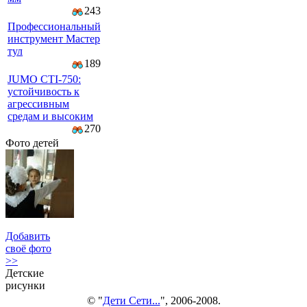
243
Профессиональный
инструмент Мастер
тул
189
JUMO CTI-750:
устойчивость к
агрессивным
средам и высоким
270
Фото детей
Добавить
своё фото
>>
Детские
рисунки
© "
Дети Сети...
", 2006-2008.