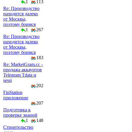
1
113
Re: Производство
находится далеко
от Москвы,
поэтому боимся
1
267
Re: Производство
находится далеко
от Москвы,
поэтому боимся
183
Re: MarketGram.cc -
продажа аккаунтов
Telegram Tdata и
sessi
202
FinStation
приложение
207
Подготовка к
проверке знаний
1
148
Строительство