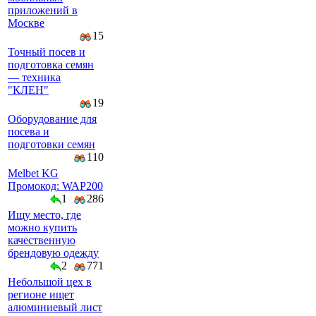
приложений в
Москве
15
Точный посев и
подготовка семян
— техника
"КЛЕН"
19
Оборудование для
посева и
подготовки семян
110
Melbet KG
Промокод: WAP200
1
286
Ищу место, где
можно купить
качественную
брендовую одежду
2
771
Небольшой цех в
регионе ищет
алюминиевый лист