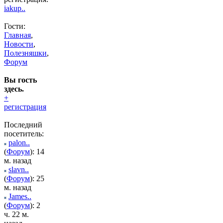
iakup..
Гости:
Главная
,
Новости
,
Полезняшки
,
Форум
Вы гость
здесь.
+
регистрация
Последний
посетитель:
palon..
(
Форум
): 14
м. назад
slavn..
(
Форум
): 25
м. назад
James..
(
Форум
): 2
ч. 22 м.