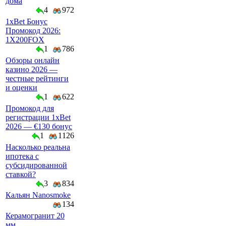
дома
4
972
1xBet Бонус
Промокод 2026:
1X200FOX
1
786
Обзоры онлайн
казино 2026 —
честные рейтинги
и оценки
1
622
Промокод для
регистрации 1xBet
2026 — €130 бонус
1
1126
Насколько реальна
ипотека с
субсидированной
ставкой?
3
834
Кальян Nanosmoke
134
Керамогранит 20
мм