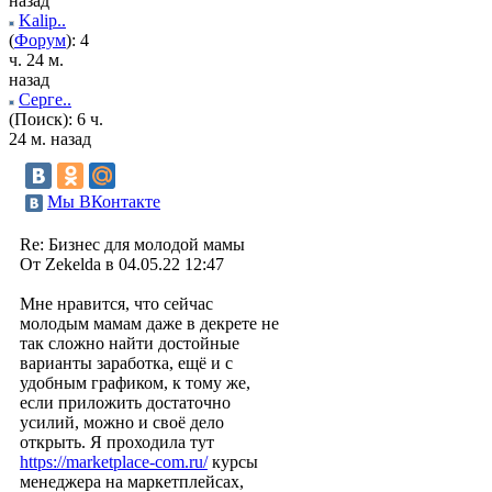
назад
Kalip..
(
Форум
): 4
ч. 24 м.
назад
Серге..
(Поиск): 6 ч.
24 м. назад
Мы ВКонтакте
Re: Бизнес для молодой мамы
От Zekelda в 04.05.22 12:47
Мне нравится, что сейчас
молодым мамам даже в декрете не
так сложно найти достойные
варианты заработка, ещё и с
удобным графиком, к тому же,
если приложить достаточно
усилий, можно и своё дело
открыть. Я проходила тут
https://marketplace-com.ru/
курсы
менеджера на маркетплейсах,