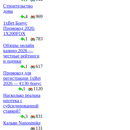
Строительство
дома
4
969
1xBet Бонус
Промокод 2026:
1X200FOX
1
783
Обзоры онлайн
казино 2026 —
честные рейтинги
и оценки
1
617
Промокод для
регистрации 1xBet
2026 — €130 бонус
1
1120
Насколько реальна
ипотека с
субсидированной
ставкой?
3
831
Кальян Nanosmoke
131