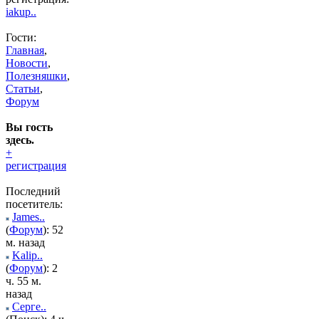
iakup..
Гости:
Главная
,
Новости
,
Полезняшки
,
Статьи
,
Форум
Вы гость
здесь.
+
регистрация
Последний
посетитель:
James..
(
Форум
): 52
м. назад
Kalip..
(
Форум
): 2
ч. 55 м.
назад
Серге..