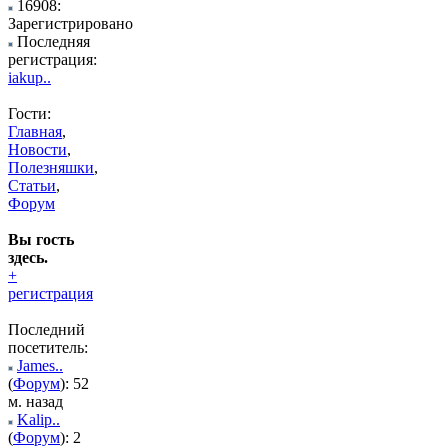
16908:
Зарегистрировано
Последняя
регистрация:
iakup..
Гости:
Главная
,
Новости
,
Полезняшки
,
Статьи
,
Форум
Вы гость
здесь.
+
регистрация
Последний
посетитель:
James..
(
Форум
): 52
м. назад
Kalip..
(
Форум
): 2