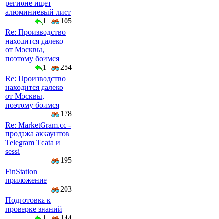
регионе ищет
алюминиевый лист
1
105
Re: Производство
находится далеко
от Москвы,
поэтому боимся
1
254
Re: Производство
находится далеко
от Москвы,
поэтому боимся
178
Re: MarketGram.cc -
продажа аккаунтов
Telegram Tdata и
sessi
195
FinStation
приложение
203
Подготовка к
проверке знаний
1
144