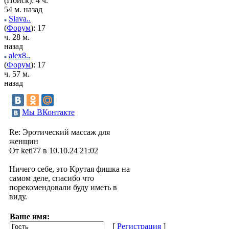
(Поиск): 4 ч.
54 м. назад
Slava..
(
Форум
): 17
ч. 28 м.
назад
alex8..
(
Форум
): 17
ч. 57 м.
назад
Мы ВКонтакте
Re: Эротический массаж для
женщин
От keti77 в 10.10.24 21:02
Ничего себе, это Крутая фишка на
самом деле, спасибо что
порекомендовали буду иметь в
виду.
Ваше имя:
[
Регистрация
]