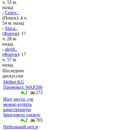
ч. 55 м.
назад
Серге..
(Поиск): 4 ч.
54 м. назад
Slava..
(
Форум
): 17
ч. 28 м.
назад
alex8..
(
Форум
): 17
ч. 57 м.
назад
Последние
дискуссии
Melbet KG
Промокод: WAP200
1
272
Ищу место, где
можно купить
качественную
брендовую одежду
2
765
Небольшой цех в