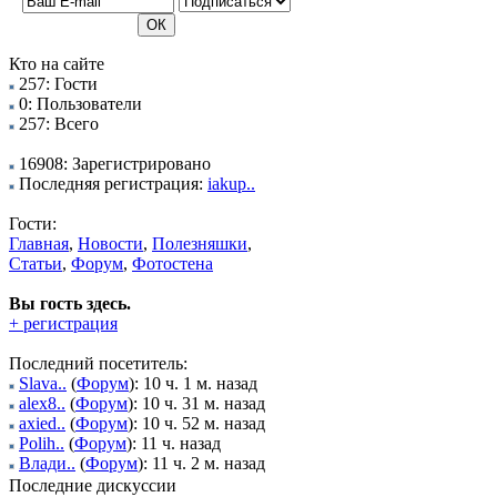
Кто на сайте
257: Гости
0: Пользователи
257: Всего
16908: Зарегистрировано
Последняя регистрация:
iakup..
Гости:
Главная
,
Новости
,
Полезняшки
,
Статьи
,
Форум
,
Фотостена
Вы гость здесь.
+ регистрация
Последний посетитель:
Slava..
(
Форум
): 10 ч. 1 м. назад
alex8..
(
Форум
): 10 ч. 31 м. назад
axied..
(
Форум
): 10 ч. 52 м. назад
Polih..
(
Форум
): 11 ч. назад
Влади..
(
Форум
): 11 ч. 2 м. назад
Последние дискуссии