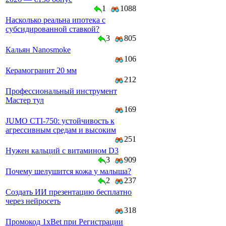
1
1088
Насколько реальна ипотека с
субсидированной ставкой?
3
805
Кальян Nanosmoke
106
Керамогранит 20 мм
212
Профессиональный инструмент
Мастер тул
169
JUMO CTI-750: устойчивость к
агрессивным средам и высоким
251
Нужен кальций с витамином D3
3
909
Почему шелушится кожа у малыша?
2
237
Создать ИИ презентацию бесплатно
через нейросеть
318
Промокод 1xBet при Регистрации