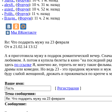
Slava..
(
Форум
): 10 ч. 1 м. назад
alex8..
(
Форум
): 10 ч. 31 м. назад
axied..
(
Форум
): 10 ч. 52 м. назад
Polih..
(
Форум
): 11 ч. назад
Влади..
(
Форум
): 11 ч. 2 м. назад
Мы ВКонтакте
Re: Что подарить мужу на 23 февраля
От в 21.02.14 13:12
А я приготовила мужу в подарок романтический вечер. Снача
любимом. А потом я купила билеты в кино "на последний ря
здесь
по ссылке
Я, конечно же, терпеть не могу такие фильмы
драмы или комедии. Но ведь 23 - это праздник мужчин и муж
буду слабой женщиной, дрожать и прижиматься по крепче к му
Ваше имя:
[
Регистрация
]
Тема сообщения:
Сообщение: