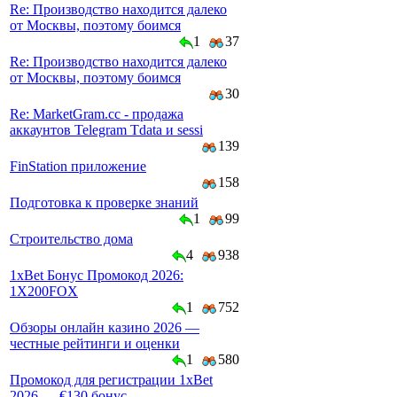
Re: Производство находится далеко
от Москвы, поэтому боимся
1
37
Re: Производство находится далеко
от Москвы, поэтому боимся
30
Re: MarketGram.cc - продажа
аккаунтов Telegram Tdata и sessi
139
FinStation приложение
158
Подготовка к проверке знаний
1
99
Строительство дома
4
938
1xBet Бонус Промокод 2026:
1X200FOX
1
752
Обзоры онлайн казино 2026 —
честные рейтинги и оценки
1
580
Промокод для регистрации 1xBet
2026 — €130 бонус