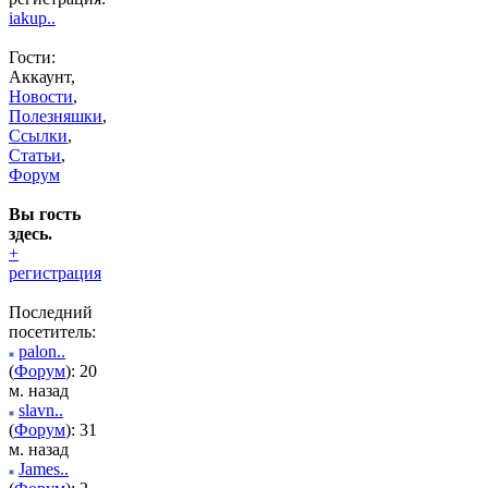
iakup..
Гости:
Аккаунт,
Новости
,
Полезняшки
,
Ссылки
,
Статьи
,
Форум
Вы гость
здесь.
+
регистрация
Последний
посетитель:
palon..
(
Форум
): 20
м. назад
slavn..
(
Форум
): 31
м. назад
James..