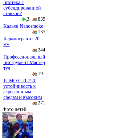
ипотека с
субсидированной
ставкой?
3
835
Кальян Nanosmoke
135
Керамогранит 20
мм
244
Профессиональный
инструмент Мастер
тул
191
JUMO CTI-750:
устойчивость к
агрессивным
средам и высоким
271
Фото детей