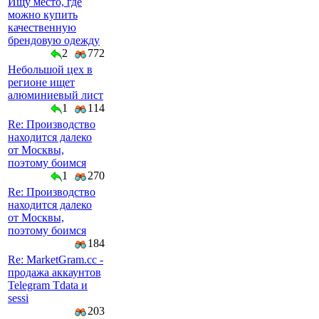
Ищу место, где
можно купить
качественную
брендовую одежду
2
772
Небольшой цех в
регионе ищет
алюминиевый лист
1
114
Re: Производство
находится далеко
от Москвы,
поэтому боимся
1
270
Re: Производство
находится далеко
от Москвы,
поэтому боимся
184
Re: MarketGram.cc -
продажа аккаунтов
Telegram Tdata и
sessi
203