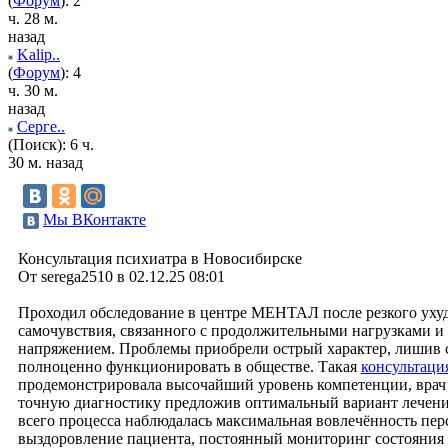
(
Форум
): 2
ч. 28 м.
назад
Kalip..
(
Форум
): 4
ч. 30 м.
назад
Серге..
(Поиск): 6 ч.
30 м. назад
Мы ВКонтакте
Консультация психиатра в Новосибирске
От serega2510 в 02.12.25 08:01
Проходил обследование в центре МЕНТАЛ после резкого ух
самочувствия, связанного с продолжительными нагрузками 
напряжением. Проблемы приобрели острый характер, лишив 
полноценно функционировать в обществе. Такая
консультаци
продемонстрировала высочайший уровень компетенции, врач
точную диагностику предложив оптимальный вариант лечени
всего процесса наблюдалась максимальная вовлечённость пер
выздоровление пациента, постоянный мониторинг состояния