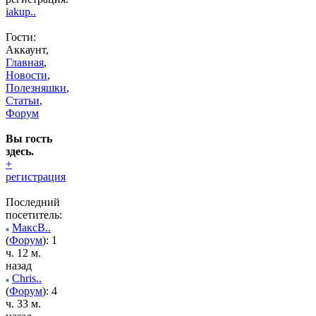
iakup..
Гости:
Аккаунт,
Главная
,
Новости
,
Полезняшки
,
Статьи
,
Форум
Вы гость
здесь.
+
регистрация
Последний
посетитель:
МаксВ..
(
Форум
): 1
ч. 12 м.
назад
Chris..
(
Форум
): 4
ч. 33 м.