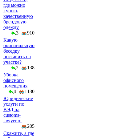
где можно
купить
качественную
брендовую
одежду
3
910
Какую
оригинальную
беседку
поставить на
участке?
2
138
Уборка
офисного
помещения
4
1130
Юридические
услуги по
ВЭД на
customs-
lawyer.ru
205
Скажите, а где