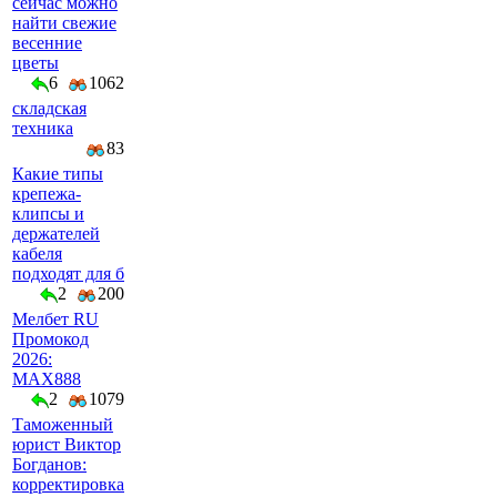
сейчас можно
найти свежие
весенние
цветы
6
1062
складская
техника
83
Какие типы
крепежа-
клипсы и
держателей
кабеля
подходят для б
2
200
Мелбет RU
Промокод
2026:
MAX888
2
1079
Таможенный
юрист Виктор
Богданов:
корректировка