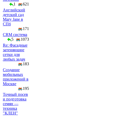
1
621
Английский
детский сад
Mary Jane в
СПб
171
CRM система
5
1073
Re: Фасадные
затеняющие
сетки для
любых задач
183
Создание
мобильных
приложений в
Москве
195
Точный посев
и подготовка
семян —
техника
"КЛЕН"