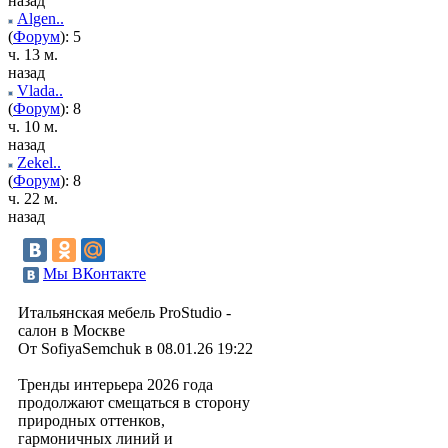
назад
Algen..
(
Форум
): 5
ч. 13 м.
назад
Vlada..
(
Форум
): 8
ч. 10 м.
назад
Zekel..
(
Форум
): 8
ч. 22 м.
назад
Мы ВКонтакте
Итальянская мебель ProStudio -
салон в Москве
От SofiyaSemchuk в 08.01.26 19:22
Тренды интерьера 2026 года
продолжают смещаться в сторону
природных оттенков,
гармоничных линий и