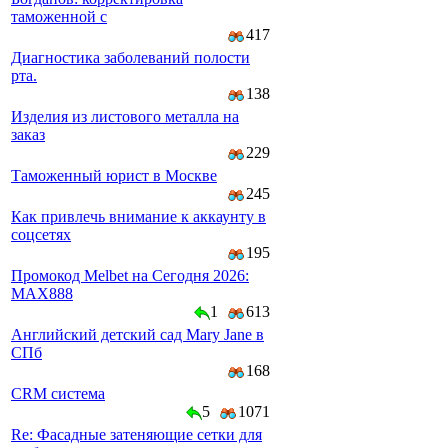
таможенной с
417
Диагностика заболеваний полости
рта.
138
Изделия из листового металла на
заказ
229
Таможенный юрист в Москве
245
Как привлечь внимание к аккаунту в
соцсетях
195
Промокод Melbet на Сегодня 2026:
MAX888
1
613
Английский детский сад Mary Jane в
СПб
168
CRM система
5
1071
Re: Фасадные затеняющие сетки для