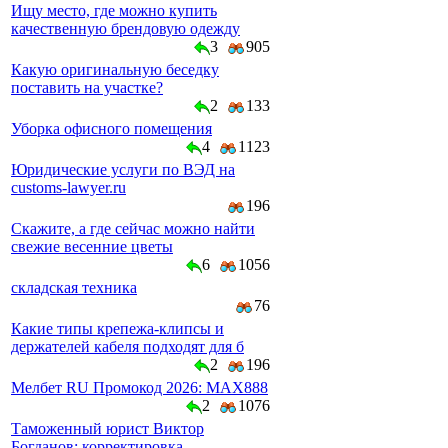
Ищу место, где можно купить
качественную брендовую одежду
3
905
Какую оригинальную беседку
поставить на участке?
2
133
Уборка офисного помещения
4
1123
Юридические услуги по ВЭД на
customs-lawyer.ru
196
Скажите, а где сейчас можно найти
свежие весенние цветы
6
1056
складская техника
76
Какие типы крепежа-клипсы и
держателей кабеля подходят для б
2
196
Мелбет RU Промокод 2026: MAX888
2
1076
Таможенный юрист Виктор
Богданов: корректировка