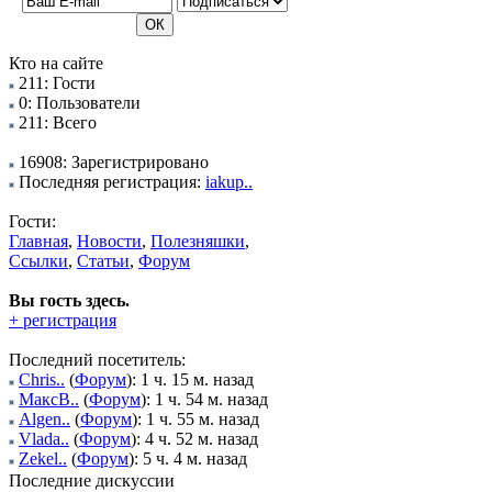
Кто на сайте
211: Гости
0: Пользователи
211: Всего
16908: Зарегистрировано
Последняя регистрация:
iakup..
Гости:
Главная
,
Новости
,
Полезняшки
,
Ссылки
,
Статьи
,
Форум
Вы гость здесь.
+ регистрация
Последний посетитель:
Chris..
(
Форум
): 1 ч. 15 м. назад
МаксВ..
(
Форум
): 1 ч. 54 м. назад
Algen..
(
Форум
): 1 ч. 55 м. назад
Vlada..
(
Форум
): 4 ч. 52 м. назад
Zekel..
(
Форум
): 5 ч. 4 м. назад
Последние дискуссии