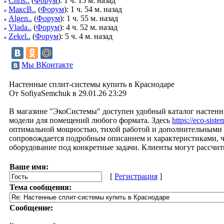
Chris..
(
Форум
): 1 ч. 15 м. назад
МаксВ..
(
Форум
): 1 ч. 54 м. назад
Algen..
(
Форум
): 1 ч. 55 м. назад
Vlada..
(
Форум
): 4 ч. 52 м. назад
Zekel..
(
Форум
): 5 ч. 4 м. назад
Мы ВКонтакте
Настенные сплит-системы купить в Краснодаре
От SofiyaSemchuk в 29.01.26 23:29
В магазине "ЭкоСистемы" доступен удобный каталог настен
модели для помещений любого формата. Здесь
https://eco-siste
оптимальной мощностью, тихой работой и дополнительными 
сопровождается подробным описанием и характеристиками, ч
оборудование под конкретные задачи. Клиенты могут рассчит
Ваше имя:
[
Регистрация
]
Тема сообщения:
Сообщение: