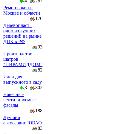
4
267
Ремонт окон в
Москве и области
176
Деревопласт -
одно из лучших
решений на рынке
ДПК в РФ
93
Производство
шатров
"ПИРАМИДДОМ"
82
Идеи для
выпускного в саду
3
802
Навесные
вентилируемые
фасады
188
Лучший
автосервис ЮВАО
83