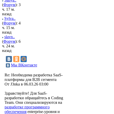
Sanya..
(
Форум
): 3
ч. 17 м.
назад
Sylva..
(
Форум
): 4
ч. 15 м.
назад
slavn..
(
Форум
): 6
ч. 24 м.
назад
Мы ВКонтакте
Re: Необходима разработка SaaS-
платформы для B2B сегмента
От J3nka в 06.03.26 03:00
Здравствуйте! Для SaaS-
разработки обращайтесь в Coding
Team. Они специализируются на
разработке программного
обеспечения
enterprise-уровня и