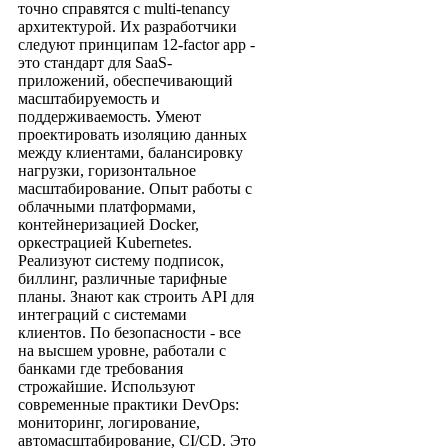
точно справятся с multi-tenancy
архитектурой. Их разработчики
следуют принципам 12-factor app -
это стандарт для SaaS-
приложений, обеспечивающий
масштабируемость и
поддерживаемость. Умеют
проектировать изоляцию данных
между клиентами, балансировку
нагрузки, горизонтальное
масштабирование. Опыт работы с
облачными платформами,
контейнеризацией Docker,
оркестрацией Kubernetes.
Реализуют систему подписок,
биллинг, различные тарифные
планы. Знают как строить API для
интеграций с системами
клиентов. По безопасности - все
на высшем уровне, работали с
банками где требования
строжайшие. Используют
современные практики DevOps:
мониторинг, логирование,
автомасштабирование, CI/CD. Это