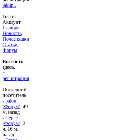
iakup..
Гости:
Аккаунт,
Главная
,
Новости
,
Полезняшки
,
Статьи
,
Форум
Вы гость
здесь.
+
регистрация
Последний
посетитель:
palon..
(
Форум
): 49
м. назад
Серге..
(
Форум
): 2
ч. 16 м.
назад