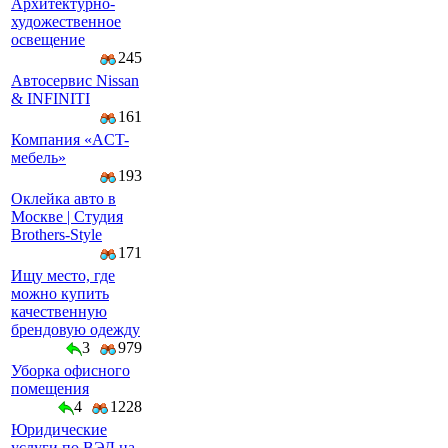
Архитектурно-
художественное
освещение
245
Автосервис Nissan
& INFINITI
161
Компaния «AСT-
мeбeль»
193
Оклейка авто в
Москве | Студия
Brothers-Style
171
Ищу место, где
можно купить
качественную
брендовую одежду
3
979
Уборка офисного
помещения
4
1228
Юридические
услуги по ВЭД на