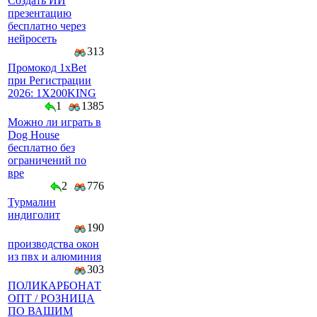
Создать ИИ
презентацию
бесплатно через
нейросеть
313
Промокод 1xBet
при Регистрации
2026: 1X200KING
1
1385
Можно ли играть в
Dog House
бесплатно без
ограничений по
вре
2
776
Турмалин
индиголит
190
производства окон
из пвх и алюминия
303
ПОЛИКАРБОНАТ
ОПТ / РОЗНИЦА
ПО ВАШИМ