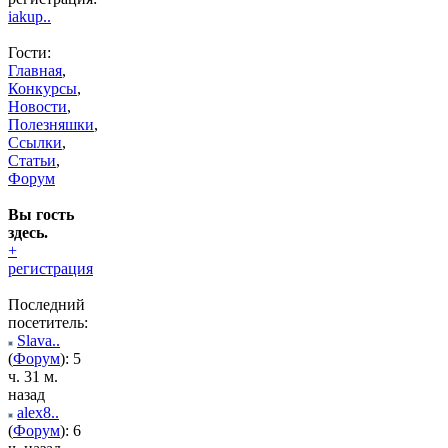
iakup..
Гости:
Главная
,
Конкурсы
,
Новости
,
Полезняшки
,
Ссылки
,
Статьи
,
Форум
Вы гость
здесь.
+
регистрация
Последний
посетитель:
Slava..
(
Форум
): 5
ч. 31 м.
назад
alex8..
(
Форум
): 6