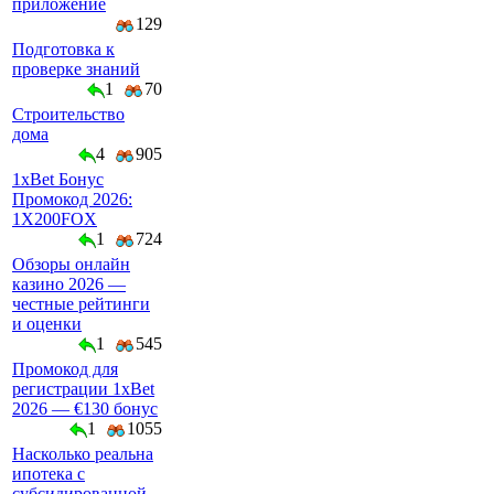
приложение
129
Подготовка к
проверке знаний
1
70
Строительство
дома
4
905
1xBet Бонус
Промокод 2026:
1X200FOX
1
724
Обзоры онлайн
казино 2026 —
честные рейтинги
и оценки
1
545
Промокод для
регистрации 1xBet
2026 — €130 бонус
1
1055
Насколько реальна
ипотека с
субсидированной