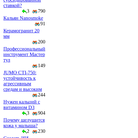
ставкой?
3
790
Кальян Nanosmoke
91
Керамогранит 20
мм
200
Профессиональный
инструмент Мастер
тул
149
JUMO CTI-750:
устойчивость к
агрессивным
средам и высоким
244
Нужен кальций с
витамином D3
3
904
Почему шелушится
кожа у малыша?
2
230