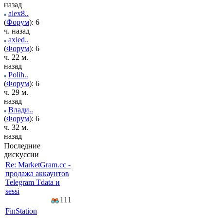
назад
alex8..
(
Форум
): 6
ч. назад
axied..
(
Форум
): 6
ч. 22 м.
назад
Polih..
(
Форум
): 6
ч. 29 м.
назад
Влади..
(
Форум
): 6
ч. 32 м.
назад
Последние
дискуссии
Re: MarketGram.cc -
продажа аккаунтов
Telegram Tdata и
sessi
111
FinStation