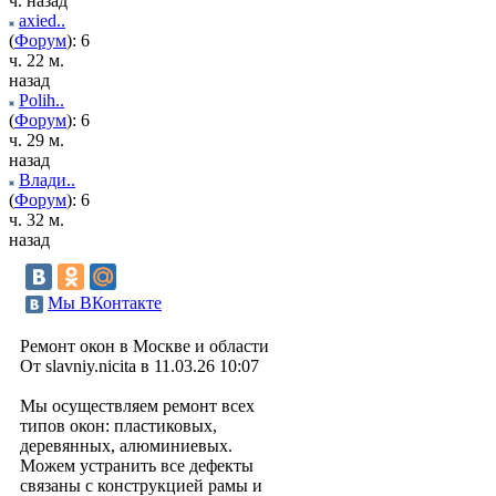
ч. назад
axied..
(
Форум
): 6
ч. 22 м.
назад
Polih..
(
Форум
): 6
ч. 29 м.
назад
Влади..
(
Форум
): 6
ч. 32 м.
назад
Мы ВКонтакте
Ремонт окон в Москве и области
От slavniy.nicita в 11.03.26 10:07
Мы осуществляем ремонт всех
типов окон: пластиковых,
деревянных, алюминиевых.
Можем устранить все дефекты
связаны с конструкцией рамы и