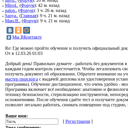
slavn..
(
Форум
): 20 м. назад
Miro4..
(
Форум
): 42 м. назад
palon..
(
Форум
): 3 ч. 26 м. назад
Sanya..
(
Главная
): 9 ч. 21 м. назад
МаксВ..
(
Форум
): 9 ч. 21 м. назад
Мы ВКонтакте
Re: Где можно пройти обучение и получить официальный до
От в 12.03.26 01:03
Добрый день! Правильно думаете - работать без документов в
каждым годом контроль ужесточается. Чтобы легализовать св
получить документ об образовании. Обратите внимание на уч
мастер пирсинга
с выдачей диплома или удостоверения устан
программы). Обучение дистанционное, что очень удобно - мож
Программа включает всё необходимое: анатомию и физиолог
технику безопасности, стерилизацию инструментов, непосред
осложнениями. После обучения сдаёте тест и получаете докум
позволит легально работать, снимать помещение под студию,
Ваше имя:
[
Регистрация
]
Тема сообщения: