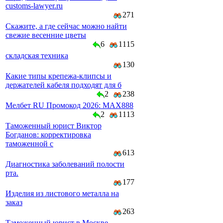
customs-lawyer.ru
271
Скажите, а где сейчас можно найти
свежие весенние цветы
6
1115
складская техника
130
Какие типы крепежа-клипсы и
держателей кабеля подходят для б
2
238
Мелбет RU Промокод 2026: MAX888
2
1113
Таможенный юрист Виктор
Богданов: корректировка
таможенной с
613
Диагностика заболеваний полости
рта.
177
Изделия из листового металла на
заказ
263
Таможенный юрист в Москве