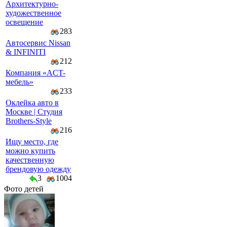
Архитектурно-
художественное
освещение
283
Автосервис Nissan
& INFINITI
212
Компaния «AСT-
мeбeль»
233
Оклейка авто в
Москве | Студия
Brothers-Style
216
Ищу место, где
можно купить
качественную
брендовую одежду
3
1004
Фото детей