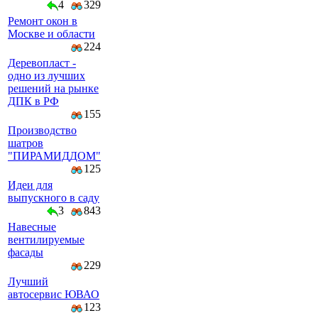
4
329
Ремонт окон в
Москве и области
224
Деревопласт -
одно из лучших
решений на рынке
ДПК в РФ
155
Производство
шатров
"ПИРАМИДДОМ"
125
Идеи для
выпускного в саду
3
843
Навесные
вентилируемые
фасады
229
Лучший
автосервис ЮВАО
123