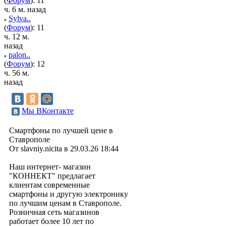
(
Форум
): 11
ч. 6 м. назад
Sylva..
(
Форум
): 11
ч. 12 м.
назад
palon..
(
Форум
): 12
ч. 56 м.
назад
Мы ВКонтакте
Смартфоны по лучшей цене в
Ставрополе
От slavniy.nicita в 29.03.26 18:44
Наш интернет- магазин
"КОННЕКТ" предлагает
клиентам современные
смартфоны и другую электронику
по лучшим ценам в Ставрополе.
Розничная сеть магазинов
работает более 10 лет по