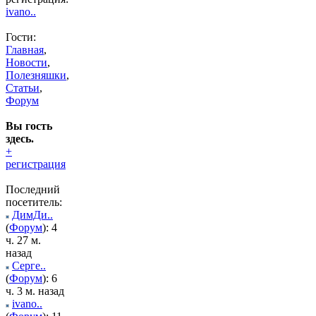
ivano..
Гости:
Главная
,
Новости
,
Полезняшки
,
Статьи
,
Форум
Вы гость
здесь.
+
регистрация
Последний
посетитель:
ДимДи..
(
Форум
): 4
ч. 27 м.
назад
Серге..
(
Форум
): 6
ч. 3 м. назад
ivano..