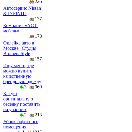
226
Автосервис Nissan
& INFINITI
137
Компaния «AСT-
мeбeль»
178
Оклейка авто в
Москве | Студия
Brothers-Style
157
Ищу место, где
можно купить
качественную
брендовую одежду
3
969
Какую
оригинальную
беседку поставить
на участке?
2
213
Уборка офисного
помещения