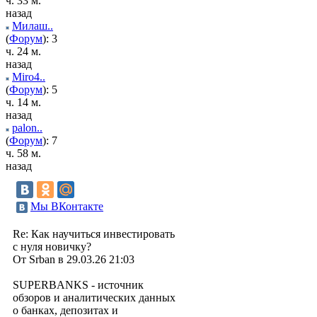
ч. 33 м.
назад
Милаш..
(
Форум
): 3
ч. 24 м.
назад
Miro4..
(
Форум
): 5
ч. 14 м.
назад
palon..
(
Форум
): 7
ч. 58 м.
назад
Мы ВКонтакте
Re: Как научиться инвестировать
с нуля новичку?
От Srban в 29.03.26 21:03
SUPERBANKS - источник
обзоров и аналитических данных
о банках, депозитах и ​​