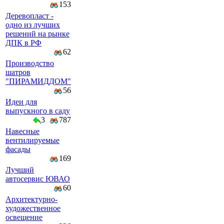
153
Деревопласт -
одно из лучших
решений на рынке
ДПК в РФ
62
Производство
шатров
"ПИРАМИДДОМ"
56
Идеи для
выпускного в саду
3
787
Навесные
вентилируемые
фасады
169
Лучший
автосервис ЮВАО
60
Архитектурно-
художественное
освещение