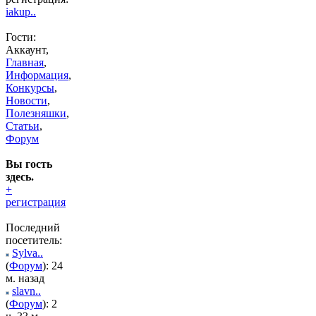
iakup..
Гости:
Аккаунт,
Главная
,
Информация
,
Конкурсы
,
Новости
,
Полезняшки
,
Статьи
,
Форум
Вы гость
здесь.
+
регистрация
Последний
посетитель:
Sylva..
(
Форум
): 24
м. назад
slavn..
(
Форум
): 2