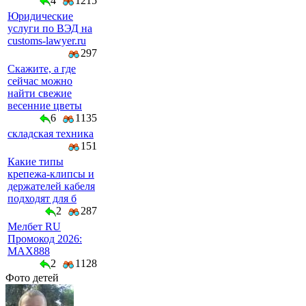
4
1215
Юридические
услуги по ВЭД на
customs-lawyer.ru
297
Скажите, а где
сейчас можно
найти свежие
весенние цветы
6
1135
складская техника
151
Какие типы
крепежа-клипсы и
держателей кабеля
подходят для б
2
287
Мелбет RU
Промокод 2026:
MAX888
2
1128
Фото детей