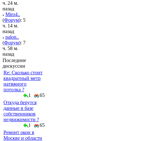
ч. 24 м.
назад
Miro4..
(
Форум
): 5
ч. 14 м.
назад
palon..
(
Форум
): 7
ч. 58 м.
назад
Последние
дискуссии
Re: Сколько стоит
квадратный метр
натяжного
потолка ?
1
65
Откуда берутся
данные в базе
собственников
недвижимости ?
1
65
Ремонт окон в
Москве и области