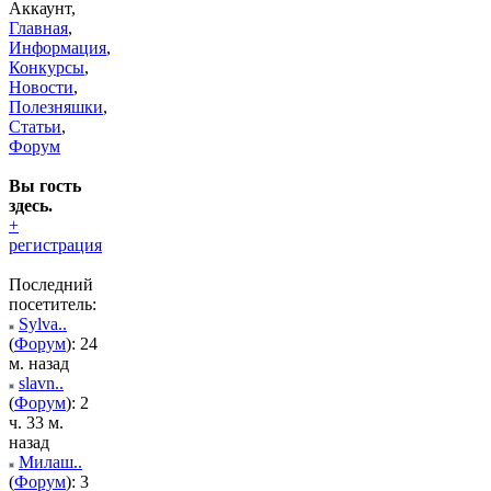
Аккаунт,
Главная
,
Информация
,
Конкурсы
,
Новости
,
Полезняшки
,
Статьи
,
Форум
Вы гость
здесь.
+
регистрация
Последний
посетитель:
Sylva..
(
Форум
): 24
м. назад
slavn..
(
Форум
): 2
ч. 33 м.
назад
Милаш..
(
Форум
): 3