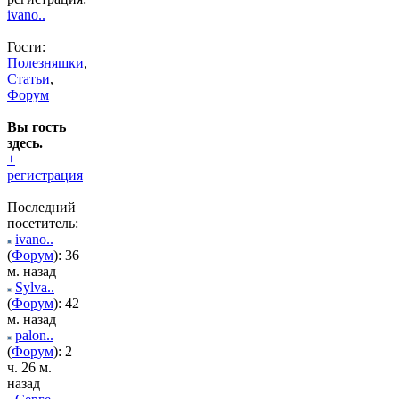
ivano..
Гости:
Полезняшки
,
Статьи
,
Форум
Вы гость
здесь.
+
регистрация
Последний
посетитель:
ivano..
(
Форум
): 36
м. назад
Sylva..
(
Форум
): 42
м. назад
palon..
(
Форум
): 2
ч. 26 м.
назад