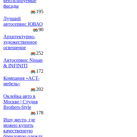
вентилируемые
фасады
195
Лучший
автосервис ЮВАО
90
Архитектурно-
художественное
освещение
252
Автосервис Nissan
& INFINITI
172
Компaния «AСT-
мeбeль»
202
Оклейка авто в
Москве | Студия
Brothers-Style
178
Ищу место, где
можно купить
качественную
брендовую одежду