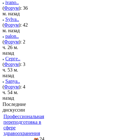
ivano..
(
Форум
): 36
м. назад
Sylva..
(
Форум
): 42
м. назад
palon..
(
Форум
): 2
ч. 26 м.
назад
Серге..
(
Форум
): 3
ч. 53 м.
назад
Sanya..
(
Форум
): 4
ч. 54 м.
назад
Последние
дискуссии
Профессиональная
переподготовка в
сфере
здравоохранения
24