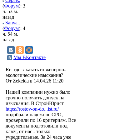
Серге..
(
Форум
): 3
ч. 53 м.
назад
Sanya..
(
Форум
): 4
ч. 54 м.
назад
Мы ВКонтакте
Re: где заказать инженерно-
экологические изыскания?
От Zekelda в 14.04.26 11:20
Нашей компании нужно было
срочно получить допуск на
изыскания. В СтройЮрист
https://rostov-on-do...ist.ru/
подобрали надежное СРО,
проверили по 16 критериям. Все
документы подготовили под
ключ, от нас - только
учредительные. За 24 часа уже