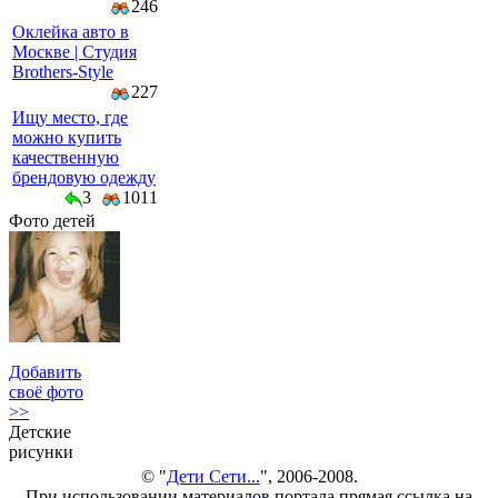
246
Оклейка авто в
Москве | Студия
Brothers-Style
227
Ищу место, где
можно купить
качественную
брендовую одежду
3
1011
Фото детей
Добавить
своё фото
>>
Детские
рисунки
© "
Дети Сети...
", 2006-2008.
При использовании материалов портала прямая ссылка на