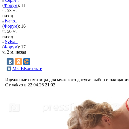
Серге..
(
Форум
): 11
ч. 53 м.
назад
ivano..
(
Форум
): 16
ч. 56 м.
назад
Sylva..
(
Форум
): 17
ч. 2 м. назад
Мы ВКонтакте
Идеальные спутницы для мужского досуга: выбор и ожидани
От vakvo в 22.04.26 21:02