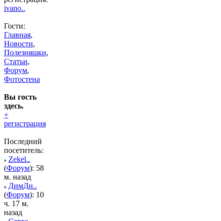
ivano..
Гости:
Главная
,
Новости
,
Полезняшки
,
Статьи
,
Форум
,
Фотостена
Вы гость
здесь.
+
регистрация
Последний
посетитель:
Zekel..
(
Форум
): 58
м. назад
ДимДи..
(
Форум
): 10
ч. 17 м.
назад