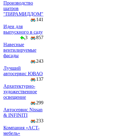
Производство
шатров
"ПИРАМИДДОМ"
141
Идеи для
выпускного в саду
3
857
Навесные
вентилируемые
фасады
243
Лучший
автосервис ЮВАО
137
Архитектурно-
художественное
освещение
299
Автосервис Nissan
& INFINITI
233
Компaния «AСT-
мeбeль»