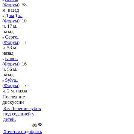
(
Форум
): 58
м. назад
ДимДи..
(
Форум
): 10
ч. 17 м.
назад
Серге..
(
Форум
): 11
ч. 53 м.
назад
ivano..
(
Форум
): 16
ч. 56 м.
назад
Sylva..
(
Форум
): 17
ч. 2 м. назад
Последние
дискуссии
Re: Лечение зубов
под седацией у
детей.
88
Хочется подобрать