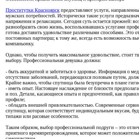
Проститутки Красноярск
предоставляют услуги, направленны
мужских потребностей. Исторически такие услуги предназнач
напряжения и релаксации. Сегодня суть остается прежней: в
разнообразить свою жизнь, воспользовавшись услугами профе
готова доставить удовольствие различными способами. Это от
постоянных партнерш; к тому же, всегда есть возможность в
компаньонку.
Однако, чтобы получить максимальное удовольствие, стоит т
выбору. Профессиональная девушка должна:
- быть аккуратной и заботиться о здоровье. Информация о ме
отсутствии заболеваний, передающихся половым путем, долж
Крайне важно, чтобы спутница была безупречна в плане гиги
- иметь опыт. Настоящее наслаждение от близости предполага
и поз. Детали, касающиеся опыта и предпочтений, как правил
профиле;
- обладать внешней привлекательностью. Современные серви
спутницу, которая соответствует индивидуальным вкусам, бу
типажи или расовые особенности.
Таким образом, выбор профессиональной подруги – это отли
приятного времяпрепровождения, которое может положительн
самочувствии.