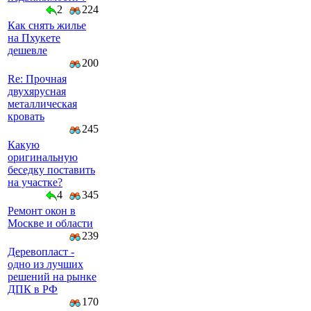
2
224
Как снять жилье
на Пхукете
дешевле
200
Re: Прочная
двухярусная
металлическая
кровать
245
Какую
оригинальную
беседку поставить
на участке?
4
345
Ремонт окон в
Москве и области
239
Деревопласт -
одно из лучших
решений на рынке
ДПК в РФ
170