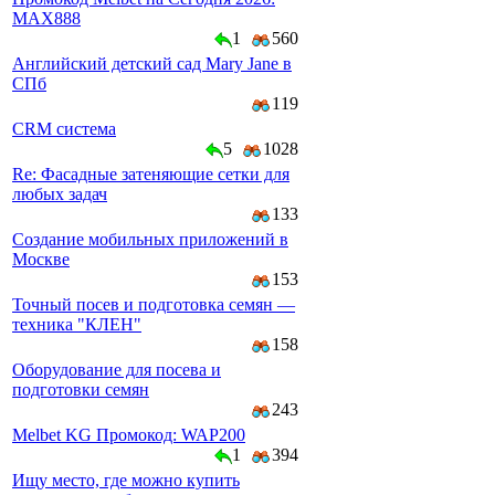
MAX888
1
560
Английский детский сад Mary Jane в
СПб
119
CRM система
5
1028
Re: Фасадные затеняющие сетки для
любых задач
133
Создание мобильных приложений в
Москве
153
Точный посев и подготовка семян —
техника "КЛЕН"
158
Оборудование для посева и
подготовки семян
243
Melbet KG Промокод: WAP200
1
394
Ищу место, где можно купить