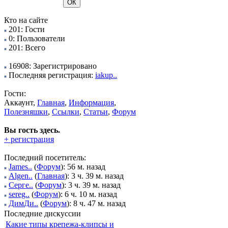
Кто на сайте
201: Гости
0: Пользователи
201: Всего
16908: Зарегистрировано
Последняя регистрация:
iakup..
Гости:
Аккаунт,
Главная
,
Информация
,
Полезняшки
,
Ссылки
,
Статьи
,
Форум
Вы гость здесь.
+ регистрация
Последний посетитель:
James..
(
Форум
): 56 м. назад
Algen..
(
Главная
): 3 ч. 39 м. назад
Серге..
(
Форум
): 3 ч. 39 м. назад
sereg..
(
Форум
): 6 ч. 10 м. назад
ДимДи..
(
Форум
): 8 ч. 47 м. назад
Последние дискуссии
Какие типы крепежа-клипсы и