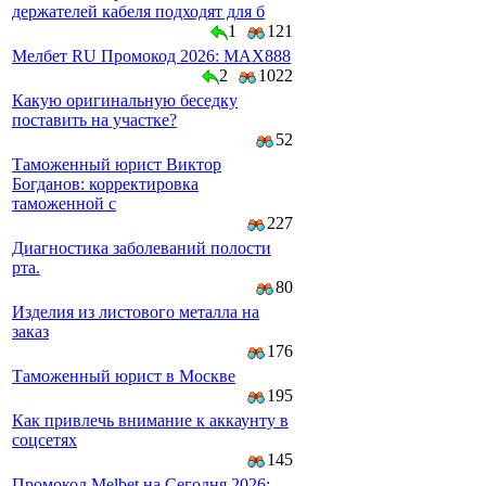
держателей кабеля подходят для б
1
121
Мелбет RU Промокод 2026: MAX888
2
1022
Какую оригинальную беседку
поставить на участке?
52
Таможенный юрист Виктор
Богданов: корректировка
таможенной с
227
Диагностика заболеваний полости
рта.
80
Изделия из листового металла на
заказ
176
Таможенный юрист в Москве
195
Как привлечь внимание к аккаунту в
соцсетях
145
Промокод Melbet на Сегодня 2026: