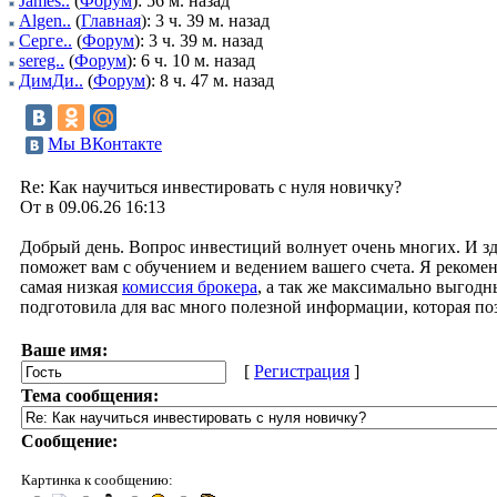
James..
(
Форум
): 56 м. назад
Algen..
(
Главная
): 3 ч. 39 м. назад
Серге..
(
Форум
): 3 ч. 39 м. назад
sereg..
(
Форум
): 6 ч. 10 м. назад
ДимДи..
(
Форум
): 8 ч. 47 м. назад
Мы ВКонтакте
Re: Как научиться инвестировать с нуля новичку?
От в 09.06.26 16:13
Добрый день. Вопрос инвестиций волнует очень многих. И з
поможет вам с обучением и ведением вашего счета. Я рекомен
самая низкая
комиссия брокера
, а так же максимально выгод
подготовила для вас много полезной информации, которая поз
Ваше имя:
[
Регистрация
]
Тема сообщения:
Сообщение:
Картинка к сообщению: