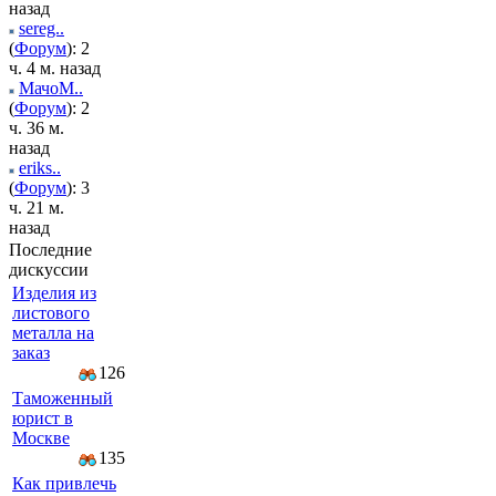
назад
sereg..
(
Форум
): 2
ч. 4 м. назад
МачоМ..
(
Форум
): 2
ч. 36 м.
назад
eriks..
(
Форум
): 3
ч. 21 м.
назад
Последние
дискуссии
Изделия из
листового
металла на
заказ
126
Таможенный
юрист в
Москве
135
Как привлечь