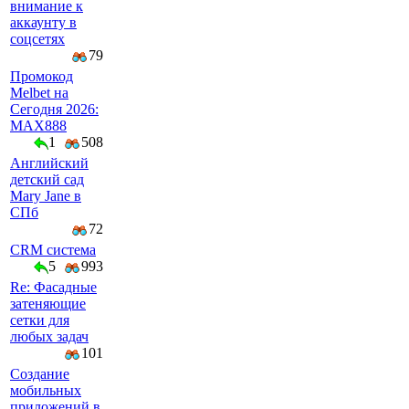
внимание к
аккаунту в
соцсетях
79
Промокод
Melbet на
Сегодня 2026:
MAX888
1
508
Английский
детский сад
Mary Jane в
СПб
72
CRM система
5
993
Re: Фасадные
затеняющие
сетки для
любых задач
101
Создание
мобильных
приложений в