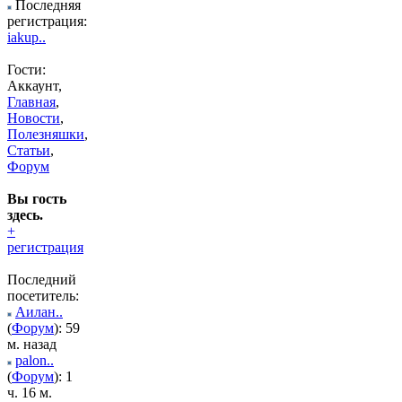
Последняя
регистрация:
iakup..
Гости:
Аккаунт,
Главная
,
Новости
,
Полезняшки
,
Статьи
,
Форум
Вы гость
здесь.
+
регистрация
Последний
посетитель:
Аилан..
(
Форум
): 59
м. назад
palon..
(
Форум
): 1
ч. 16 м.