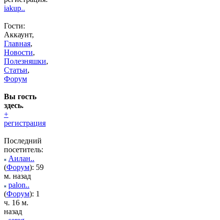
iakup..
Гости:
Аккаунт,
Главная
,
Новости
,
Полезняшки
,
Статьи
,
Форум
Вы гость
здесь.
+
регистрация
Последний
посетитель:
Аилан..
(
Форум
): 59
м. назад
palon..
(
Форум
): 1
ч. 16 м.
назад