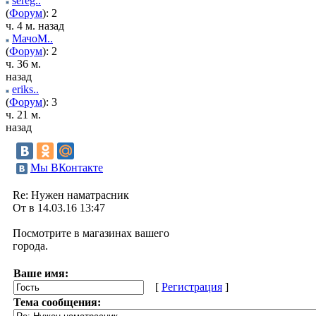
sereg..
(
Форум
): 2
ч. 4 м. назад
МачоМ..
(
Форум
): 2
ч. 36 м.
назад
eriks..
(
Форум
): 3
ч. 21 м.
назад
Мы ВКонтакте
Re: Нужен наматрасник
От в 14.03.16 13:47
Посмотрите в магазинах вашего
города.
Ваше имя:
[
Регистрация
]
Тема сообщения: