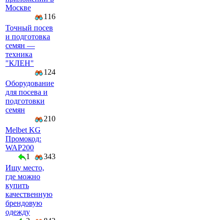
Москве
116
Точный посев
и подготовка
семян —
техника
"КЛЕН"
124
Оборудование
для посева и
подготовки
семян
210
Melbet KG
Промокод:
WAP200
1
343
Ищу место,
где можно
купить
качественную
брендовую
одежду