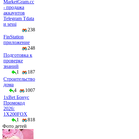
MarketGram.cc
- продажа
аккаунтов
Telegram Tdata
и sessi
238
FinStation
приложение
248
Подготовка к
проверке
знаний
1
187
Строительство
дома
4
1007
1xBet Бонус
Промокод
2026:
1X200FOX
1
818
Фото детей