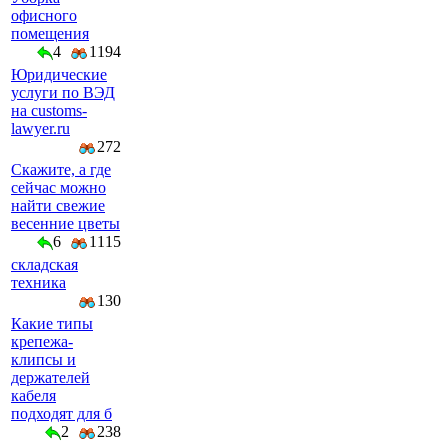
офисного
помещения
4
1194
Юридические
услуги по ВЭД
на customs-
lawyer.ru
272
Скажите, а где
сейчас можно
найти свежие
весенние цветы
6
1115
складская
техника
130
Какие типы
крепежа-
клипсы и
держателей
кабеля
подходят для б
2
238