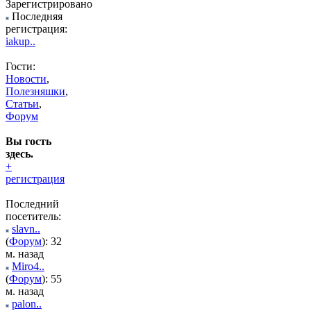
Зарегистрировано
Последняя
регистрация:
iakup..
Гости:
Новости
,
Полезняшки
,
Статьи
,
Форум
Вы гость
здесь.
+
регистрация
Последний
посетитель:
slavn..
(
Форум
): 32
м. назад
Miro4..
(
Форум
): 55
м. назад
palon..