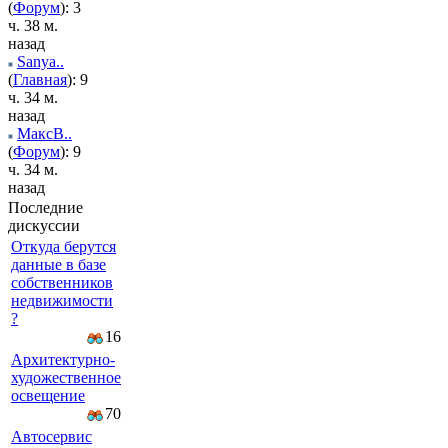
(
Форум
): 3
ч. 38 м.
назад
Sanya..
(
Главная
): 9
ч. 34 м.
назад
МаксВ..
(
Форум
): 9
ч. 34 м.
назад
Последние
дискуссии
Откуда берутся
данные в базе
собственников
недвижимости
?
16
Архитектурно-
художественное
освещение
70
Автосервис