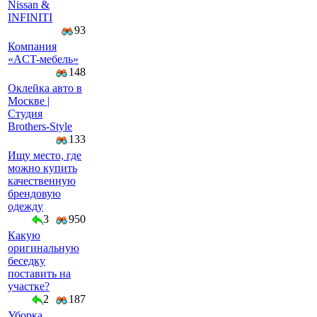
Nissan &
INFINITI
93
Компaния
«AСT-мeбeль»
148
Оклейка авто в
Москве |
Студия
Brothers-Style
133
Ищу место, где
можно купить
качественную
брендовую
одежду
3
950
Какую
оригинальную
беседку
поставить на
участке?
2
187
Уборка