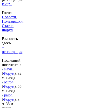
iakup..
Гости:
Новости
,
Полезняшки
,
Статьи
,
Форум
Вы гость
здесь.
+
регистрация
Последний
посетитель:
slavn..
(
Форум
): 32
м. назад
Miro4..
(
Форум
): 55
м. назад
palon..
(
Форум
): 3
ч. 38 м.