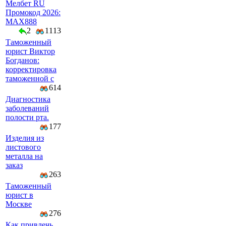
Мелбет RU
Промокод 2026:
MAX888
2
1113
Таможенный
юрист Виктор
Богданов:
корректировка
таможенной с
614
Диагностика
заболеваний
полости рта.
177
Изделия из
листового
металла на
заказ
263
Таможенный
юрист в
Москве
276
Как привлечь