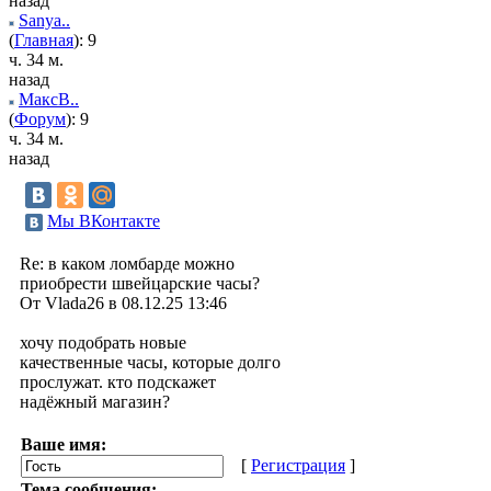
назад
Sanya..
(
Главная
): 9
ч. 34 м.
назад
МаксВ..
(
Форум
): 9
ч. 34 м.
назад
Мы ВКонтакте
Re: в каком ломбарде можно
приобрести швейцарские часы?
От Vlada26 в 08.12.25 13:46
хочу подобрать новые
качественные часы, которые долго
прослужат. кто подскажет
надёжный магазин?
Ваше имя:
[
Регистрация
]
Тема сообщения: