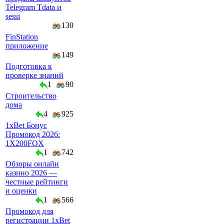
Telegram Tdata и
sessi
130
FinStation
приложение
149
Подготовка к
проверке знаний
1
90
Строительство
дома
4
925
1xBet Бонус
Промокод 2026:
1X200FOX
1
742
Обзоры онлайн
казино 2026 —
честные рейтинги
и оценки
1
566
Промокод для
регистрации 1xBet