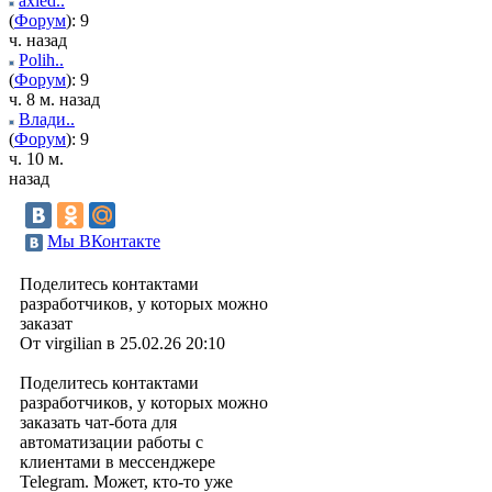
axied..
(
Форум
): 9
ч. назад
Polih..
(
Форум
): 9
ч. 8 м. назад
Влади..
(
Форум
): 9
ч. 10 м.
назад
Мы ВКонтакте
Поделитесь контактами
разработчиков, у которых можно
заказат
От virgilian в 25.02.26 20:10
Поделитесь контактами
разработчиков, у которых можно
заказать чат-бота для
автоматизации работы с
клиентами в мессенджере
Telegram. Может, кто-то уже