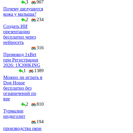
3
907
Почему шелушится
кожа у малыша?
2
234
Создать ИИ
презентацию
бесплатно через
нейросеть
316
Промокод 1xBet
при Регистрации
2026: 1X200KING
1
1389
Можно ли играть в
Dog House
бесплатно без
ограничений по
вре
2
810
Турмалин
индиголит
194
производства окон