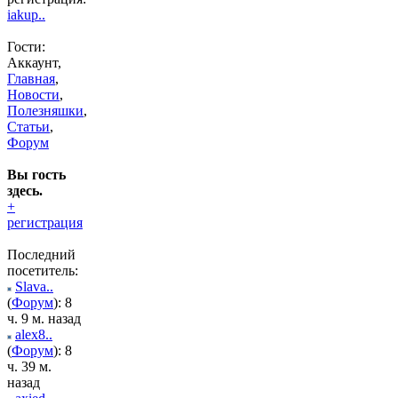
iakup..
Гости:
Аккаунт,
Главная
,
Новости
,
Полезняшки
,
Статьи
,
Форум
Вы гость
здесь.
+
регистрация
Последний
посетитель:
Slava..
(
Форум
): 8
ч. 9 м. назад
alex8..
(
Форум
): 8
ч. 39 м.
назад