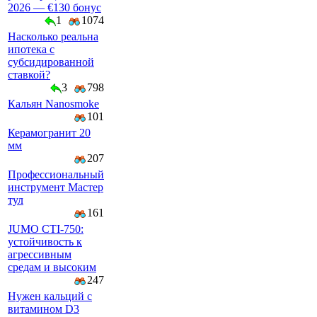
2026 — €130 бонус
1
1074
Насколько реальна
ипотека с
субсидированной
ставкой?
3
798
Кальян Nanosmoke
101
Керамогранит 20
мм
207
Профессиональный
инструмент Мастер
тул
161
JUMO CTI-750:
устойчивость к
агрессивным
средам и высоким
247
Нужен кальций с
витамином D3