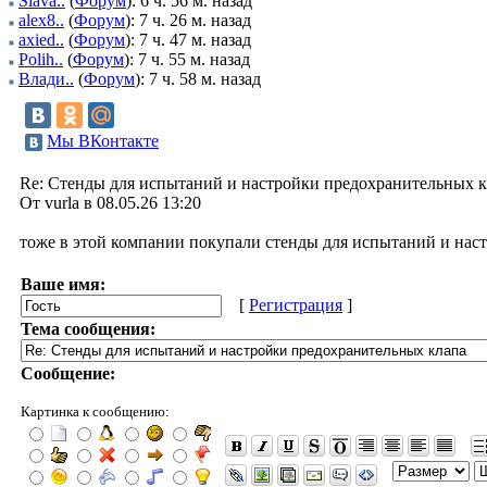
Slava..
(
Форум
): 6 ч. 56 м. назад
alex8..
(
Форум
): 7 ч. 26 м. назад
axied..
(
Форум
): 7 ч. 47 м. назад
Polih..
(
Форум
): 7 ч. 55 м. назад
Влади..
(
Форум
): 7 ч. 58 м. назад
Мы ВКонтакте
Re: Стенды для испытаний и настройки предохранительных 
От vurla в 08.05.26 13:20
тоже в этой компании покупали стенды для испытаний и нас
Ваше имя:
[
Регистрация
]
Тема сообщения:
Сообщение:
Картинка к сообщению: