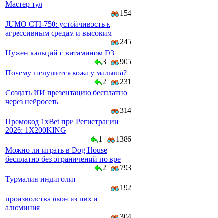
Мастер тул
154
JUMO CTI-750: устойчивость к
агрессивным средам и высоким
245
Нужен кальций с витамином D3
3
905
Почему шелушится кожа у малыша?
2
231
Создать ИИ презентацию бесплатно
через нейросеть
314
Промокод 1xBet при Регистрации
2026: 1X200KING
1
1386
Можно ли играть в Dog House
бесплатно без ограничений по вре
2
793
Турмалин индиголит
192
производства окон из пвх и
алюминия
304