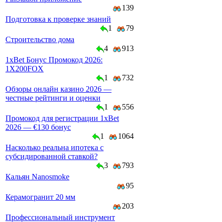
139
Подготовка к проверке знаний
1
79
Строительство дома
4
913
1xBet Бонус Промокод 2026:
1X200FOX
1
732
Обзоры онлайн казино 2026 —
честные рейтинги и оценки
1
556
Промокод для регистрации 1xBet
2026 — €130 бонус
1
1064
Насколько реальна ипотека с
субсидированной ставкой?
3
793
Кальян Nanosmoke
95
Керамогранит 20 мм
203
Профессиональный инструмент