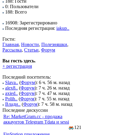
188: Гости
0: Пользователи
188: Всего
16908: Зарегистрировано
Последняя регистрация:
iakup..
Гости:
Главная
,
Новости
,
Полезняшки
,
Рассылка
,
Статьи
,
Форум
Вы гость здесь.
+ регистрация
Последний посетитель:
Slava..
(
Форум
): 6 ч. 56 м. назад
alex8..
(
Форум
): 7 ч. 26 м. назад
axied..
(
Форум
): 7 ч. 47 м. назад
Polih..
(
Форум
): 7 ч. 55 м. назад
Влади..
(
Форум
): 7 ч. 58 м. назад
Последние дискуссии
Re: MarketGram.cc - продажа
аккаунтов Telegram Tdata и sessi
121
FinStation приложение