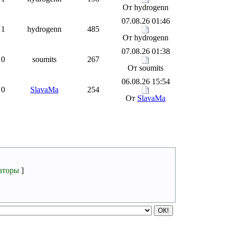
От hydrogenn
07.08.26 01:46
1
hydrogenn
485
От hydrogenn
07.08.26 01:38
0
soumits
267
От soumits
06.08.26 15:54
0
SlavaMa
254
От
SlavaMa
аторы
]