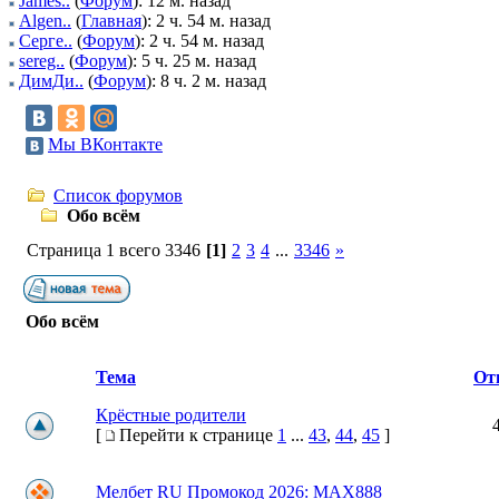
James..
(
Форум
): 12 м. назад
Algen..
(
Главная
): 2 ч. 54 м. назад
Серге..
(
Форум
): 2 ч. 54 м. назад
sereg..
(
Форум
): 5 ч. 25 м. назад
ДимДи..
(
Форум
): 8 ч. 2 м. назад
Мы ВКонтакте
Список форумов
Обо всём
Страница 1 всего 3346
[1]
2
3
4
...
3346
»
Обо всём
Тема
От
Крёстные родители
[
Перейти к странице
1
...
43
,
44
,
45
]
Мелбет RU Промокод 2026: MAX888