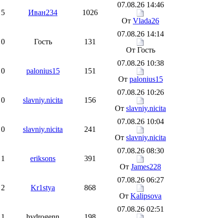
07.08.26 14:46
5
Иван234
1026
От
Vlada26
07.08.26 14:14
0
Гость
131
От Гость
07.08.26 10:38
0
palonius15
151
От
palonius15
07.08.26 10:26
0
slavniy.nicita
156
От
slavniy.nicita
07.08.26 10:04
0
slavniy.nicita
241
От
slavniy.nicita
07.08.26 08:30
1
eriksons
391
От
James228
07.08.26 06:27
2
Kr1stya
868
От
Kalipsova
07.08.26 02:51
1
hydrogenn
198