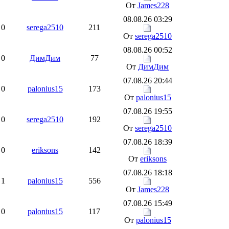
От
James228
08.08.26 03:29
0
serega2510
211
От
serega2510
08.08.26 00:52
0
ДимДим
77
От
ДимДим
07.08.26 20:44
0
palonius15
173
От
palonius15
07.08.26 19:55
0
serega2510
192
От
serega2510
07.08.26 18:39
0
eriksons
142
От
eriksons
07.08.26 18:18
1
palonius15
556
От
James228
07.08.26 15:49
0
palonius15
117
От
palonius15