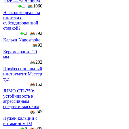
2026 — €130 бонус
1
1060
Насколько реальна
ипотека с
субсидированной
ставкой?
3
792
Кальян Nanosmoke
93
Керамогранит 20
мм
202
Профессиональный
инструмент Мастер
тул
152
JUMO CTI-750:
устойчивость к
агрессивным
средам и высоким
245
Нужен кальций с
витамином D3
3
905