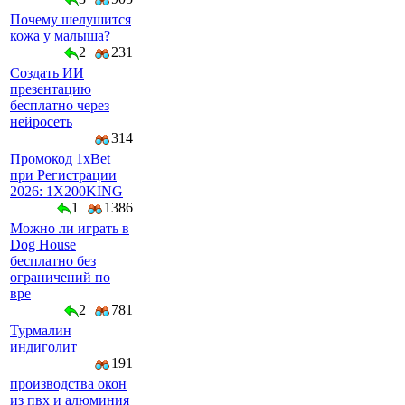
Почему шелушится
кожа у малыша?
2
231
Создать ИИ
презентацию
бесплатно через
нейросеть
314
Промокод 1xBet
при Регистрации
2026: 1X200KING
1
1386
Можно ли играть в
Dog House
бесплатно без
ограничений по
вре
2
781
Турмалин
индиголит
191
производства окон
из пвх и алюминия