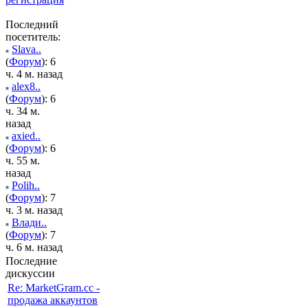
Последний
посетитель:
Slava..
(
Форум
): 6
ч. 4 м. назад
alex8..
(
Форум
): 6
ч. 34 м.
назад
axied..
(
Форум
): 6
ч. 55 м.
назад
Polih..
(
Форум
): 7
ч. 3 м. назад
Влади..
(
Форум
): 7
ч. 6 м. назад
Последние
дискуссии
Re: MarketGram.cc -
продажа аккаунтов