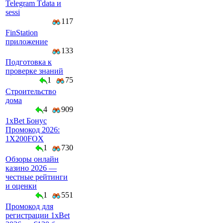
Telegram Tdata и
sessi
117
FinStation
приложение
133
Подготовка к
проверке знаний
1
75
Строительство
дома
4
909
1xBet Бонус
Промокод 2026:
1X200FOX
1
730
Обзоры онлайн
казино 2026 —
честные рейтинги
и оценки
1
551
Промокод для
регистрации 1xBet