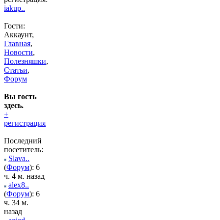
iakup..
Гости:
Аккаунт,
Главная
,
Новости
,
Полезняшки
,
Статьи
,
Форум
Вы гость
здесь.
+
регистрация
Последний
посетитель:
Slava..
(
Форум
): 6
ч. 4 м. назад
alex8..
(
Форум
): 6
ч. 34 м.
назад