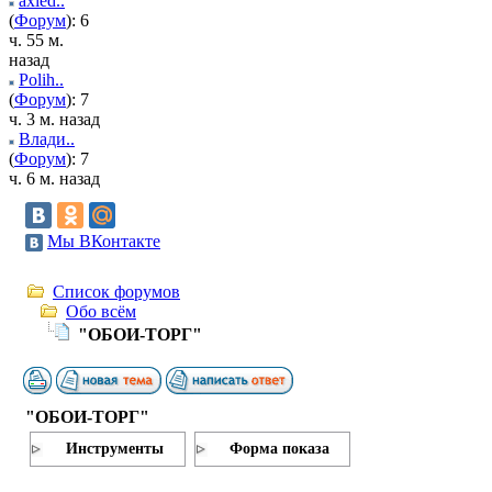
axied..
(
Форум
): 6
ч. 55 м.
назад
Polih..
(
Форум
): 7
ч. 3 м. назад
Влади..
(
Форум
): 7
ч. 6 м. назад
Мы ВКонтакте
Список форумов
Обо всём
"ОБОИ-ТОРГ"
"ОБОИ-ТОРГ"
Инструменты
Форма показа