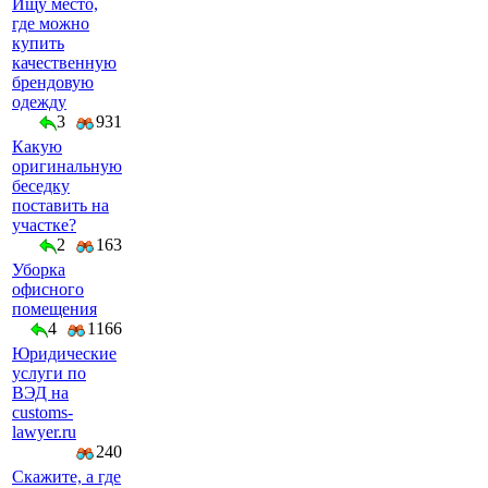
Ищу место,
где можно
купить
качественную
брендовую
одежду
3
931
Какую
оригинальную
беседку
поставить на
участке?
2
163
Уборка
офисного
помещения
4
1166
Юридические
услуги по
ВЭД на
customs-
lawyer.ru
240
Скажите, а где