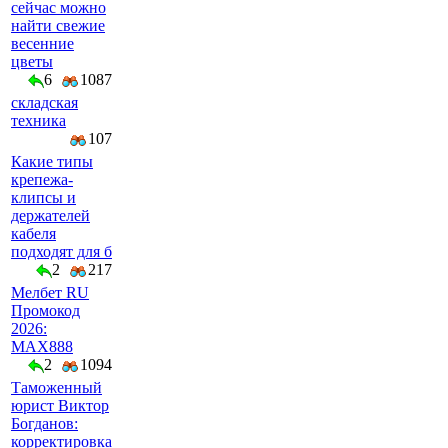
сейчас можно
найти свежие
весенние
цветы
6
1087
складская
техника
107
Какие типы
крепежа-
клипсы и
держателей
кабеля
подходят для б
2
217
Мелбет RU
Промокод
2026:
MAX888
2
1094
Таможенный
юрист Виктор
Богданов:
корректировка