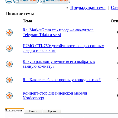
«
Предыдущая тема
|
Сле
Похожие темы
Тема
От
Re: MarketGram.cc - продажа аккаунтов
Telegram Tdata и sessi
JUMO CTI-750: устойчивость к агрессивным
средам и высоким
Какую раковину лучше всего выбрать в
ванную комнату?
Re: Какие слабые стороны у конкурентов ?
Концепт-стор дизайнерской мебели
Nordconcept
Пользователи на форуме:
Поиск
Права