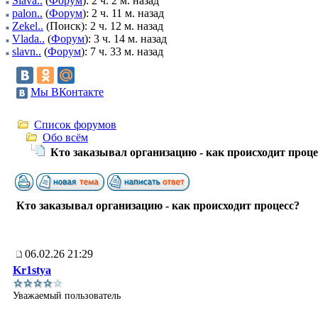
Slava..
(
Форум
): 2 ч. 2 м. назад
palon..
(
Форум
): 2 ч. 11 м. назад
Zekel..
(Поиск): 2 ч. 12 м. назад
Vlada..
(
Форум
): 3 ч. 14 м. назад
slavn..
(
Форум
): 7 ч. 33 м. назад
Мы ВКонтакте
Список форумов
Обо всём
Кто заказывал организацию - как происходит проце
Кто заказывал организацию - как происходит процесс?
06.02.26 21:29
Kr1stya
Уважаемый пользователь