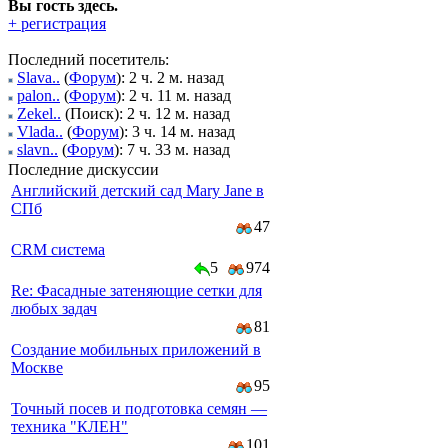
Вы гость здесь.
+ регистрация
Последний посетитель:
Slava..
(
Форум
): 2 ч. 2 м. назад
palon..
(
Форум
): 2 ч. 11 м. назад
Zekel..
(Поиск): 2 ч. 12 м. назад
Vlada..
(
Форум
): 3 ч. 14 м. назад
slavn..
(
Форум
): 7 ч. 33 м. назад
Последние дискуссии
Английский детский сад Mary Jane в
СПб
47
CRM система
5
974
Re: Фасадные затеняющие сетки для
любых задач
81
Создание мобильных приложений в
Москве
95
Точный посев и подготовка семян —
техника "КЛЕН"
101