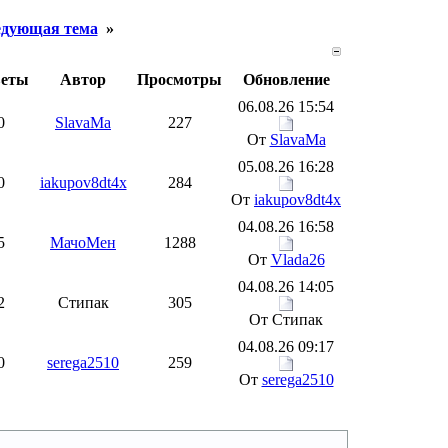
дующая тема
»
веты
Автор
Просмотры
Обновление
06.08.26 15:54
0
SlavaMa
227
От
SlavaMa
05.08.26 16:28
0
iakupov8dt4x
284
От
iakupov8dt4x
04.08.26 16:58
5
МачоМен
1288
От
Vlada26
04.08.26 14:05
2
Стипак
305
От Стипак
04.08.26 09:17
0
serega2510
259
От
serega2510