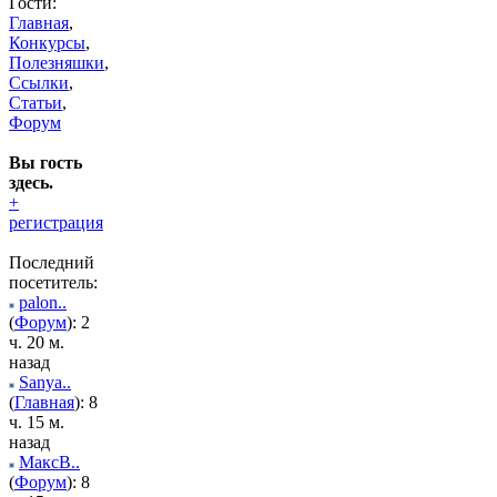
Гости:
Главная
,
Конкурсы
,
Полезняшки
,
Ссылки
,
Статьи
,
Форум
Вы гость
здесь.
+
регистрация
Последний
посетитель:
palon..
(
Форум
): 2
ч. 20 м.
назад
Sanya..
(
Главная
): 8
ч. 15 м.
назад
МаксВ..
(
Форум
): 8