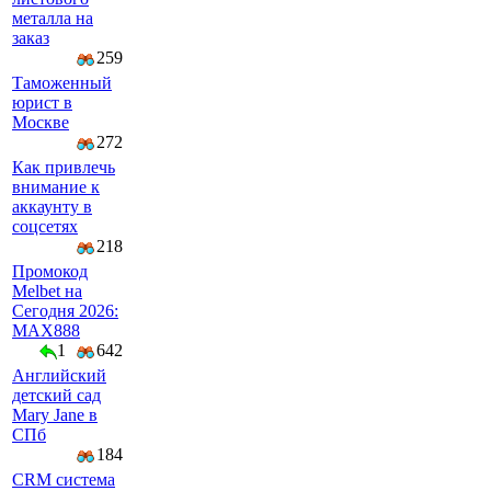
металла на
заказ
259
Таможенный
юрист в
Москве
272
Как привлечь
внимание к
аккаунту в
соцсетях
218
Промокод
Melbet на
Сегодня 2026:
MAX888
1
642
Английский
детский сад
Mary Jane в
СПб
184
CRM система