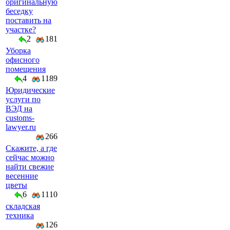
оригинальную
беседку
поставить на
участке?
2
181
Уборка
офисного
помещения
4
1189
Юридические
услуги по
ВЭД на
customs-
lawyer.ru
266
Скажите, а где
сейчас можно
найти свежие
весенние
цветы
6
1110
складская
техника
126