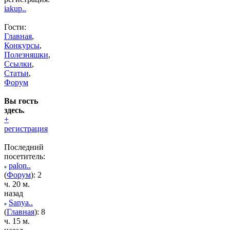
iakup..
Гости:
Главная
,
Конкурсы
,
Полезняшки
,
Ссылки
,
Статьи
,
Форум
Вы гость
здесь.
+
регистрация
Последний
посетитель:
palon..
(
Форум
): 2
ч. 20 м.
назад
Sanya..
(
Главная
): 8
ч. 15 м.