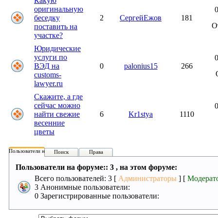
Какую
оригинальную
0
беседку
2
СергейЕжов
181
О
поставить на
участке?
Юридические
услуги по
0
ВЭД на
0
palonius15
266
customs-
lawyer.ru
Скажите, а где
сейчас можно
0
найти свежие
6
Kr1stya
1110
весенние
цветы
Пользователи на форуме:
Поиск
Права
Пользователи на форуме:: 3 , на этом форуме:
Всего пользователей: 3 [
Администраторы
] [
Модерат
3 Анонимные пользователи:
0 Зарегистрированные пользователи: