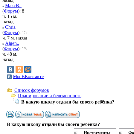
назад
МаксВ..
(
Форум
): 8
ч. 15 м.
назад
Chris..
(
Форум
): 15
ч. 7 м. назад
Algen..
(
Форум
): 15
ч. 48 м.
назад
Мы ВКонтакте
Список форумов
Планирование и беременность
В какую школу отдали бы своего ребёнка?
В какую школу отдали бы своего ребёнка?
Инструменты
Фо