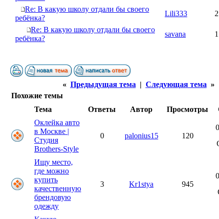
Re: В какую школу отдали бы своего
Lili333
2
ребёнка?
Re: В какую школу отдали бы своего
savana
1
ребёнка?
«
Предыдущая тема
|
Следующая тема
»
Похожие темы
Тема
Ответы
Автор
Просмотры
Оклейка авто
0
в Москве |
0
palonius15
120
Студия
Brothers-Style
Ищу место,
где можно
0
купить
3
Kr1stya
945
качественную
брендовую
одежду