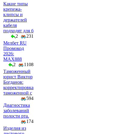
Какие типы
крепежа-
клипсы и
держателей
кабеля
подходят для б
2
231
Мелбет RU
Промокод
2026:
MAX888
2
1108
Таможенный
юрист Виктор
Богданов:
корректировка
таможенной с
594
Диагностика
заболеваний
полости рта.
174
Изделия из
листового