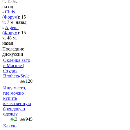
ч. 15 м.
назад
Chris..
(
Форум
): 15
ч. 7 м. назад
Algen..
(
Форум
): 15
ч. 48 м.
назад
Последние
дискуссии
Оклейка авто
в Москве |
Студия
Brothers-Style
120
Ищу место,
где можно
купить
качественную
брендовую
одежду
3
945
Какую