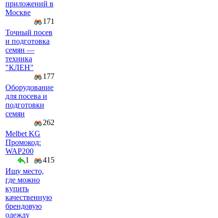
приложений в
Москве
171
Точный посев
и подготовка
семян —
техника
"КЛЕН"
177
Оборудование
для посева и
подготовки
семян
262
Melbet KG
Промокод:
WAP200
1
415
Ищу место,
где можно
купить
качественную
брендовую
одежду