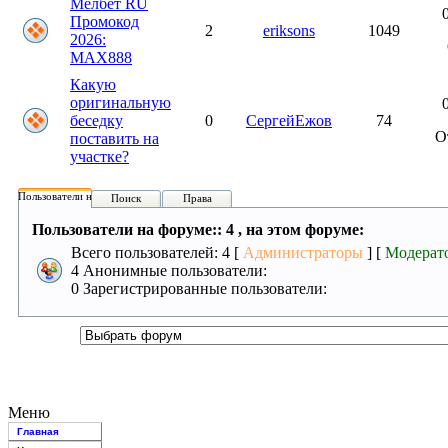
Мелбет RU
Промокод
2
eriksons
1049
2026:
MAX888
Какую
оригинальную
беседку
0
СергейЕжов
74
О
поставить на
участке?
Пользователи на форуме:
Поиск
Права
Пользователи на форуме:: 4 , на этом форуме:
Всего пользователей: 4 [
Администраторы
] [
Модерат
4 Анонимные пользователи:
0 Зарегистрированные пользователи:
Меню
Главная