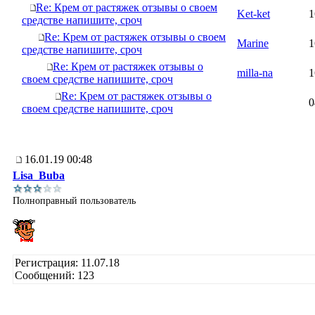
Re: Крем от растяжек отзывы о своем
Ket-ket
1
средстве напишите, сроч
Re: Крем от растяжек отзывы о своем
Marine
1
средстве напишите, сроч
Re: Крем от растяжек отзывы о
milla-na
1
своем средстве напишите, сроч
Re: Крем от растяжек отзывы о
0
своем средстве напишите, сроч
16.01.19 00:48
Lisa_Buba
Полноправный пользователь
Регистрация: 11.07.18
Сообщений: 123