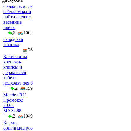
дискуссии
Скажите, а где
сейчас можно
найти свежие
весенние
цветы
6
1002
складская
техника
26
Какие типы
крепежа-
клипсы и
держателей
кабеля
подходят для б
2
159
Мелбет RU
Промокод
2026:
MAX888
2
1049
Какую
оригинальную