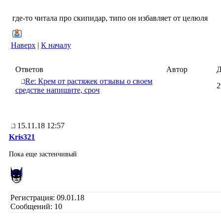
где-то читала про скипидар, типо он избавляет от целюля
Наверх
|
К началу
Ответов
Автор
Д
Re: Крем от растяжек отзывы о своем
2
средстве напишите, сроч
15.11.18 12:57
Kris321
Пока еще застенчивый
Регистрация: 09.01.18
Сообщений: 10