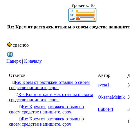
Уровень:
10
Re: Крем от растяжек отзывы о своем средстве напишите
спасибо
Наверх
|
К началу
Ответов
Автор
Д
Re: Крем от растяжек отзывы о своем
sveta1
3
средстве напишите, сроч
Re: Крем от растяжек отзывы о своем
OksanaMelnik
3
средстве напишите, сроч
Re: Крем от растяжек отзывы о
LuboFff
3
своем средстве напишите, сроч
Re: Крем от растяжек отзывы о
1
своем средстве напишите, сроч