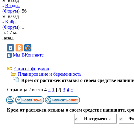
м. назад
Влади..
(
Форум
): 56
м. назад
Kalip..
(
Форум
): 1
ч. 57 м.
назад
Мы ВКонтакте
Список форумов
Планирование и беременность
Крем от растяжек отзывы о своем средстве напиши
Страница 2 всего 4
«
1
[2]
3
4
»
Крем от растяжек отзывы о своем средстве напишите, ср
Инструменты
Фо