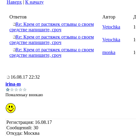
Наверх
|
К началу
Ответов
Автор
Д
Re: Крем от растяжек отзывы о своем
Vetochka
1
средстве напишите, сроч
Re: Крем от растяжек отзывы о своем
Vetochka
1
средстве напишите, сроч
Re: Крем от растяжек отзывы о своем
monka
1
средстве напишите, сроч
16.08.17 22:32
irina-m
Помаленьку вникаю
Регистрация: 16.08.17
Сообщений: 30
Откуда: Москва