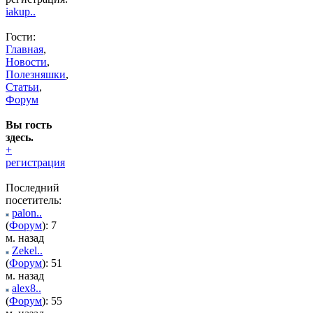
iakup..
Гости:
Главная
,
Новости
,
Полезняшки
,
Статьи
,
Форум
Вы гость
здесь.
+
регистрация
Последний
посетитель:
palon..
(
Форум
): 7
м. назад
Zekel..
(
Форум
): 51
м. назад
alex8..
(
Форум
): 55