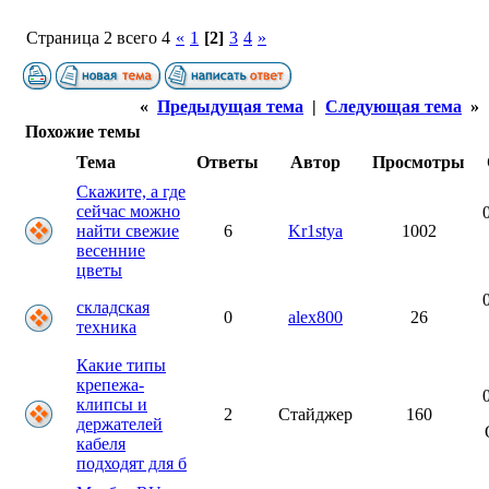
Страница 2 всего 4
«
1
[2]
3
4
»
«
Предыдущая тема
|
Следующая тема
»
Похожие темы
Тема
Ответы
Автор
Просмотры
Скажите, а где
сейчас можно
найти свежие
6
Kr1stya
1002
весенние
цветы
складская
0
alex800
26
техника
Какие типы
крепежа-
клипсы и
2
Стайджер
160
держателей
кабеля
подходят для б