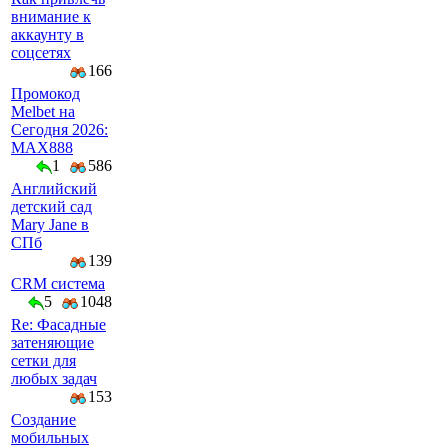
внимание к
аккаунту в
соцсетях
166
Промокод
Melbet на
Сегодня 2026:
MAX888
1
586
Английский
детский сад
Mary Jane в
СПб
139
CRM система
5
1048
Re: Фасадные
затеняющие
сетки для
любых задач
153
Создание
мобильных