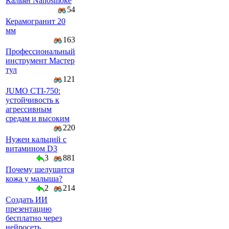
Кальян Nanosmoke
54
Керамогранит 20
мм
163
Профессиональный
инструмент Мастер
тул
121
JUMO CTI-750:
устойчивость к
агрессивным
средам и высоким
220
Нужен кальций с
витамином D3
3
881
Почему шелушится
кожа у малыша?
2
214
Создать ИИ
презентацию
бесплатно через
нейросеть