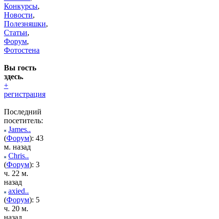
Конкурсы
,
Новости
,
Полезняшки
,
Статьи
,
Форум
,
Фотостена
Вы гость
здесь.
+
регистрация
Последний
посетитель:
James..
(
Форум
): 43
м. назад
Chris..
(
Форум
): 3
ч. 22 м.
назад
axied..
(
Форум
): 5
ч. 20 м.
назад