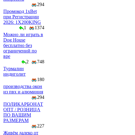
294
Промокод 1xBet
при Регистрации
2026: 1X200KING
1
1374
Можно ли играть в
Dog House
бесплатно без
ограничений по
вре
2
748
Турмалин
индиголит
180
производства окон
из пвх и алюминия
294
ПОЛИКАРБОНАТ
ОПТ / РОЗНИЦА
ПО ВАШИМ
РАЗМЕРАМ
227
Живём далеко от