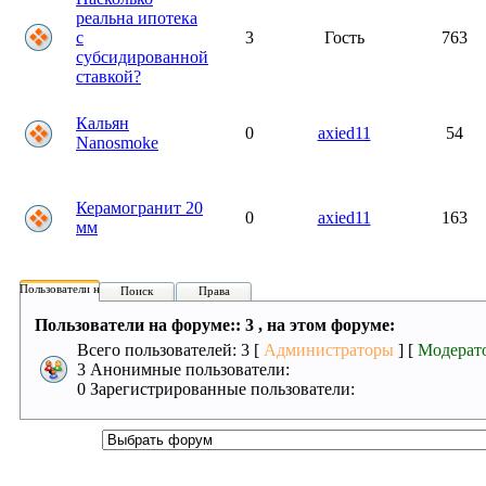
реальна ипотека
с
3
Гость
763
субсидированной
ставкой?
Кальян
0
axied11
54
Nanosmoke
Керамогранит 20
0
axied11
163
мм
Пользователи на форуме:
Поиск
Права
Пользователи на форуме:: 3 , на этом форуме:
Всего пользователей: 3 [
Администраторы
] [
Модерат
3 Анонимные пользователи:
0 Зарегистрированные пользователи: