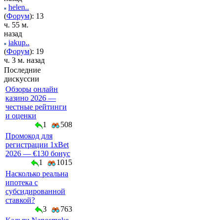
helen..
(
Форум
): 13
ч. 55 м.
назад
iakup..
(
Форум
): 19
ч. 3 м. назад
Последние
дискуссии
Обзоры онлайн
казино 2026 —
честные рейтинги
и оценки
1
508
Промокод для
регистрации 1xBet
2026 — €130 бонус
1
1015
Насколько реальна
ипотека с
субсидированной
ставкой?
3
763