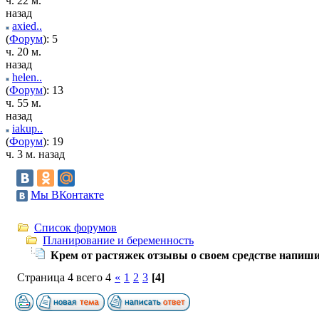
ч. 22 м.
назад
axied..
(
Форум
): 5
ч. 20 м.
назад
helen..
(
Форум
): 13
ч. 55 м.
назад
iakup..
(
Форум
): 19
ч. 3 м. назад
Мы ВКонтакте
Список форумов
Планирование и беременность
Крем от растяжек отзывы о своем средстве напиши
Страница 4 всего 4
«
1
2
3
[4]