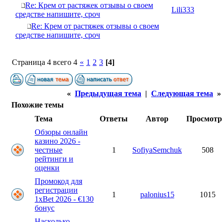
Re: Крем от растяжек отзывы о своем
Lili333
средстве напишите, сроч
Re: Крем от растяжек отзывы о своем
средстве напишите, сроч
Страница 4 всего 4
«
1
2
3
[4]
«
Предыдущая тема
|
Следующая тема
»
Похожие темы
Тема
Ответы
Автор
Просмот
Обзоры онлайн
казино 2026 -
честные
1
SofiyaSemchuk
508
рейтинги и
оценки
Промокод для
регистрации
1
palonius15
1015
1xBet 2026 - €130
бонус
Насколько