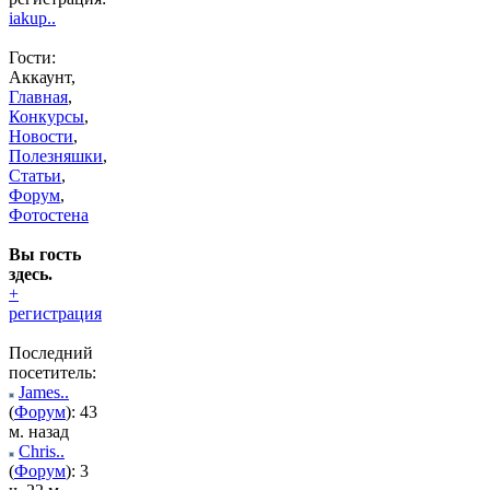
iakup..
Гости:
Аккаунт,
Главная
,
Конкурсы
,
Новости
,
Полезняшки
,
Статьи
,
Форум
,
Фотостена
Вы гость
здесь.
+
регистрация
Последний
посетитель:
James..
(
Форум
): 43
м. назад
Chris..
(
Форум
): 3