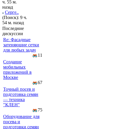
ч. 55 м.
назад
Серге..
(Поиск): 9 ч.
54 м. назад
Последние
дискуссии
Re: Фасадные
затеняющие сетки
для любых задач
11
Создание
мобильных
приложений в
Москве
67
Точный посев и
подготовка семян
— техника
"КЛЕН"
75
Оборудование для
посева и
подготовки семян