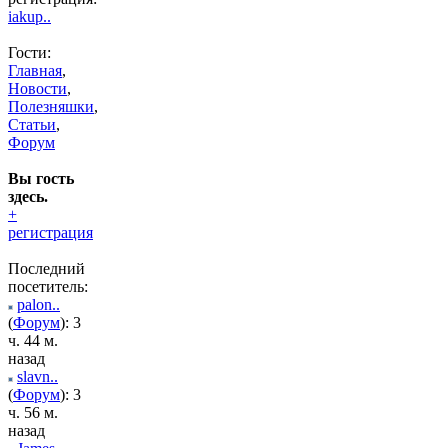
iakup..
Гости:
Главная
,
Новости
,
Полезняшки
,
Статьи
,
Форум
Вы гость
здесь.
+
регистрация
Последний
посетитель:
palon..
(
Форум
): 3
ч. 44 м.
назад
slavn..
(
Форум
): 3
ч. 56 м.
назад