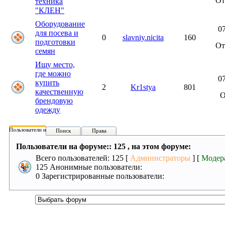
О
техника
"КЛЕН"
Оборудование
07
для посева и
0
slavniy.nicita
160
подготовки
О
семян
Ищу место,
где можно
07
купить
2
Kr1stya
801
качественную
брендовую
одежду
Пользователи на форуме:
Поиск
Права
Пользователи на форуме:: 125 , на этом форуме:
Всего пользователей: 125 [
Администраторы
] [
Модер
125 Анонимные пользователи:
0 Зарегистрированные пользователи: