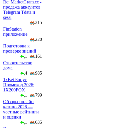
Re: MarketGram.cc -
продажа аккаунтов
Telegram Tdata и
sessi
215
FinStation
приложение
220
Подготовка к
проверке знаний
1
161
Строительство
дома
4
985
1xBet Бонус
Промокод 2026:
1X200FOX
1
799
Обзоры онлайн
казино 2026 —
честные рейтинги
и оценки
1
635