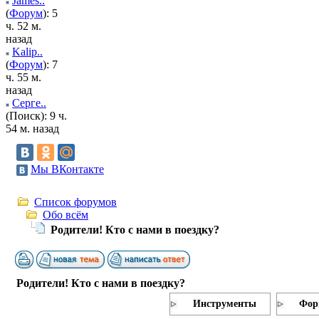
James..
(
Форум
): 5
ч. 52 м.
назад
Kalip..
(
Форум
): 7
ч. 55 м.
назад
Серге..
(Поиск): 9 ч.
54 м. назад
Мы ВКонтакте
Список форумов
Обо всём
Родители! Кто с нами в поездку?
Родители! Кто с нами в поездку?
Инструменты
Фор