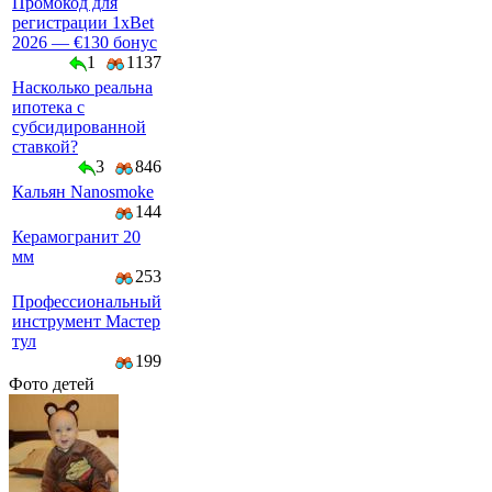
Промокод для
регистрации 1xBet
2026 — €130 бонус
1
1137
Насколько реальна
ипотека с
субсидированной
ставкой?
3
846
Кальян Nanosmoke
144
Керамогранит 20
мм
253
Профессиональный
инструмент Мастер
тул
199
Фото детей