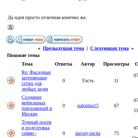
Да идея просто отличная конечно же.
«
Предыдущая тема
|
Следующая тема
»
Похожие темы
Тема
Ответы
Автор
Просмотры
О
Re: Фасадные
07
затеняющие
0
Гость
11
сетки для
любых задач
Создание
07
мобильных
0
palonius15
67
приложений в
О
Москве
Точный посев
и подготовка
07
семян -
0
slavniy.nicita
75