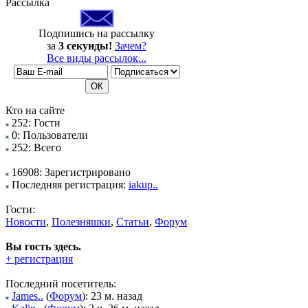
Рассылка
Подпишись на рассылку
за
3 секунды!
Зачем?
Все виды рассылок...
Кто на сайте
252: Гости
0: Пользователи
252: Всего
16908: Зарегистрировано
Последняя регистрация:
iakup..
Гости:
Новости
,
Полезняшки
,
Статьи
,
Форум
Вы гость здесь.
+ регистрация
Последний посетитель:
James..
(
Форум
): 23 м. назад