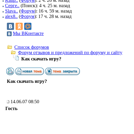
Kalip..
(
Форум
): 2 ч. 26 м. назад
Серге..
(Поиск): 4 ч. 25 м. назад
Slava..
(
Форум
): 16 ч. 59 м. назад
alex8..
(
Форум
): 17 ч. 28 м. назад
Мы ВКонтакте
Список форумов
Форум отзывов и предложений по форуму и сайту
Как скачать игру?
Как скачать игру?
14.06.07 08:50
Гость