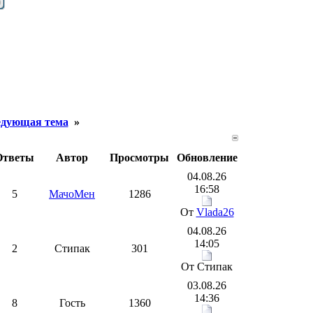
дующая тема
»
Ответы
Автор
Просмотры
Обновление
04.08.26
16:58
5
МачоМен
1286
От
Vlada26
04.08.26
14:05
2
Стипак
301
От Стипак
03.08.26
14:36
8
Гость
1360