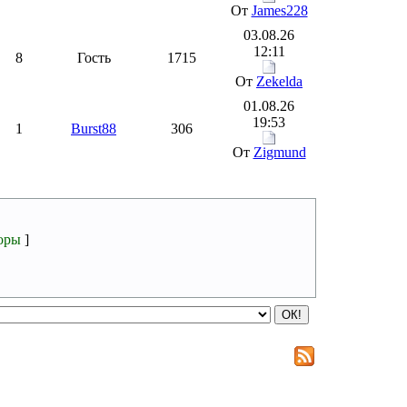
От
James228
03.08.26
12:11
8
Гость
1715
От
Zekelda
01.08.26
19:53
1
Burst88
306
От
Zigmund
оры
]