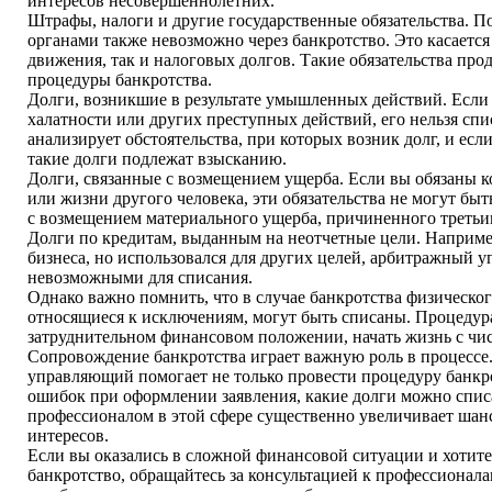
интересов несовершеннолетних.
Штрафы, налоги и другие государственные обязательства. 
органами также невозможно через банкротство. Это касаетс
движения, так и налоговых долгов. Такие обязательства про
процедуры банкротства.
Долги, возникшие в результате умышленных действий. Если 
халатности или других преступных действий, его нельзя спи
анализирует обстоятельства, при которых возник долг, и ес
такие долги подлежат взысканию.
Долги, связанные с возмещением ущерба. Если вы обязаны 
или жизни другого человека, эти обязательства не могут быт
с возмещением материального ущерба, причиненного третьи
Долги по кредитам, выданным на неотчетные цели. Наприме
бизнеса, но использовался для других целей, арбитражный 
невозможными для списания.
Однако важно помнить, что в случае банкротства физического
относящиеся к исключениям, могут быть списаны. Процедура
затруднительном финансовом положении, начать жизнь с чист
Сопровождение банкротства играет важную роль в процес
управляющий помогает не только провести процедуру банкро
ошибок при оформлении заявления, какие долги можно списа
профессионалом в этой сфере существенно увеличивает шан
интересов.
Если вы оказались в сложной финансовой ситуации и хотите р
банкротство, обращайтесь за консультацией к профессион