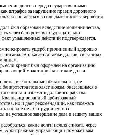
Погашение долгов перед государственными
я как штрафов за нарушение правил дорожного
должают оставаться в силе даже после завершения
долг был образован вследствие мошенничества,
сать через банкротство. Суд тщательно
ли факт умышленных действий подтверждается,
компенсировать ущерб, причиненный здоровью
ь списаны. Это касается также долгов, связанных
м лицам.
р, если кредит был оформлен на организацию
управляющий может признать такие долги
 лица, все остальные обязательства, не
 банкротства позволяет людям, оказавшимся в
ого листа и избежать долгового рабства.
се. Квалифицированный арбитражный
тства, но и дает рекомендации, как избежать
ть и какие нет. Сотрудничество с
сы на успешное завершение дела и защиту ваших
азобраться, какие долги нельзя списать через
алам. Арбитражный управляющий поможет вам