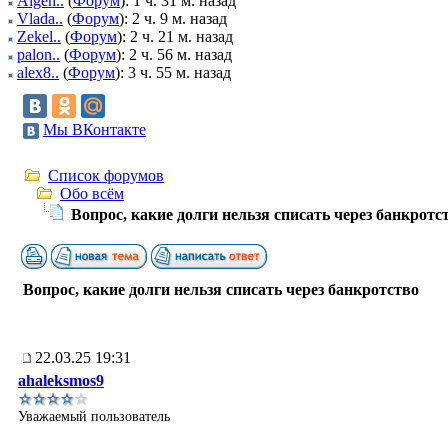
Algen..
(
Форум
): 1 ч. 31 м. назад
Vlada..
(
Форум
): 2 ч. 9 м. назад
Zekel..
(
Форум
): 2 ч. 21 м. назад
palon..
(
Форум
): 2 ч. 56 м. назад
alex8..
(
Форум
): 3 ч. 55 м. назад
Мы ВКонтакте
Список форумов
Обо всём
Вопрос, какие долги нельзя списать через банкротс
Вопрос, какие долги нельзя списать через банкротство
22.03.25 19:31
ahaleksmos9
Уважаемый пользователь