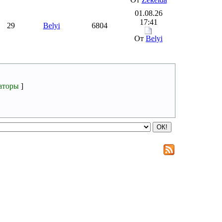
01.08.26
17:41
29
Belyi
6804
От
Belyi
аторы
]