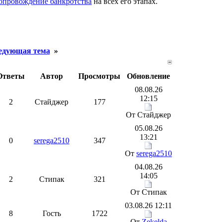
опровождение банкротства
на всех его этапах.
едующая тема
»
Ответы
Автор
Просмотры
Обновление
08.08.26
12:15
2
Стайджер
177
От Стайджер
05.08.26
13:21
0
serega2510
347
От
serega2510
04.08.26
14:05
2
Стипак
321
От Стипак
03.08.26 12:11
8
Гость
1722
От
Zekelda