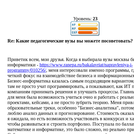
Уровень:
23
Re: Какие педагогические вузы вы можете посоветовать?
Приветик всем, мои друзья. Когда я выбирала вузы москвы б
информатики -
https://www.ranepa.ru/bakalavriat/napravleniya-i-
programmy/010256/
, меня интересовали именно программы, гд
четкий фокус на взаимодействие бизнеса и информационных
Бизнес-информатика казалась самым подходящим вариантом,
там не просто учат программировать, а показывают, как ИТ
компаниям принимать решения и улучшать процессы. Главн
для меня была возможность учиться очно и работать с реаль
проектами, кейсами, а не просто зубрить теорию. Меня прив
образовательные треки, особенно "Бизнес-аналитика", потом
люблю анализ данных и прогнозирование. Стоимость оказал
я ожидала, но есть возможность участвовать в конкурсах и х
чтобы развиваться и строить портфолио. Поступала по балла
математике и информатике, это было сложно, но реально при