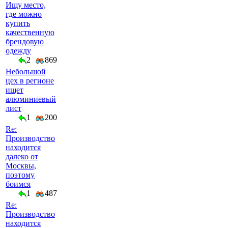
Ищу место,
где можно
купить
качественную
брендовую
одежду
2
869
Небольшой
цех в регионе
ищет
алюминиевый
лист
1
200
Re:
Производство
находится
далеко от
Москвы,
поэтому
боимся
1
487
Re:
Производство
находится