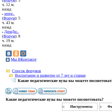
(
Форум
): 3
ч. 12 м.
назад
sereg..
(
Форум
): 5
ч. 43 м.
назад
ДимДи..
(
Форум
): 8
ч. 19 м.
назад
Мы ВКонтакте
Список форумов
Воспитание и развитие от 7 лет и старше
Какие педагогические вузы вы можете посоветоват
Какие педагогические вузы вы можете посоветовать?
Инструменты
Фо