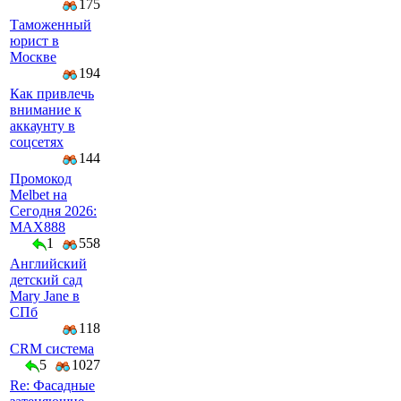
175
Таможенный
юрист в
Москве
194
Как привлечь
внимание к
аккаунту в
соцсетях
144
Промокод
Melbet на
Сегодня 2026:
MAX888
1
558
Английский
детский сад
Mary Jane в
СПб
118
CRM система
5
1027
Re: Фасадные