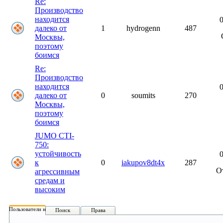
Re:
Производство
находится
0
далеко от
1
hydrogenn
487
Москвы,
поэтому
боимся
Re:
Производство
находится
0
далеко от
0
soumits
270
Москвы,
поэтому
боимся
JUMO CTI-
750:
устойчивость
0
к
0
iakupov8dt4x
287
О
агрессивным
средам и
высоким
Пользователи на форуме:
Поиск
Права