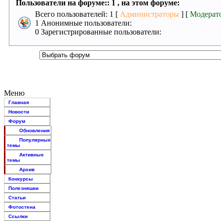
Пользователи на форуме:: 1 , на этом форуме:
Всего пользователей: 1 [
Администраторы
] [
Модерат
1 Анонимные пользователи:
0 Зарегистрированные пользователи:
Меню
Главная
Новости
Форум
Обновления
Популярные
темы
Активные
темы
Архив
Конкурсы
Полезняшки
Статьи
Фотостена
Ссылки