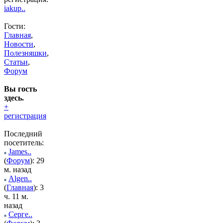
iakup..
Гости:
Главная
,
Новости
,
Полезняшки
,
Статьи
,
Форум
Вы гость
здесь.
+
регистрация
Последний
посетитель:
James..
(
Форум
): 29
м. назад
Algen..
(
Главная
): 3
ч. 11 м.
назад
Серге..