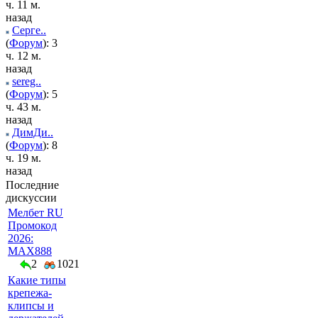
ч. 11 м.
назад
Серге..
(
Форум
): 3
ч. 12 м.
назад
sereg..
(
Форум
): 5
ч. 43 м.
назад
ДимДи..
(
Форум
): 8
ч. 19 м.
назад
Последние
дискуссии
Мелбет RU
Промокод
2026:
MAX888
2
1021
Какие типы
крепежа-
клипсы и