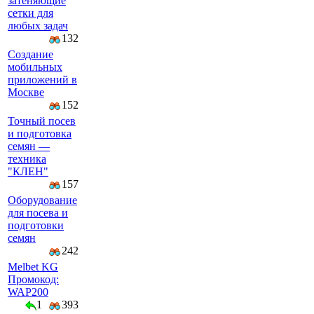
затеняющие
сетки для
любых задач
132
Создание
мобильных
приложений в
Москве
152
Точный посев
и подготовка
семян —
техника
"КЛЕН"
157
Оборудование
для посева и
подготовки
семян
242
Melbet KG
Промокод:
WAP200
1
393