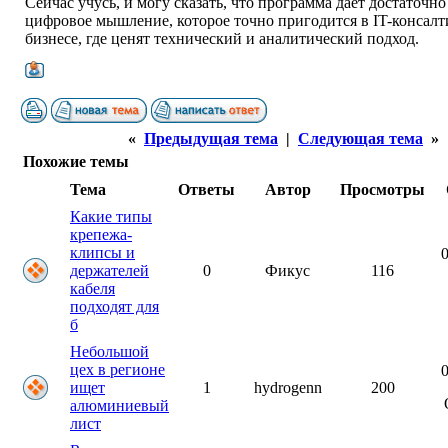
Сейчас учусь, и могу сказать, что программа даёт достаточн
цифровое мышление, которое точно пригодится в IT-консалт
бизнесе, где ценят технический и аналитический подход.
«
Предыдущая тема
|
Следующая тема
»
Похожие темы
Тема
Ответы
Автор
Просмотры
Какие типы
крепежа-
клипсы и
0
держателей
0
Фикус
116
кабеля
подходят для
б
Небольшой
цех в регионе
0
ищет
1
hydrogenn
200
алюминиевый
лист