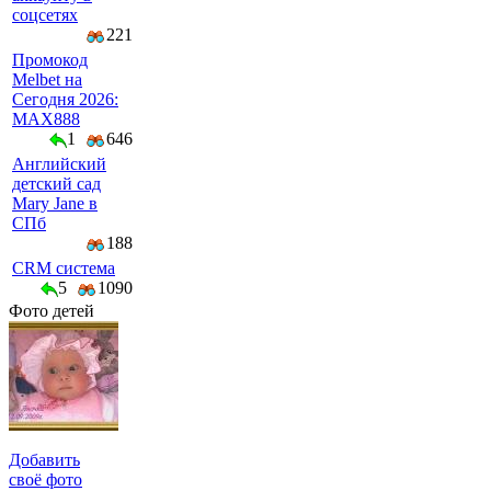
соцсетях
221
Промокод
Melbet на
Сегодня 2026:
MAX888
1
646
Английский
детский сад
Mary Jane в
СПб
188
CRM система
5
1090
Фото детей
Добавить
своё фото