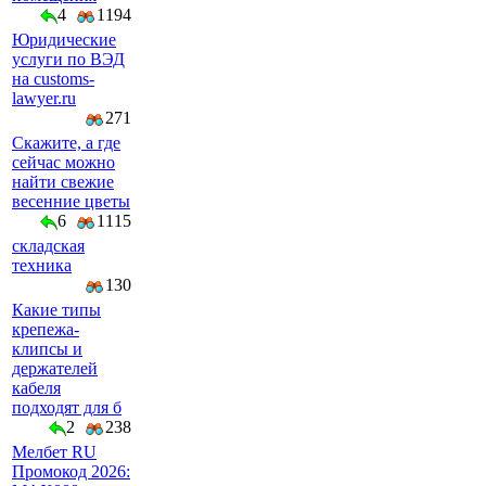
4
1194
Юридические
услуги по ВЭД
на customs-
lawyer.ru
271
Скажите, а где
сейчас можно
найти свежие
весенние цветы
6
1115
складская
техника
130
Какие типы
крепежа-
клипсы и
держателей
кабеля
подходят для б
2
238
Мелбет RU
Промокод 2026: