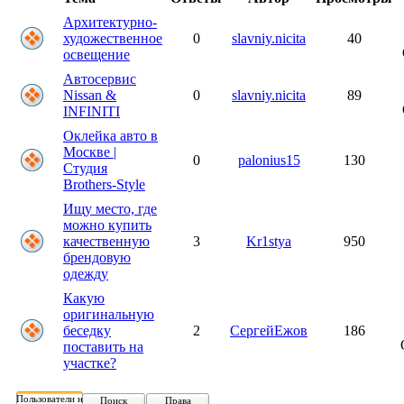
Архитектурно-
художественное
0
slavniy.nicita
40
освещение
Автосервис
Nissan &
0
slavniy.nicita
89
INFINITI
Оклейка авто в
Москве |
0
palonius15
130
Студия
Brothers-Style
Ищу место, где
можно купить
качественную
3
Kr1stya
950
брендовую
одежду
Какую
оригинальную
беседку
2
СергейЕжов
186
поставить на
участке?
Пользователи на форуме:
Поиск
Права