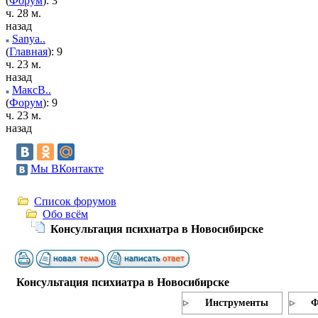
(
Форум
): 3
ч. 28 м.
назад
Sanya..
(
Главная
): 9
ч. 23 м.
назад
МаксВ..
(
Форум
): 9
ч. 23 м.
назад
Мы ВКонтакте
Список форумов
Обо всём
Консультация психиатра в Новосибирске
Консультация психиатра в Новосибирске
Инструменты
Ф