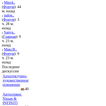
Miro4..
(
Форум
): 44
м. назад
palon..
(
Форум
): 3
ч. 28 м.
назад
Sanya..
(
Главная
): 9
ч. 23 м.
назад
МаксВ..
(
Форум
): 9
ч. 23 м.
назад
Последние
дискуссии
Архитектурно-
художественное
освещение
40
Автосервис
Nissan &
INFINITI