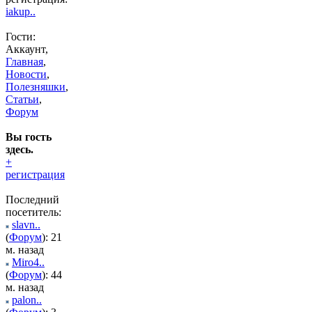
iakup..
Гости:
Аккаунт,
Главная
,
Новости
,
Полезняшки
,
Статьи
,
Форум
Вы гость
здесь.
+
регистрация
Последний
посетитель:
slavn..
(
Форум
): 21
м. назад
Miro4..
(
Форум
): 44
м. назад
palon..