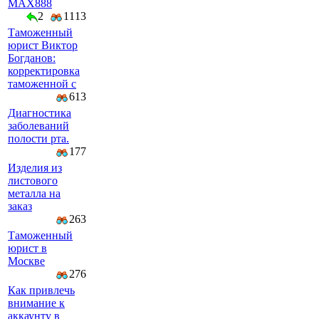
MAX888
2
1113
Таможенный
юрист Виктор
Богданов:
корректировка
таможенной с
613
Диагностика
заболеваний
полости рта.
177
Изделия из
листового
металла на
заказ
263
Таможенный
юрист в
Москве
276
Как привлечь
внимание к
аккаунту в