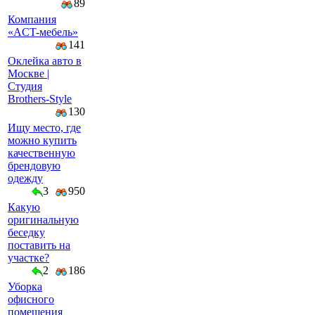
89
Компaния
«AСT-мeбeль»
141
Оклейка авто в
Москве |
Студия
Brothers-Style
130
Ищу место, где
можно купить
качественную
брендовую
одежду
3
950
Какую
оригинальную
беседку
поставить на
участке?
2
186
Уборка
офисного
помещения