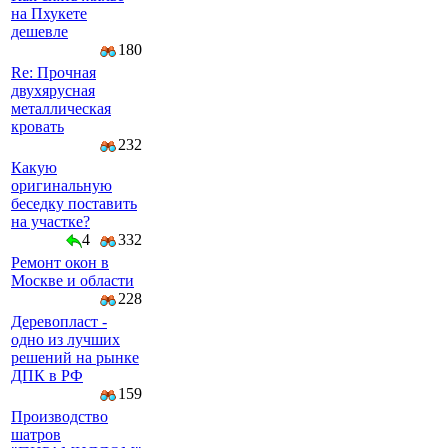
на Пхукете
дешевле
180
Re: Прочная
двухярусная
металлическая
кровать
232
Какую
оригинальную
беседку поставить
на участке?
4
332
Ремонт окон в
Москве и области
228
Деревопласт -
одно из лучших
решений на рынке
ДПК в РФ
159
Производство
шатров