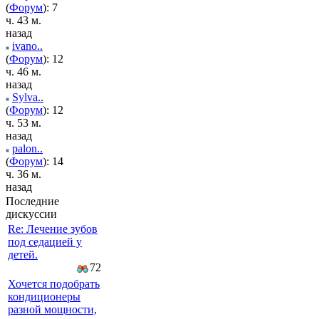
(
Форум
): 7
ч. 43 м.
назад
ivano..
(
Форум
): 12
ч. 46 м.
назад
Sylva..
(
Форум
): 12
ч. 53 м.
назад
palon..
(
Форум
): 14
ч. 36 м.
назад
Последние
дискуссии
Re: Лечение зубов
под седацией у
детей.
72
Хочется подобрать
кондиционеры
разной мощности,