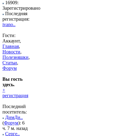
16909:
Зарегистрировано
Последняя
регистрация:
ivano..
Гости:
Аккаунт,
Главная
,
Новости
,
Полезняшки
,
Статьи
,
Форум
Вы гость
здесь.
+
регистрация
Последний
посетитель:
ДимДи..
(
Форум
): 6
ч. 7 м. назад
Серге..