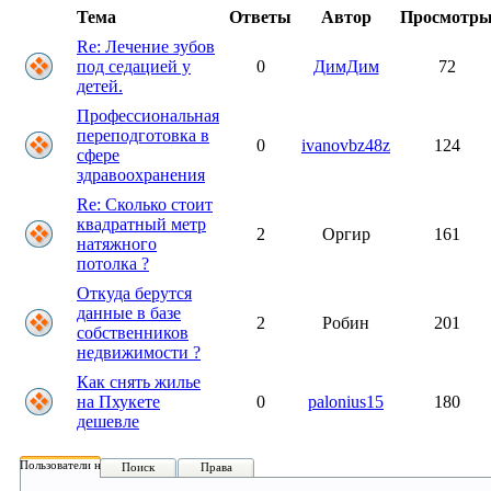
Тема
Ответы
Автор
Просмотр
Re: Лечение зубов
под седацией у
0
ДимДим
72
детей.
Профессиональная
переподготовка в
0
ivanovbz48z
124
сфере
здравоохранения
Re: Сколько стоит
квадратный метр
2
Оргир
161
натяжного
потолка ?
Откуда берутся
данные в базе
2
Робин
201
собственников
недвижимости ?
Как снять жилье
на Пхукете
0
palonius15
180
дешевле
Пользователи на форуме:
Поиск
Права