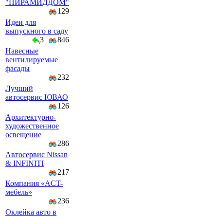
"ПИРАМИДДОМ"
129
Идеи для
выпускного в саду
3
846
Навесные
вентилируемые
фасады
232
Лучший
автосервис ЮВАО
126
Архитектурно-
художественное
освещение
286
Автосервис Nissan
& INFINITI
217
Компaния «AСT-
мeбeль»
236
Оклейка авто в