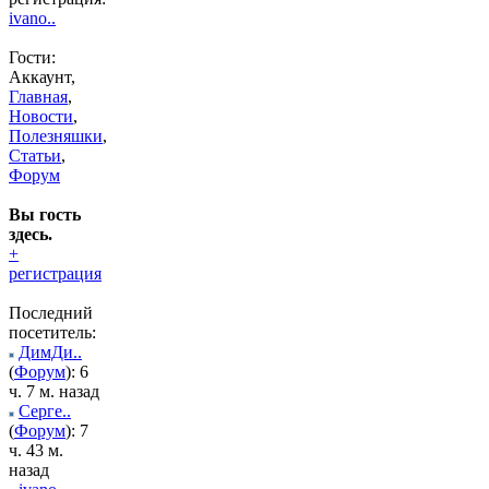
ivano..
Гости:
Аккаунт,
Главная
,
Новости
,
Полезняшки
,
Статьи
,
Форум
Вы гость
здесь.
+
регистрация
Последний
посетитель:
ДимДи..
(
Форум
): 6
ч. 7 м. назад
Серге..
(
Форум
): 7
ч. 43 м.
назад