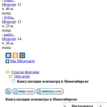
ivano..
(
Форум
): 12
ч. 46 м.
назад
Sylva..
(
Форум
): 12
ч. 53 м.
назад
palon..
(
Форум
): 14
ч. 36 м.
назад
Мы ВКонтакте
Список форумов
Обо всём
Консультация психиатра в Новосибирске
Консультация психиатра в Новосибирске
Инструменты