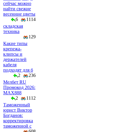
сейчас можно
найти свежие
весенние цветы
6
1114
складская
техника
129
Какие типы
крепежа-
клипсы и
держателей
кабеля
подходят для б
2
236
Мелбет RU
Промокод 2026:
MAX888
2
1112
Таможенный
юрист Виктор
Богданов:
корректировка
таможенной с
608