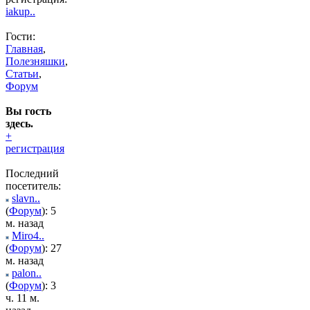
iakup..
Гости:
Главная
,
Полезняшки
,
Статьи
,
Форум
Вы гость
здесь.
+
регистрация
Последний
посетитель:
slavn..
(
Форум
): 5
м. назад
Miro4..
(
Форум
): 27
м. назад
palon..
(
Форум
): 3
ч. 11 м.