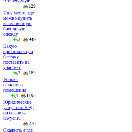
Brothers-Style
129
Ищу место, где
можно купить
качественную
брендовую
одежду
3
949
Какую
оригинальную
беседку
поставить на
участке?
2
185
Уборка
офисного
помещения
4
1193
Юридические
услуги по ВЭД
на customs-
lawyer.ru
270
Скажите, а где