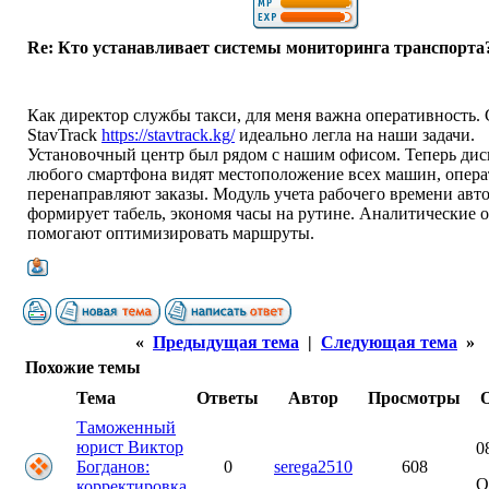
Re: Кто устанавливает системы мониторинга транспорта
Как директор службы такси, для меня важна оперативность. 
StavTrack
https://stavtrack.kg/
идеально легла на наши задачи.
Установочный центр был рядом с нашим офисом. Теперь дис
любого смартфона видят местоположение всех машин, опер
перенаправляют заказы. Модуль учета рабочего времени авт
формирует табель, экономя часы на рутине. Аналитические 
помогают оптимизировать маршруты.
«
Предыдущая тема
|
Следующая тема
»
Похожие темы
Тема
Ответы
Автор
Просмотры
Таможенный
юрист Виктор
0
Богданов:
0
serega2510
608
О
корректировка