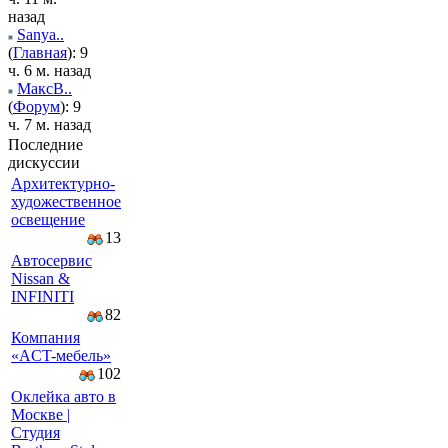
назад
Sanya..
(
Главная
): 9
ч. 6 м. назад
МаксВ..
(
Форум
): 9
ч. 7 м. назад
Последние
дискуссии
Архитектурно-
художественное
освещение
13
Автосервис
Nissan &
INFINITI
82
Компaния
«AСT-мeбeль»
102
Оклейка авто в
Москве |
Студия