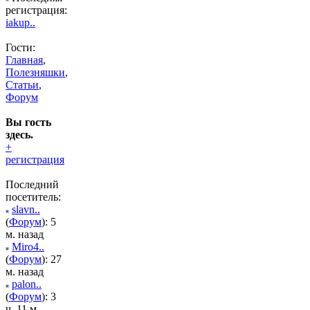
регистрация:
iakup..
Гости:
Главная
,
Полезняшки
,
Статьи
,
Форум
Вы гость
здесь.
+
регистрация
Последний
посетитель:
slavn..
(
Форум
): 5
м. назад
Miro4..
(
Форум
): 27
м. назад
palon..
(
Форум
): 3
ч. 11 м.