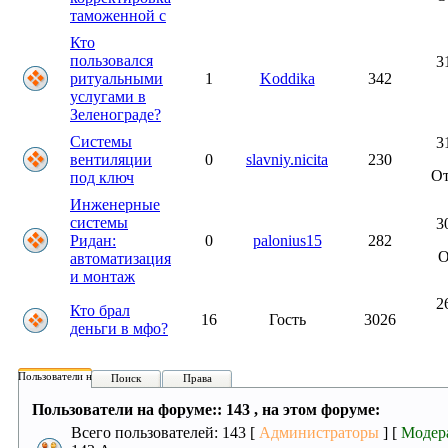
таможенной с
Кто
пользовался
3
ритуальными
1
Koddika
342
услугами в
Зеленограде?
Системы
3
вентиляции
0
slavniy.nicita
230
О
под ключ
Инженерные
системы
3
Ридан:
0
palonius15
282
автоматизация
и монтаж
2
Кто брал
16
Гость
3026
деньги в мфо?
Пользователи на форуме:
Поиск
Права
Пользователи на форуме:: 143 , на этом форуме:
Всего пользователей: 143 [
Администраторы
] [
Модер