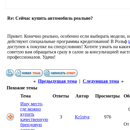
Re: Сейчас купить автомобиль реально?
Привет. Конечно реально, особенно если выбирать модели, н
действуют специальные программы кредитования! В Рольф
доступен к покупке на спецусловиях! Хотите узнать на каких
советую вам обращаться сразу в салон за консультацией нас
профессионалов. Удачи!
«
Предыдущая тема
|
Следующая тема
»
Похожие темы
Тема
Ответы
Автор
Просмотры
Об
Ищу место,
где можно
купить
3
Kr1stya
976
качественную
О
брендовую
одежду