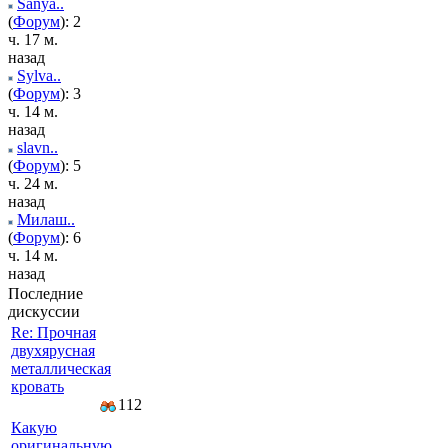
Sanya..
(
Форум
): 2
ч. 17 м.
назад
Sylva..
(
Форум
): 3
ч. 14 м.
назад
slavn..
(
Форум
): 5
ч. 24 м.
назад
Милаш..
(
Форум
): 6
ч. 14 м.
назад
Последние
дискуссии
Re: Прочная
двухярусная
металлическая
кровать
112
Какую
оригинальную