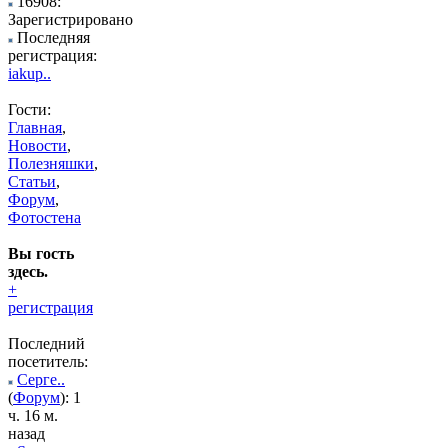
16908:
Зарегистрировано
Последняя
регистрация:
iakup..
Гости:
Главная
,
Новости
,
Полезняшки
,
Статьи
,
Форум
,
Фотостена
Вы гость
здесь.
+
регистрация
Последний
посетитель:
Серге..
(
Форум
): 1
ч. 16 м.
назад