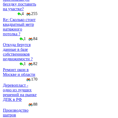
беседку поставить
на участке?
4
255
Re: Сколько стоит
квадратный метр
натяжного
потолка ?
1
84
Откуда берутся
данные в базе
собственников
недвижимости ?
1
82
Ремонт окон в
Москве и области
170
Деревопласт -
одно из лучших
решений на рынке
ДПК в РФ
88
Производство
шатров