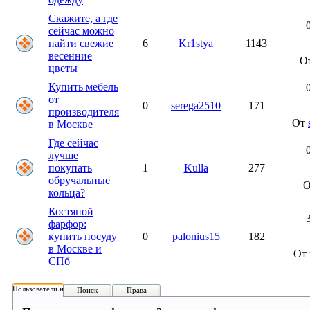
Скажите, а где
сейчас можно
найти свежие
6
Kr1stya
1143
весенние
О
цветы
Купить мебель
от
0
serega2510
171
производителя
От
в Москве
Где сейчас
лучше
покупать
1
Kulla
277
обручальные
кольца?
Костяной
фарфор:
купить посуду
0
palonius15
182
в Москве и
От
СПб
Пользователи на форуме:
Поиск
Права