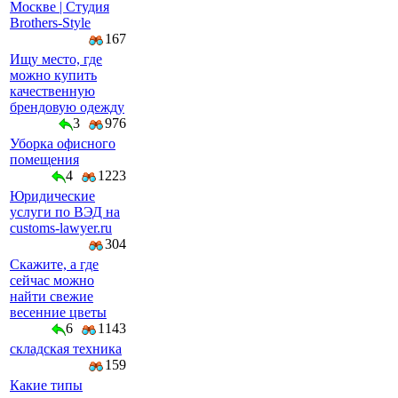
Москве | Студия
Brothers-Style
167
Ищу место, где
можно купить
качественную
брендовую одежду
3
976
Уборка офисного
помещения
4
1223
Юридические
услуги по ВЭД на
customs-lawyer.ru
304
Скажите, а где
сейчас можно
найти свежие
весенние цветы
6
1143
складская техника
159
Какие типы