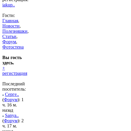
iakup..
Гости:
Главная
,
Новости
,
Полезняшки
,
Статьи
,
Форум
,
Фотостена
Вы гость
здесь.
+
регистрация
Последний
посетитель:
Серге..
(
Форум
): 1
ч. 16 м.
назад
Sanya..
(
Форум
): 2
ч. 17 м.