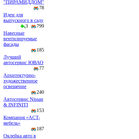
"ПИРАМИДДОМ"
78
Идеи для
выпускного в саду
3
799
Навесные
вентилируемые
фасады
185
Лучший
автосервис ЮВАО
77
Архитектурно-
художественное
освещение
240
Автосервис Nissan
& INFINITI
153
Компaния «AСT-
мeбeль»
187
Оклейка авто в