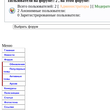
Пользователи на форуме:: 2 , на этом форуме:
Всего пользователей: 2 [
Администраторы
] [
Модерат
2 Анонимные пользователи:
0 Зарегистрированные пользователи:
Меню
Главная
Новости
Форум
Обновления
Популярные
темы
Активные
темы
Архив
Конкурсы
Полезняшки
Статьи
Фотостена
Ссылки