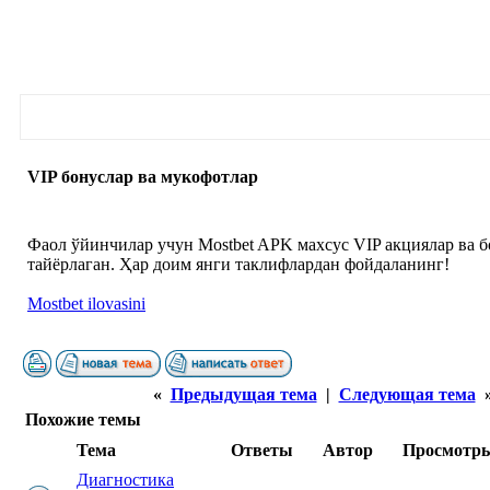
VIP бонуслар ва мукофотлар
Фаол ўйинчилар учун Mostbet APK махсус VIP акциялар ва 
тайёрлаган. Ҳар доим янги таклифлардан фойдаланинг!
Mostbet ilovasini
«
Предыдущая тема
|
Следующая тема
Похожие темы
Тема
Ответы
Автор
Просмотр
Диагностика