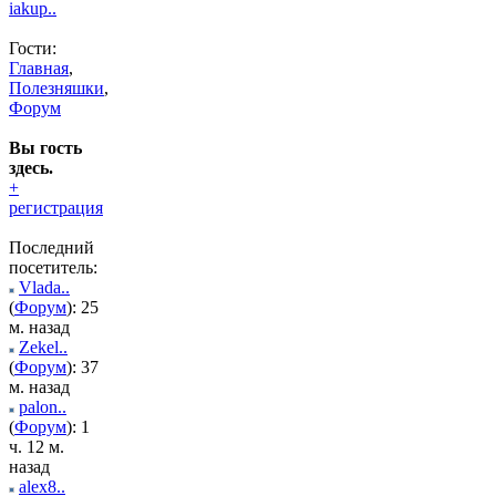
iakup..
Гости:
Главная
,
Полезняшки
,
Форум
Вы гость
здесь.
+
регистрация
Последний
посетитель:
Vlada..
(
Форум
): 25
м. назад
Zekel..
(
Форум
): 37
м. назад
palon..
(
Форум
): 1
ч. 12 м.
назад
alex8..