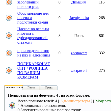
заболеваний
0
ДимДим
116
полости рта.
Оборудование для
посева и
0
slavniy.nicita
268
подготовки семян
Насколько реальна
ипотека с
3
Гость
861
субсидированной
ставкой?
производства окон
0
zacqawert
332
из пвх и алюминия
ПОЛИКАРБОНАТ
ОПТ / РОЗНИЦА
0
zacqawert
275
ПО ВАШИМ
РАЗМЕРАМ
Пользователи на форуме:
Поиск
Права
Пользователи на форуме:: 4 , на этом форуме:
Всего пользователей: 4 [
Администраторы
] [
Модерат
4 Анонимные пользователи:
0 Зарегистрированные пользователи: