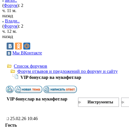
alex8..
(
Форум
): 2
ч. 11 м.
назад
Влади..
(
Форум
): 2
ч. 12 м.
назад
Мы ВКонтакте
Список форумов
Форум отзывов и предложений по форуму и сайту
VIP бонуслар ва мукофотлар
VIP бонуслар ва мукофотлар
Инструменты
25.02.26 10:46
Гость