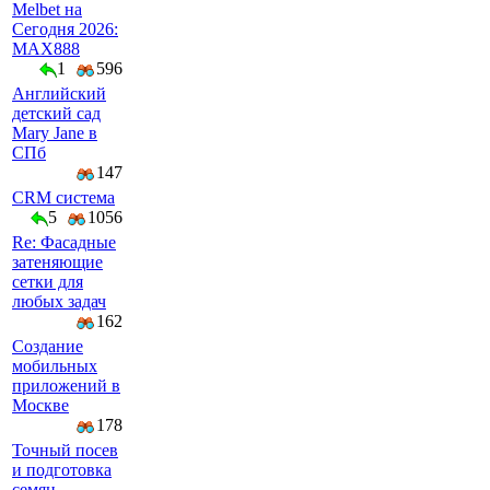
Melbet на
Сегодня 2026:
MAX888
1
596
Английский
детский сад
Mary Jane в
СПб
147
CRM система
5
1056
Re: Фасадные
затеняющие
сетки для
любых задач
162
Создание
мобильных
приложений в
Москве
178
Точный посев
и подготовка
семян —