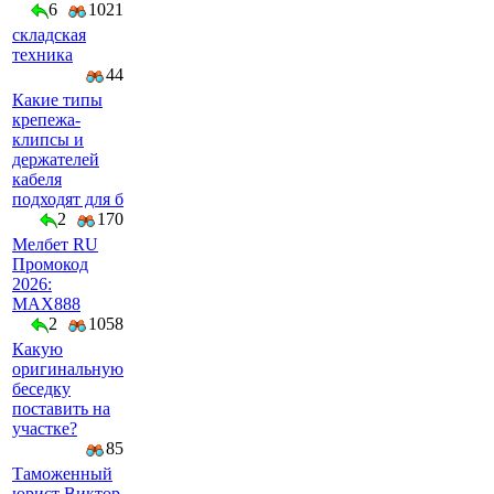
6
1021
складская
техника
44
Какие типы
крепежа-
клипсы и
держателей
кабеля
подходят для б
2
170
Мелбет RU
Промокод
2026:
MAX888
2
1058
Какую
оригинальную
беседку
поставить на
участке?
85
Таможенный
юрист Виктор