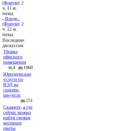
(
Форум
): 2
ч. 11 м.
назад
Влади..
(
Форум
): 2
ч. 12 м.
назад
Последние
дискуссии
Уборка
офисного
помещения
4
1060
Юридические
услуги по
ВЭД на
customs-
lawyer.ru
151
Скажите, а где
сейчас можно
найти свежие
весенние
цветы