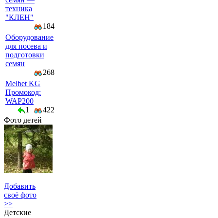
техника
"КЛЕН"
184
Оборудование
для посева и
подготовки
семян
268
Melbet KG
Промокод:
WAP200
1
422
Фото детей
Добавить
своё фото
>>
Детские