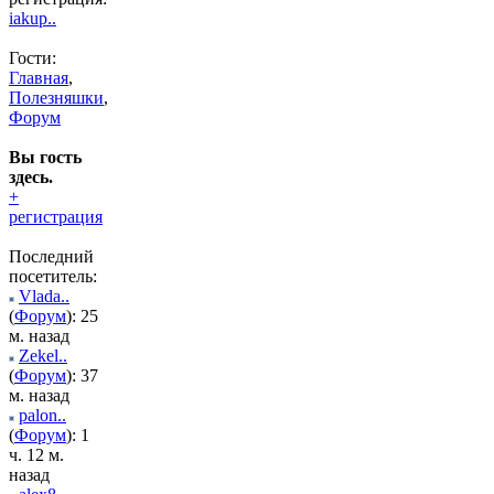
iakup..
Гости:
Главная
,
Полезняшки
,
Форум
Вы гость
здесь.
+
регистрация
Последний
посетитель:
Vlada..
(
Форум
): 25
м. назад
Zekel..
(
Форум
): 37
м. назад
palon..
(
Форум
): 1
ч. 12 м.
назад