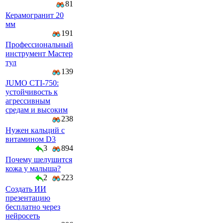
81
Керамогранит 20
мм
191
Профессиональный
инструмент Мастер
тул
139
JUMO CTI-750:
устойчивость к
агрессивным
средам и высоким
238
Нужен кальций с
витамином D3
3
894
Почему шелушится
кожа у малыша?
2
223
Создать ИИ
презентацию
бесплатно через
нейросеть