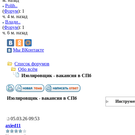
м. назад
Polih..
(
Форум
): 1
ч. 4 м. назад
Влади..
(
Форум
): 1
ч. 6 м. назад
Мы ВКонтакте
Список форумов
Обо всём
Изолировщик - вакансия в СПб
Изолировщик - вакансия в СПб
Инструме
05.03.26 09:53
axied11