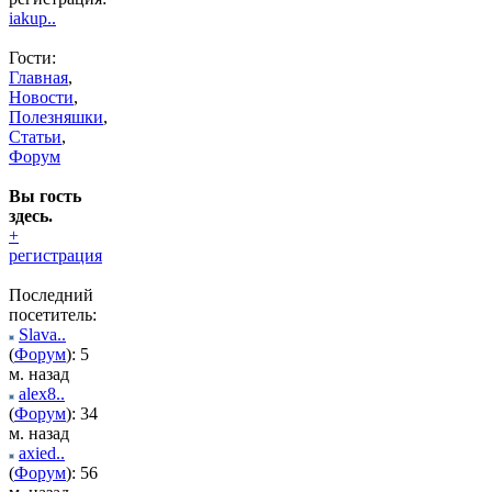
iakup..
Гости:
Главная
,
Новости
,
Полезняшки
,
Статьи
,
Форум
Вы гость
здесь.
+
регистрация
Последний
посетитель:
Slava..
(
Форум
): 5
м. назад
alex8..
(
Форум
): 34
м. назад
axied..
(
Форум
): 56