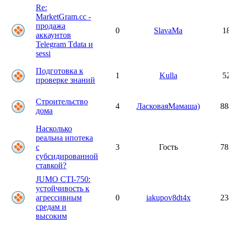
Re:
MarketGram.cc -
продажа
0
SlavaMa
1
аккаунтов
Telegram Tdata и
sessi
Подготовка к
1
Kulla
5
проверке знаний
Строительство
4
ЛасковаяМамаша)
88
дома
Насколько
реальна ипотека
с
3
Гость
78
субсидированной
ставкой?
JUMO CTI-750:
устойчивость к
агрессивным
0
iakupov8dt4x
23
средам и
высоким