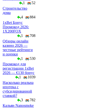
1
52
Строительство
дома
4
884
1xBet Бонус
Промокод 2026:
1X200FOX
1
708
Обзоры онлайн
казино 2026 —
честные рейтинги
и оценки
1
530
Промокод для
регистрации 1xBet
2026 — €130 бонус
1
1039
Насколько реальна
ипотека с
субсидированной
ставкой?
3
782
Кальян Nanosmoke