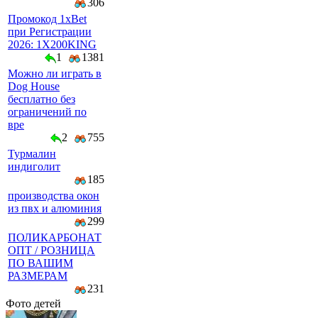
306
Промокод 1xBet
при Регистрации
2026: 1X200KING
1
1381
Можно ли играть в
Dog House
бесплатно без
ограничений по
вре
2
755
Турмалин
индиголит
185
производства окон
из пвх и алюминия
299
ПОЛИКАРБОНАТ
ОПТ / РОЗНИЦА
ПО ВАШИМ
РАЗМЕРАМ
231
Фото детей