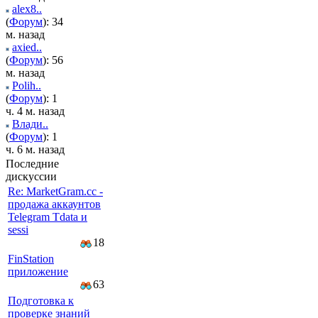
alex8..
(
Форум
): 34
м. назад
axied..
(
Форум
): 56
м. назад
Polih..
(
Форум
): 1
ч. 4 м. назад
Влади..
(
Форум
): 1
ч. 6 м. назад
Последние
дискуссии
Re: MarketGram.cc -
продажа аккаунтов
Telegram Tdata и
sessi
18
FinStation
приложение
63
Подготовка к
проверке знаний