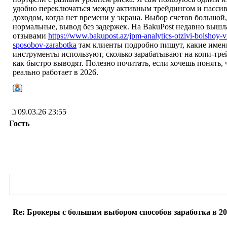
удобно переключаться между активным трейдингом и пасси
доходом, когда нет времени у экрана. Выбор счетов большой
нормальные, вывод без задержек. На BakuPost недавно вышла
отзывами
https://www.bakupost.az/jpm-analytics-otzivi-bolshoy-v
sposobov-zarabotka
там клиенты подробно пишут, какие имен
инструменты используют, сколько зарабатывают на копи-тре
как быстро выводят. Полезно почитать, если хочешь понять, 
реально работает в 2026.
09.03.26 23:55
Гость
Re: Брокеры с большим выбором способов заработка в 2