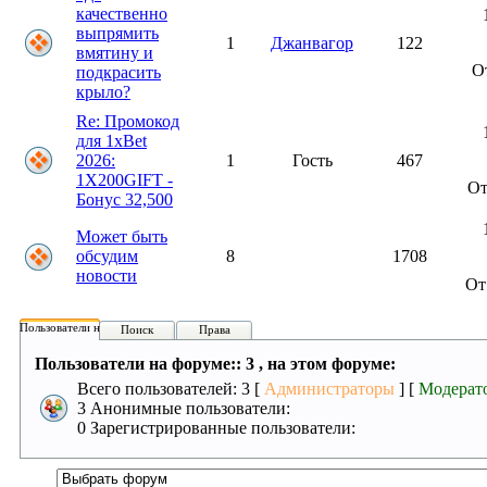
качественно
выпрямить
1
Джанвагор
122
вмятину и
О
подкрасить
крыло?
Re: Промокод
для 1xBet
2026:
1
Гость
467
1X200GIFT -
О
Бонус 32,500
Может быть
обсудим
8
1708
новости
О
Пользователи на форуме:
Поиск
Права
Пользователи на форуме:: 3 , на этом форуме:
Всего пользователей: 3 [
Администраторы
] [
Модерат
3 Анонимные пользователи:
0 Зарегистрированные пользователи: