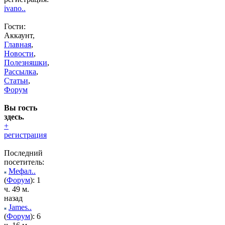
ivano..
Гости:
Аккаунт,
Главная
,
Новости
,
Полезняшки
,
Рассылка
,
Статьи
,
Форум
Вы гость
здесь.
+
регистрация
Последний
посетитель:
Мефал..
(
Форум
): 1
ч. 49 м.
назад
James..
(
Форум
): 6