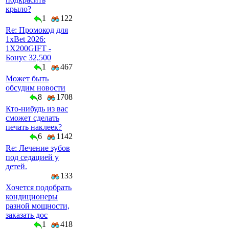
крыло?
1
122
Re: Промокод для
1xBet 2026:
1X200GIFT -
Бонус 32,500
1
467
Может быть
обсудим новости
8
1708
Кто-нибудь из вас
сможет сделать
печать наклеек?
6
1142
Re: Лечение зубов
под седацией у
детей.
133
Хочется подобрать
кондиционеры
разной мощности,
заказать дос
1
418