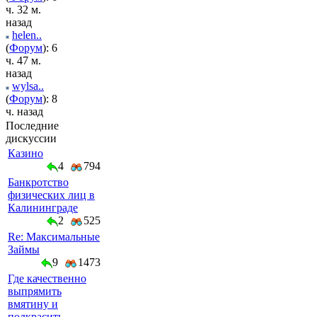
ч. 32 м.
назад
helen..
(
Форум
): 6
ч. 47 м.
назад
wylsa..
(
Форум
): 8
ч. назад
Последние
дискуссии
Казино
4
794
Банкротство
физических лиц в
Калининграде
2
525
Re: Максимальные
Займы
9
1473
Где качественно
выпрямить
вмятину и
подкрасить