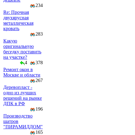
234
Re: Прочная
двухярусная
металлическая
кровать
283
Какую
оригинальную
беседку поставить
на участке?
4
378
Ремонт окон в
Москве и области
267
Деревопласт -
одно из лучших
решений на рынке
ДПК в РФ
196
Производство
шатров
"ПИРАМИДДОМ"
165