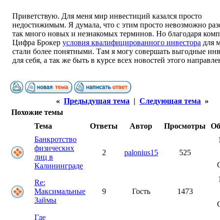
Приветствую. Для меня мир инвестиций казался просто
недостижимым. Я думала, что с этим просто невозможно раз
так много новых и незнакомых терминов. Но благодаря ком
Цифра Брокер
условия квалифицированного инвестора
для 
стали более понятными. Там я могу совершать выгодные ин
для себя, а так же быть в курсе всех новостей этого направле
«
Предыдущая тема
|
Следующая тема
»
Похожие темы
Тема
Ответы
Автор
Просмотры
Об
Банкротство
физических
2
palonius15
525
лиц в
Калининграде
Re:
Максимальные
9
Гость
1473
Займы
Где