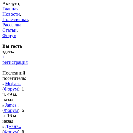
Аккаунт,
Главная
,
Новости
,
Полезняшки
,
Рассылка
,
Статьи
,
Форум
Вы гость
здесь.
+
регистрация
Последний
посетитель:
Мефал..
(
Форум
): 1
ч. 49 м.
назад
James..
(
Форум
): 6
ч. 16 м.
назад
Джанв..
(
Форум
): 6