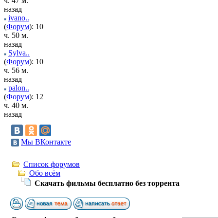
ч. 47 м.
назад
ivano..
(
Форум
): 10
ч. 50 м.
назад
Sylva..
(
Форум
): 10
ч. 56 м.
назад
palon..
(
Форум
): 12
ч. 40 м.
назад
Мы ВКонтакте
Список форумов
Обо всём
Скачать фильмы бесплатно без торрента