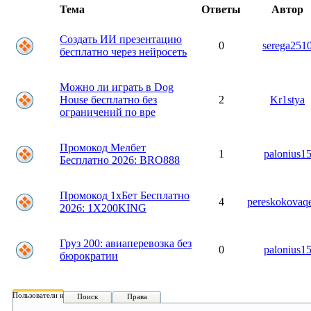
Тема
Ответы
Автор
Создать ИИ презентацию
0
serega251
бесплатно через нейросеть
Можно ли играть в Dog
House бесплатно без
2
Kr1stya
ограничений по вре
Промокод Мелбет
1
palonius1
Бесплатно 2026: BRO888
Промокод 1хБет Бесплатно
4
pereskokovaq
2026: 1X200KING
Груз 200: авиаперевозка без
0
palonius1
бюрократии
Пользователи на форуме:
Поиск
Права