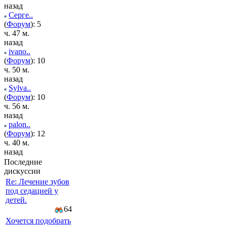
назад
Серге..
(
Форум
): 5
ч. 47 м.
назад
ivano..
(
Форум
): 10
ч. 50 м.
назад
Sylva..
(
Форум
): 10
ч. 56 м.
назад
palon..
(
Форум
): 12
ч. 40 м.
назад
Последние
дискуссии
Re: Лечение зубов
под седацией у
детей.
64
Хочется подобрать