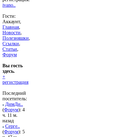
ivano..
Гости:
Аккаунт,
Главная
,
Новости
,
Полезняшки
,
Ссылки
,
Статьи
,
Форум
Вы гость
здесь.
+
регистрация
Последний
посетитель:
ДимДи..
(
Форум
): 4
ч. 11 м.
назад
Серге..
(
Форум
): 5