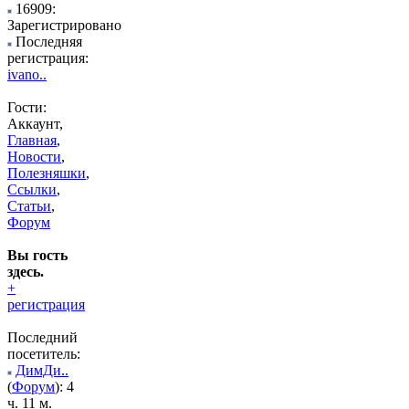
16909:
Зарегистрировано
Последняя
регистрация:
ivano..
Гости:
Аккаунт,
Главная
,
Новости
,
Полезняшки
,
Ссылки
,
Статьи
,
Форум
Вы гость
здесь.
+
регистрация
Последний
посетитель:
ДимДи..
(
Форум
): 4
ч. 11 м.