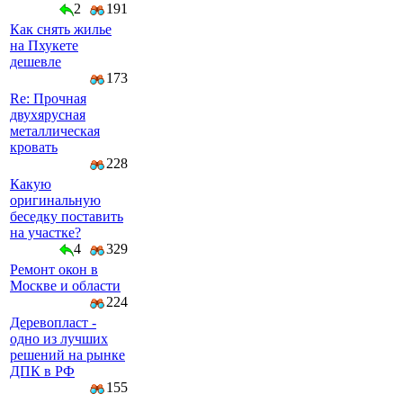
2
191
Как снять жилье
на Пхукете
дешевле
173
Re: Прочная
двухярусная
металлическая
кровать
228
Какую
оригинальную
беседку поставить
на участке?
4
329
Ремонт окон в
Москве и области
224
Деревопласт -
одно из лучших
решений на рынке
ДПК в РФ
155