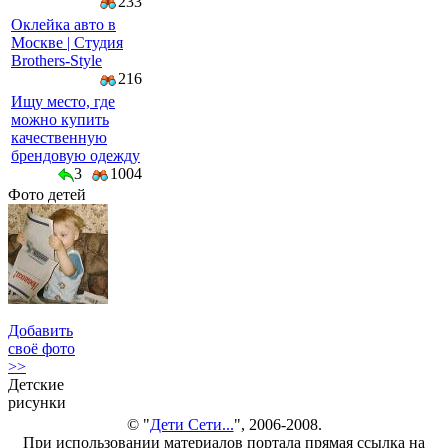
233
Оклейка авто в
Москве | Студия
Brothers-Style
216
Ищу место, где
можно купить
качественную
брендовую одежду
3
1004
Фото детей
Добавить
своё фото
>>
Детские
рисунки
© "
Дети Сети...
", 2006-2008.
При использовании материалов портала прямая ссылка на