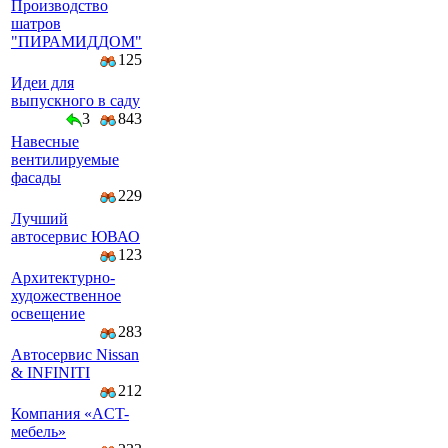
Производство
шатров
"ПИРАМИДДОМ"
125
Идеи для
выпускного в саду
3
843
Навесные
вентилируемые
фасады
229
Лучший
автосервис ЮВАО
123
Архитектурно-
художественное
освещение
283
Автосервис Nissan
& INFINITI
212
Компaния «AСT-
мeбeль»