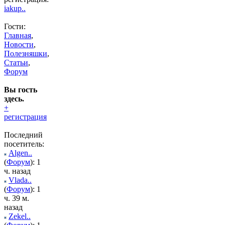
iakup..
Гости:
Главная
,
Новости
,
Полезняшки
,
Статьи
,
Форум
Вы гость
здесь.
+
регистрация
Последний
посетитель:
Algen..
(
Форум
): 1
ч. назад
Vlada..
(
Форум
): 1
ч. 39 м.
назад
Zekel..