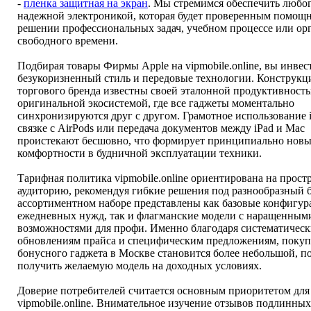
-
пленка защитная на экран
. Мы стремимся обеспечить любо
надежной электроникой, которая будет проверенным помощ
решении профессиональных задач, учебном процессе или ор
свободного времени.
Подбирая товары Фирмы Apple на vipmobile.online, вы инвес
безукоризненный стиль и передовые технологии. Конструкц
торгового бренда известны своей эталонной продуктивност
оригинальной экосистемой, где все гаджеты моментально
синхронизируются друг с другом. Грамотное использование 
связке с AirPods или передача документов между iPad и Mac
проистекают бесшовно, что формирует принципиально новы
комфортности в будничной эксплуатации техники.
Тарифная политика vipmobile.online ориентирована на прос
аудиторию, рекомендуя гибкие решения под разнообразный 
ассортиментном наборе представлены как базовые конфигур
ежедневных нужд, так и флагманские модели с наращенным
возможностями для профи. Именно благодаря систематичес
обновлениям прайса и специфическим предложениям, покуп
бонусного гаджета в Москве становится более небольшой, п
получить желаемую модель на доходных условиях.
Доверие потребителей считается основным приоритетом для
vipmobile.online. Внимательное изучение отзывов подлинны