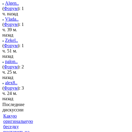
Algen..
(
Форум
): 1
ч. назад
Vlada..
(
Форум
): 1
ч. 39 м.
назад
Zekel..
(
Форум
): 1
ч. 51 м.
назад
palon..
(
Форум
): 2
ч. 25 м.
назад
alex8..
(
Форум
): 3
ч. 24 м.
назад
Последние
дискуссии
Какую
оригинальную
беседку
поставить на