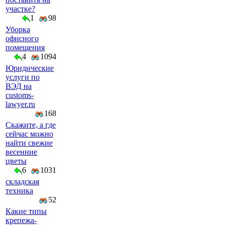
участке?
1
98
Уборка
офисного
помещения
4
1094
Юридические
услуги по
ВЭД на
customs-
lawyer.ru
168
Скажите, а где
сейчас можно
найти свежие
весенние
цветы
6
1031
складская
техника
52
Какие типы
крепежа-