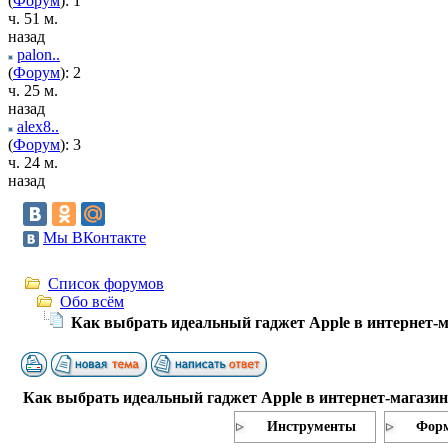
(
Форум
): 1
ч. 51 м.
назад
palon..
(
Форум
): 2
ч. 25 м.
назад
alex8..
(
Форум
): 3
ч. 24 м.
назад
Мы ВКонтакте
Список форумов
Обо всём
Как выбрать идеальный гаджет Apple в интернет-м
Как выбрать идеальный гаджет Apple в интернет-магазин
Инструменты
Форм