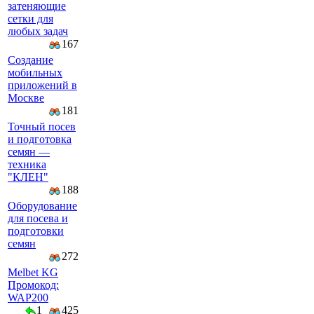
затеняющие
сетки для
любых задач
167
Создание
мобильных
приложений в
Москве
181
Точный посев
и подготовка
семян —
техника
"КЛЕН"
188
Оборудование
для посева и
подготовки
семян
272
Melbet KG
Промокод:
WAP200
1
425