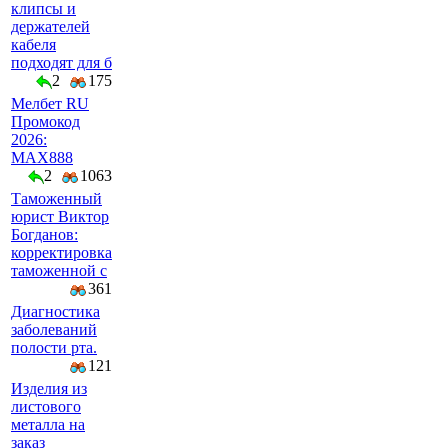
клипсы и
держателей
кабеля
подходят для б
2
175
Мелбет RU
Промокод
2026:
MAX888
2
1063
Таможенный
юрист Виктор
Богданов:
корректировка
таможенной с
361
Диагностика
заболеваний
полости рта.
121
Изделия из
листового
металла на
заказ