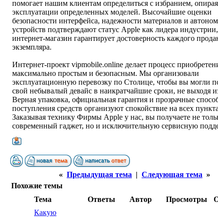
помогает нашим клиентам определиться с избранием, опирая
эксплуатации определенных моделей. Высочайшие оценки
безопасности интерфейса, надежности материалов и автоно
устройств подтверждают статус Apple как лидера индустрии,
интернет-магазин гарантирует достоверность каждого прода
экземпляра.
Интернет-проект vipmobile.online делает процесс приобретен
максимально простым и безопасным. Мы организовали
эксплуатационную перевозку по Столице, чтобы вы могли п
свой небывалый девайс в наикратчайшие сроки, не выходя из
Верная упаковка, официальная гарантия и прозрачные спосо
поступления средств организуют спокойствие на всех пункта
Заказывая технику Фирмы Apple у нас, вы получаете не тол
современный гаджет, но и исключительную сервисную подд
«
Предыдущая тема
|
Следующая тема
»
Похожие темы
Тема
Ответы
Автор
Просмотры
О
Какую