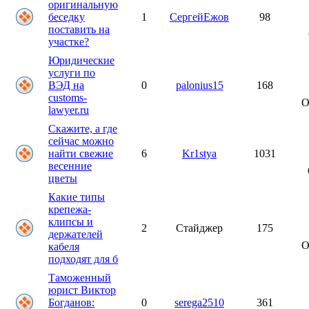
оригинальную
беседку
1
СергейЕжов
98
поставить на
участке?
Юридические
услуги по
ВЭД на
0
palonius15
168
customs-
О
lawyer.ru
Скажите, а где
сейчас можно
найти свежие
6
Kr1stya
1031
весенние
цветы
Какие типы
крепежа-
клипсы и
2
Стайджер
175
держателей
О
кабеля
подходят для б
Таможенный
юрист Виктор
Богданов:
0
serega2510
361