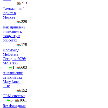
213
Таможенный
юрист в
Москве
229
Как привлечь
внимание к
аккаунту в
соцсетях
179
Промокод
Melbet на
Сегодня 2026:
MAX888
1
603
Английский
детский сад
Mary Jane в
СПб
152
CRM система
5
1061
Re: Фасадные