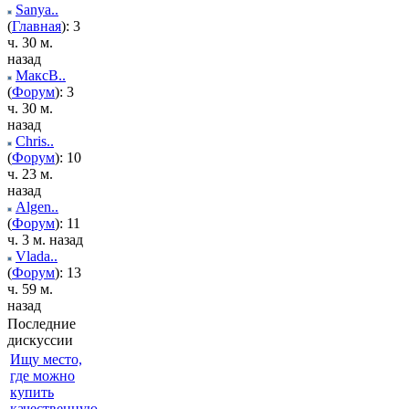
Sanya..
(
Главная
): 3
ч. 30 м.
назад
МаксВ..
(
Форум
): 3
ч. 30 м.
назад
Chris..
(
Форум
): 10
ч. 23 м.
назад
Algen..
(
Форум
): 11
ч. 3 м. назад
Vlada..
(
Форум
): 13
ч. 59 м.
назад
Последние
дискуссии
Ищу место,
где можно
купить
качественную