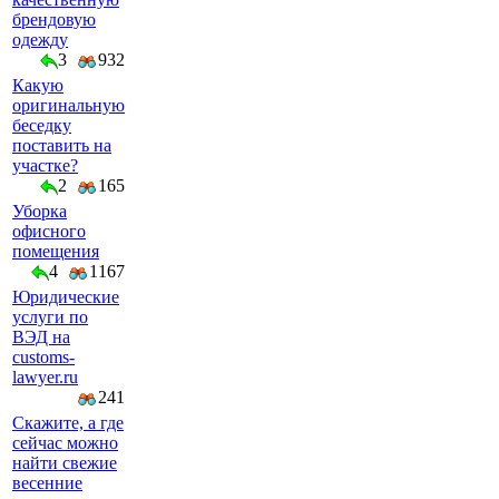
брендовую
одежду
3
932
Какую
оригинальную
беседку
поставить на
участке?
2
165
Уборка
офисного
помещения
4
1167
Юридические
услуги по
ВЭД на
customs-
lawyer.ru
241
Скажите, а где
сейчас можно
найти свежие
весенние