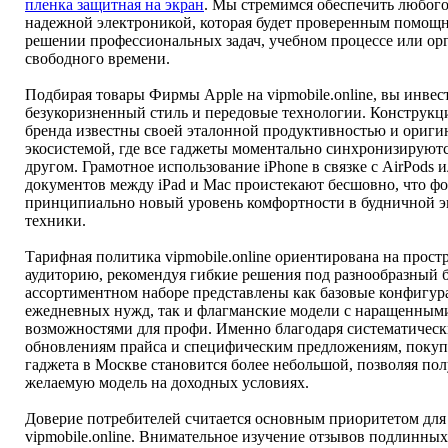
пленка защитная на экран
. Мы стремимся обеспечить любого
надежной электроникой, которая будет проверенным помощ
решении профессиональных задач, учебном процессе или ор
свободного времени.
Подбирая товары Фирмы Apple на vipmobile.online, вы инвес
безукоризненный стиль и передовые технологии. Конструкц
бренда известны своей эталонной продуктивностью и ориги
экосистемой, где все гаджеты моментально синхронизируютс
другом. Грамотное использование iPhone в связке с AirPods 
документов между iPad и Mac проистекают бесшовно, что ф
принципиально новый уровень комфортности в будничной э
техники.
Тарифная политика vipmobile.online ориентирована на прос
аудиторию, рекомендуя гибкие решения под разнообразный 
ассортиментном наборе представлены как базовые конфигур
ежедневных нужд, так и флагманские модели с наращенным
возможностями для профи. Именно благодаря систематичес
обновлениям прайса и специфическим предложениям, покуп
гаджета в Москве становится более небольшой, позволяя по
желаемую модель на доходных условиях.
Доверие потребителей считается основным приоритетом для
vipmobile.online. Внимательное изучение отзывов подлинны