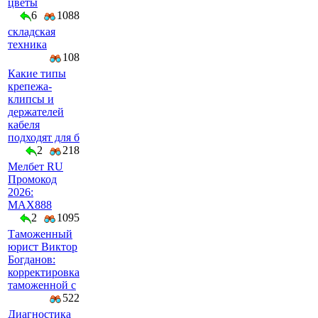
цветы
6
1088
складская
техника
108
Какие типы
крепежа-
клипсы и
держателей
кабеля
подходят для б
2
218
Мелбет RU
Промокод
2026:
MAX888
2
1095
Таможенный
юрист Виктор
Богданов:
корректировка
таможенной с
522
Диагностика