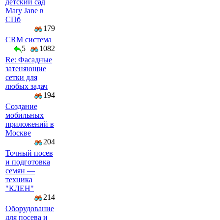
детский сад
Mary Jane в
СПб
179
CRM система
5
1082
Re: Фасадные
затеняющие
сетки для
любых задач
194
Создание
мобильных
приложений в
Москве
204
Точный посев
и подготовка
семян —
техника
"КЛЕН"
214
Оборудование
для посева и