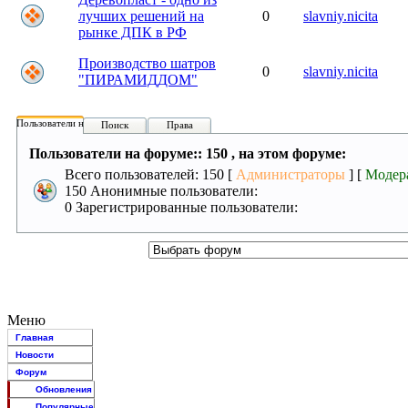
лучших решений на
0
slavniy.nicita
рынке ДПК в РФ
Производство шатров
0
slavniy.nicita
"ПИРАМИДДОМ"
Пользователи на форуме:
Поиск
Права
Пользователи на форуме:: 150 , на этом форуме:
Всего пользователей: 150 [
Администраторы
] [
Модер
150 Анонимные пользователи:
0 Зарегистрированные пользователи:
Меню
Главная
Новости
Форум
Обновления
Популярные