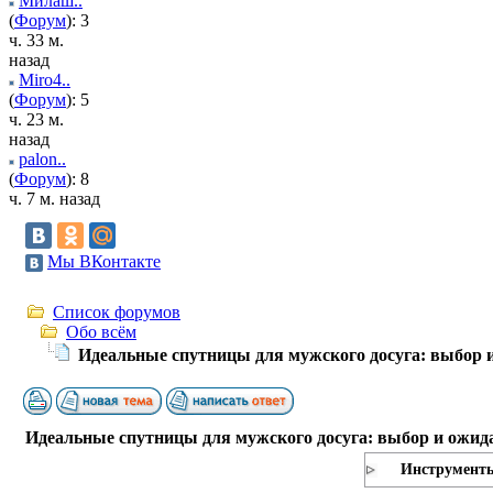
Милаш..
(
Форум
): 3
ч. 33 м.
назад
Miro4..
(
Форум
): 5
ч. 23 м.
назад
palon..
(
Форум
): 8
ч. 7 м. назад
Мы ВКонтакте
Список форумов
Обо всём
Идеальные спутницы для мужского досуга: выбор 
Идеальные спутницы для мужского досуга: выбор и ожид
Инструмент