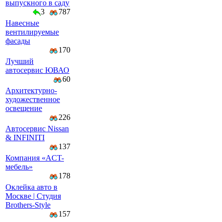
выпускного в саду
3
787
Навесные
вентилируемые
фасады
170
Лучший
автосервис ЮВАО
60
Архитектурно-
художественное
освещение
226
Автосервис Nissan
& INFINITI
137
Компaния «AСT-
мeбeль»
178
Оклейка авто в
Москве | Студия
Brothers-Style
157