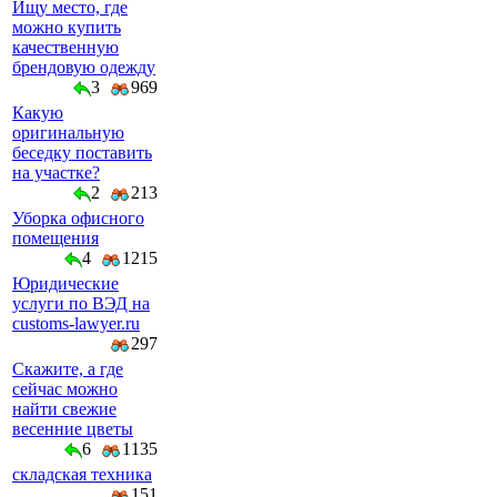
Ищу место, где
можно купить
качественную
брендовую одежду
3
969
Какую
оригинальную
беседку поставить
на участке?
2
213
Уборка офисного
помещения
4
1215
Юридические
услуги по ВЭД на
customs-lawyer.ru
297
Скажите, а где
сейчас можно
найти свежие
весенние цветы
6
1135
складская техника
151