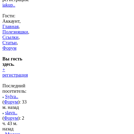
iakup..
Гости:
Аккаунт,
Главная
,
Полезняшки
,
Ссылки
,
Статьи
,
Форум
Вы гость
здесь.
+
регистрация
Последний
посетитель:
Sylva..
(
Форум
): 33
м. назад
slavn..
(
Форум
): 2
ч. 43 м.
назад