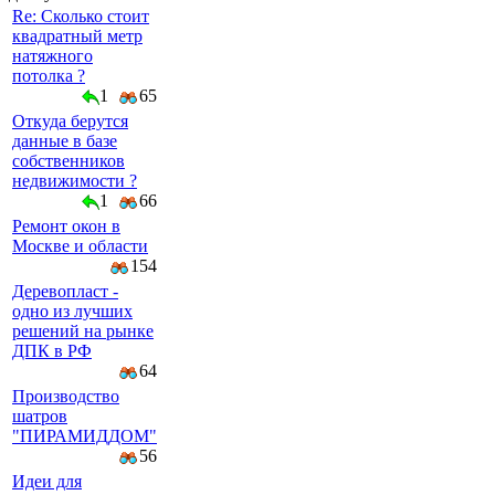
Re: Сколько стоит
квадратный метр
натяжного
потолка ?
1
65
Откуда берутся
данные в базе
собственников
недвижимости ?
1
66
Ремонт окон в
Москве и области
154
Деревопласт -
одно из лучших
решений на рынке
ДПК в РФ
64
Производство
шатров
"ПИРАМИДДОМ"
56
Идеи для