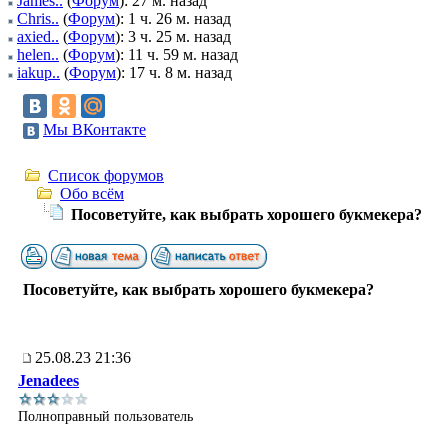
James..
(
Форум
): 27 м. назад
Chris..
(
Форум
): 1 ч. 26 м. назад
axied..
(
Форум
): 3 ч. 25 м. назад
helen..
(
Форум
): 11 ч. 59 м. назад
iakup..
(
Форум
): 17 ч. 8 м. назад
Мы ВКонтакте
Список форумов
Обо всём
Посоветуйте, как выбрать хорошего букмекера?
Посоветуйте, как выбрать хорошего букмекера?
25.08.23 21:36
Jenadees
Полноправный пользователь