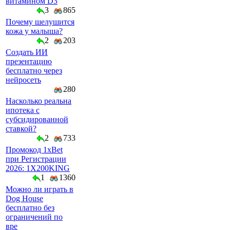
витамином D3
3
865
Почему шелушится
кожа у малыша?
2
203
Создать ИИ
презентацию
бесплатно через
нейросеть
280
Насколько реальна
ипотека с
субсидированной
ставкой?
2
733
Промокод 1xBet
при Регистрации
2026: 1X200KING
1
1360
Можно ли играть в
Dog House
бесплатно без
ограничений по
вре