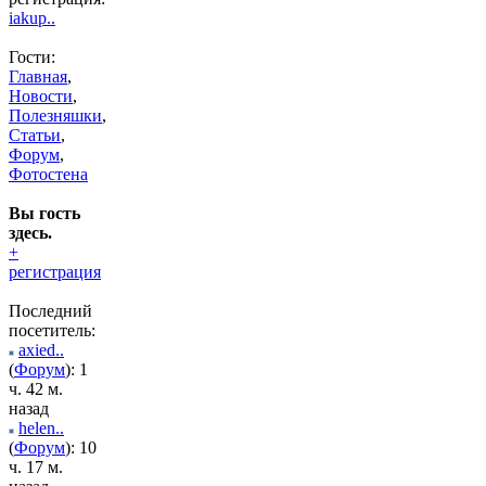
iakup..
Гости:
Главная
,
Новости
,
Полезняшки
,
Статьи
,
Форум
,
Фотостена
Вы гость
здесь.
+
регистрация
Последний
посетитель:
axied..
(
Форум
): 1
ч. 42 м.
назад
helen..
(
Форум
): 10
ч. 17 м.