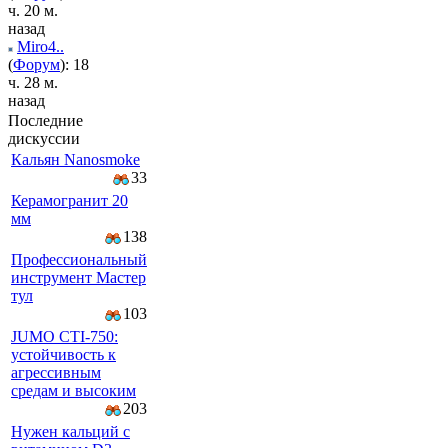
ч. 20 м.
назад
Miro4..
(
Форум
): 18
ч. 28 м.
назад
Последние
дискуссии
Кальян Nanosmoke
33
Керамогранит 20
мм
138
Профессиональный
инструмент Мастер
тул
103
JUMO CTI-750:
устойчивость к
агрессивным
средам и высоким
203
Нужен кальций с