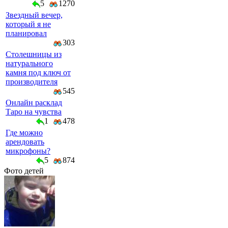
5
1270
Звездный вечер,
который я не
планировал
303
Столешницы из
натурального
камня под ключ от
производителя
545
Онлайн расклад
Таро на чувства
1
478
Где можно
арендовать
микрофоны?
5
874
Фото детей