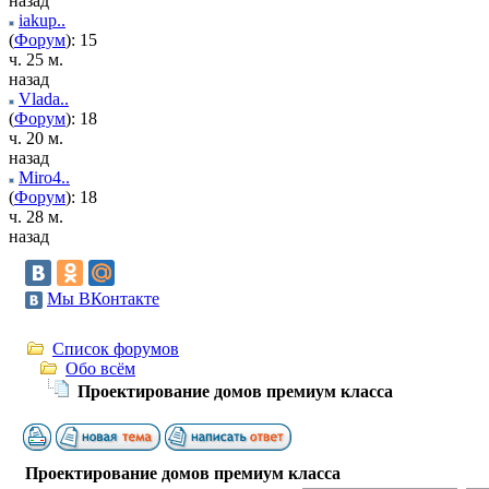
назад
iakup..
(
Форум
): 15
ч. 25 м.
назад
Vlada..
(
Форум
): 18
ч. 20 м.
назад
Miro4..
(
Форум
): 18
ч. 28 м.
назад
Мы ВКонтакте
Список форумов
Обо всём
Проектирование домов премиум класса
Проектирование домов премиум класса