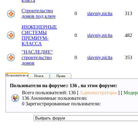
класса
Строительство
0
slavniy.nicita
313
домов под ключ
ИНЖЕНЕРНЫЕ
СИСТЕМЫ
0
slavniy.nicita
482
ПРЕМИУМ-
КЛАССА
"НАСЛЕДИЕ"
строительство
0
slavniy.nicita
353
домов
Пользователи на форуме:
Поиск
Права
Пользователи на форуме:: 136 , на этом форуме:
Всего пользователей: 136 [
Администраторы
] [
Модер
136 Анонимные пользователи:
0 Зарегистрированные пользователи: