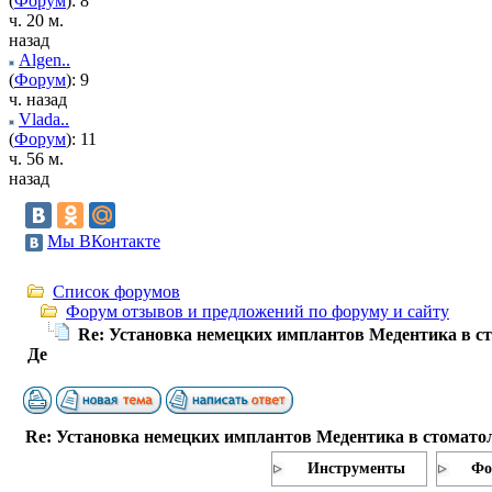
(
Форум
): 8
ч. 20 м.
назад
Algen..
(
Форум
): 9
ч. назад
Vlada..
(
Форум
): 11
ч. 56 м.
назад
Мы ВКонтакте
Список форумов
Форум отзывов и предложений по форуму и сайту
Re: Установка немецких имплантов Медентика в с
Де
Re: Установка немецких имплантов Медентика в стомато
Инструменты
Фо