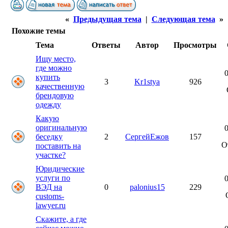
«
Предыдущая тема
|
Следующая тема
»
Похожие темы
Тема
Ответы
Автор
Просмотры
Ищу место,
где можно
0
купить
3
Kr1stya
926
качественную
брендовую
одежду
Какую
оригинальную
0
беседку
2
СергейЕжов
157
О
поставить на
участке?
Юридические
услуги по
0
ВЭД на
0
palonius15
229
customs-
lawyer.ru
Скажите, а где