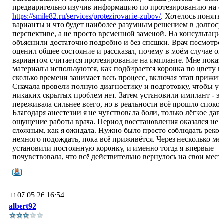
предварительно изучив информацию по протезированию на 
https://smile82.ru/services/protezirovanie-zubov/
. Хотелось понять
варианты и что будет наиболее разумным решением в долго
перспективе, а не просто временной заменой. На консультац
объяснили достаточно подробно и без спешки. Врач посмотр
оценил общее состояние и рассказал, почему в моём случае
вариантом считается протезирование на импланте. Мне пока
материалы используются, как подбирается коронка по цвету 
сколько времени занимает весь процесс, включая этап прижи
Сначала провели полную диагностику и подготовку, чтобы у
никаких скрытых проблем нет. Затем установили имплант - э
переживала сильнее всего, но в реальности всё прошло спок
Благодаря анестезии я не чувствовала боли, только лёгкое да
ощущение работы врача. Период восстановления оказался не
сложным, как я ожидала. Нужно было просто соблюдать рек
немного подождать, пока всё приживётся. Через несколько м
установили постоянную коронку, и именно тогда я впервые
почувствовала, что всё действительно вернулось на свои мес
07.05.26 16:54
albert92