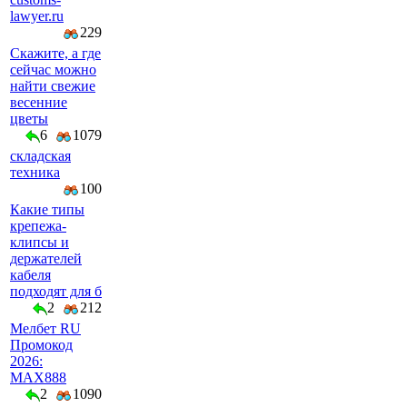
lawyer.ru
229
Скажите, а где
сейчас можно
найти свежие
весенние
цветы
6
1079
складская
техника
100
Какие типы
крепежа-
клипсы и
держателей
кабеля
подходят для б
2
212
Мелбет RU
Промокод
2026:
MAX888
2
1090