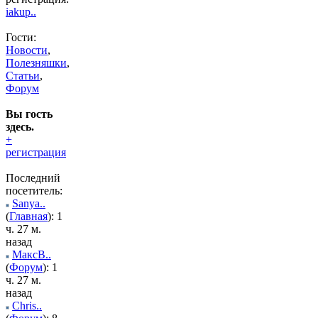
iakup..
Гости:
Новости
,
Полезняшки
,
Статьи
,
Форум
Вы гость
здесь.
+
регистрация
Последний
посетитель:
Sanya..
(
Главная
): 1
ч. 27 м.
назад
МаксВ..
(
Форум
): 1
ч. 27 м.
назад
Chris..