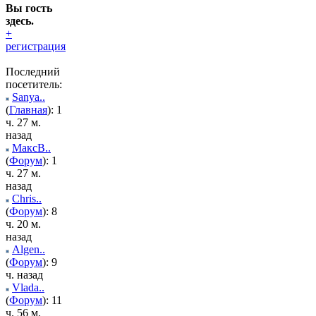
Вы гость
здесь.
+
регистрация
Последний
посетитель:
Sanya..
(
Главная
): 1
ч. 27 м.
назад
МаксВ..
(
Форум
): 1
ч. 27 м.
назад
Chris..
(
Форум
): 8
ч. 20 м.
назад
Algen..
(
Форум
): 9
ч. назад
Vlada..
(
Форум
): 11
ч. 56 м.