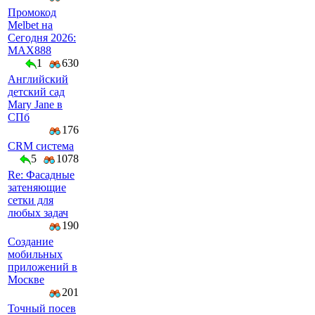
Промокод
Melbet на
Сегодня 2026:
MAX888
1
630
Английский
детский сад
Mary Jane в
СПб
176
CRM система
5
1078
Re: Фасадные
затеняющие
сетки для
любых задач
190
Создание
мобильных
приложений в
Москве
201
Точный посев