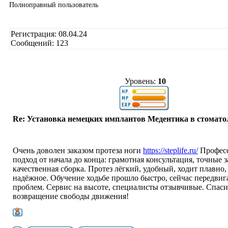
Полноправный пользователь
Регистрация: 08.04.24
Сообщений: 123
Уровень:
10
Re: Установка немецких имплантов Медентика в стомато
Очень доволен заказом протеза ноги
https://steplife.ru/
Профес
подход от начала до конца: грамотная консультация, точные 
качественная сборка. Протез лёгкий, удобный, ходит плавно
надёжное. Обучение ходьбе прошло быстро, сейчас передвиг
проблем. Сервис на высоте, специалисты отзывчивые. Спаси
возвращение свободы движения!