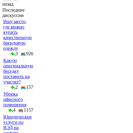
назад
Последние
дискуссии
Ищу место,
где можно
купить
качественную
брендовую
одежду
3
926
Какую
оригинальную
беседку
поставить на
участке?
2
157
Уборка
офисного
помещения
4
1157
Юридические
услуги по
ВЭД на
customs-