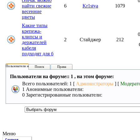
сейчас можно
0
найти свежие
6
Kr1stya
1079
весенние
цветы
Какие типы
крепежа-
0
клипсы и
2
Стайджер
212
держателей
кабеля
подходят для б
Пользователи на форуме:
Поиск
Права
Пользователи на форуме:: 1 , на этом форуме:
Всего пользователей: 1 [
Администраторы
] [
Модерат
1 Анонимные пользователи:
0 Зарегистрированные пользователи:
Меню
Главная