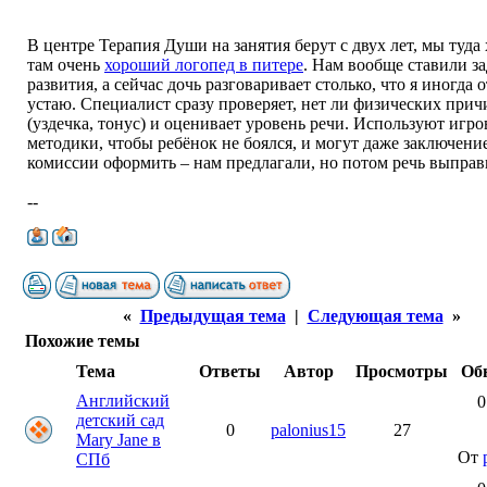
В центре Терапия Души на занятия берут с двух лет, мы туда
там очень
хороший логопед в питере
. Нам вообще ставили з
развития, а сейчас дочь разговаривает столько, что я иногда о
устаю. Специалист сразу проверяет, нет ли физических прич
(уздечка, тонус) и оценивает уровень речи. Используют игр
методики, чтобы ребёнок не боялся, и могут даже заключени
комиссии оформить – нам предлагали, но потом речь выправ
--
«
Предыдущая тема
|
Следующая тема
»
Похожие темы
Тема
Ответы
Автор
Просмотры
Об
Английский
0
детский сад
0
palonius15
27
Mary Jane в
От
СПб