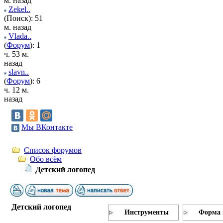
м. назад
Zekel..
(Поиск): 51
м. назад
Vlada..
(
Форум
): 1
ч. 53 м.
назад
slavn..
(
Форум
): 6
ч. 12 м.
назад
Мы ВКонтакте
Список форумов
Обо всём
Детский логопед
Детский логопед
Инструменты
Форма 