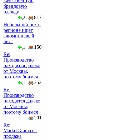
качественную
брендовую
одежду
2
817
Небольшой цех в
регионе ищет
алюминиевый
лист
1
150
Re:
Производство
находится далеко
от Москвы,
поэтому боимся
1
352
Re:
Производство
находится далеко
от Москвы,
поэтому боимся
201
Re:
MarketGram.cc -
продажа