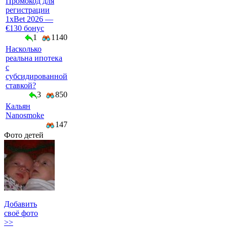
Промокод для
регистрации
1xBet 2026 —
€130 бонус
1
1140
Насколько
реальна ипотека
с
субсидированной
ставкой?
3
850
Кальян
Nanosmoke
147
Фото детей
Добавить
своё фото
>>