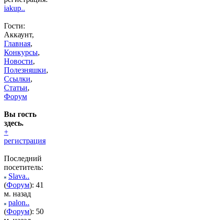
iakup..
Гости:
Аккаунт,
Главная
,
Конкурсы
,
Новости
,
Полезняшки
,
Ссылки
,
Статьи
,
Форум
Вы гость
здесь.
+
регистрация
Последний
посетитель:
Slava..
(
Форум
): 41
м. назад
palon..
(
Форум
): 50