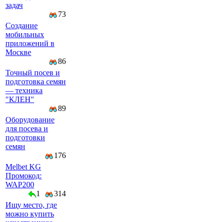
задач
73
Создание
мобильных
приложений в
Москве
86
Точный посев и
подготовка семян
— техника
"КЛЕН"
89
Оборудование
для посева и
подготовки
семян
176
Melbet KG
Промокод:
WAP200
1
314
Ищу место, где
можно купить