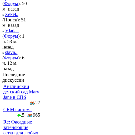
(
Форум
): 50
м. назад
Zekel..
(Поиск): 51
м. назад
Vlada..
(
Форум
): 1
ч. 53 м.
назад
slavn..
(
Форум
): 6
ч. 12 м.
назад
Последние
дискуссии
Английский
детский сад Mary
Jane в СПб
27
CRM система
5
965
Re: Фасадные
затеняющие
сетки для любых