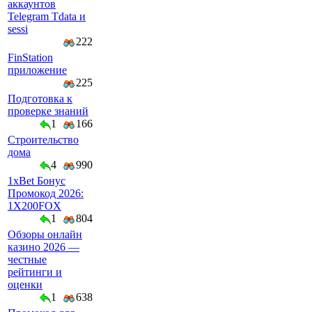
аккаунтов
Telegram Tdata и
sessi
222
FinStation
приложение
225
Подготовка к
проверке знаний
1
166
Строительство
дома
4
990
1xBet Бонус
Промокод 2026:
1X200FOX
1
804
Обзоры онлайн
казино 2026 —
честные
рейтинги и
оценки
1
638