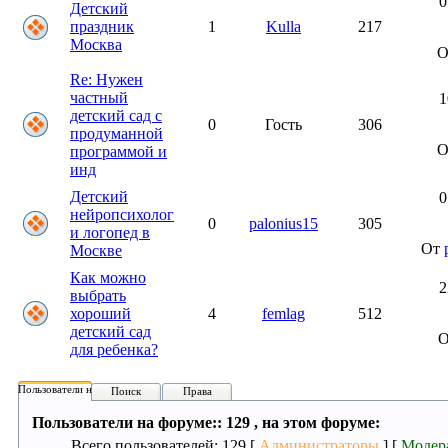
0
Детский
праздник
1
Kulla
217
Москва
Re: Нужен
частный
1
детский сад с
0
Гость
306
продуманной
О
программой и
инд
Детский
0
нейропсихолог
0
palonius15
305
и логопед в
От
Москве
Как можно
2
выбрать
хороший
4
femlag
512
детский сад
для ребенка?
Пользователи на форуме:
Поиск
Права
Пользователи на форуме:: 129 , на этом форуме:
Всего пользователей: 129 [
Администраторы
] [
Модер